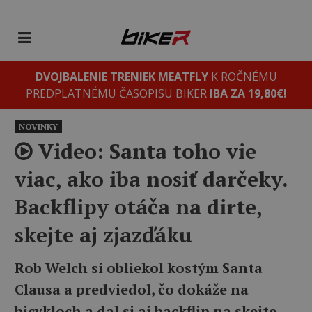
DVOJBALENIE TRENIEK MEATFLY
K ROČNÉMU
PREDPLATNÉMU ČASOPISU BIKER
IBA ZA 19,80€!
NOVINKY
Video: Santa toho vie
viac, ako iba nosiť darčeky.
Backflipy otáča na dirte,
skejte aj zjazďáku
Rob Welch si obliekol kostým Santa
Clausa a predviedol, čo dokáže na
bicykloch a dal si aj backflip na skejte.