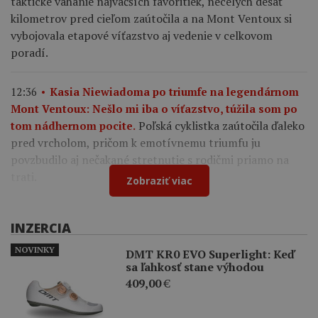
taktické váhanie najväčších favoritiek, necelých desať
kilometrov pred cieľom zaútočila a na Mont Ventoux si
vybojovala etapové víťazstvo aj vedenie v celkovom
poradí.
12:36
Kasia Niewiadoma po triumfe na legendárnom
Mont Ventoux: Nešlo mi iba o víťazstvo, túžila som po
Poľská cyklistka zaútočila ďaleko
tom nádhernom pocite.
pred vrcholom, pričom k emotívnemu triumfu ju
povzbudilo aj nečakané stretnutie s rodičmi priamo na
trati.
Zobraziť viac
INZERCIA
NOVINKY
DMT KR0 EVO Superlight: Keď
sa ľahkosť stane výhodou
409,00
€