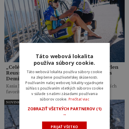
Táto webová lokalita
používa súbory cookie.
„Celé mi to pripadalo trochu hlúpe.“ Marlen
Reusser priznala zbytočné taktizovanie s
Táto webová lokalita používa súbory cookie
Demi Vollering na Mont Ventoux
na zlepšenie používateľskej skúsenosti.
Používaním našej webovej lokality vyjadrujete
Kasia Niewiadoma využila taktické váhanie najväčších
súhlas s používaním všetkých súborov cookie
favoritiek, necelých desať kilometrov…
v súlade s našimi zásadami používania
súborov cookie.
Prečítať viac
NOVINKY
ZOBRAZIŤ VŠETKÝCH PARTNEROV
(1)
→
PRIJAŤ VŠETKO