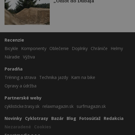
„Odľot do Dubaja“
Recenzie
Bicykle
Komponenty
Oblečenie
Doplnky
Chrániče
Helmy
Náradie
Výživa
Poradňa
Tréning a strava
Technika jazdy
Kam na bike
Opravy a údržba
Partnerské weby
cyklisticke.trasy.sk
relaxmagazin.sk
surfmagazin.sk
Novinky
Cyklotrasy
Bazár
Blog
Fotosúťaž
Redakcia
Nezaradené
Cookies