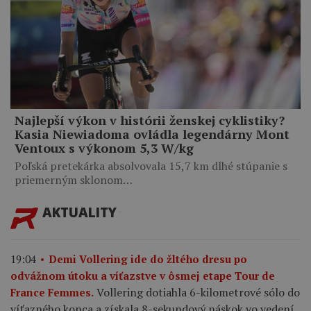
Najlepší výkon v histórii ženskej cyklistiky?
Kasia Niewiadoma ovládla legendárny Mont
Ventoux s výkonom 5,3 W/kg
Poľská pretekárka absolvovala 15,7 km dlhé stúpanie s
priemerným sklonom…
AKTUALITY
19:04
Demi Vollering ide do žltého dresu po
odvážnom útoku a víťazstve v ôsmej etape Tour de
Vollering dotiahla 6-kilometrové sólo do
France Femmes.
víťazného konca a získala 8-sekundový náskok vo vedení