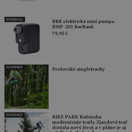
INZERCIA
BBB elektrická mini pumpa
BMP-201 BarBank
79,95
€
NOVINKY
Prešovské singletracky
NOVINKY
BIKE PARK Kubínska
modernizuje traily. Zjazdová trať
dostala nový život a v pláne je aj