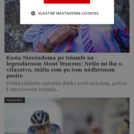
VLASTNÉ NASTAVENIA COOKIES
Kasia Niewiadoma po triumfe na
legendárnom Mont Ventoux: Nešlo mi iba o
víťazstvo, túžila som po tom nádhernom
pocite
Poľská cyklistka zaútočila ďaleko pred vrcholom, pričom
k emotívnemu triumfu…
NOVINKY