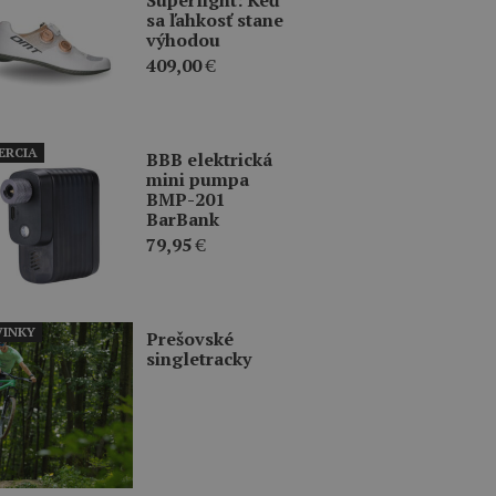
sa ľahkosť stane
výhodou
409,00
€
ERCIA
BBB elektrická
mini pumpa
BMP-201
BarBank
79,95
€
INKY
Prešovské
singletracky