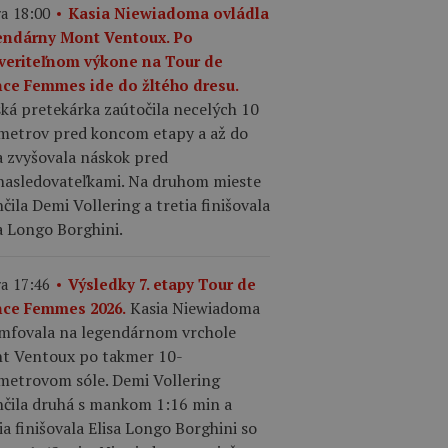
a 18:00
Kasia Niewiadoma ovládla
endárny Mont Ventoux. Po
veriteľnom výkone na Tour de
nce Femmes ide do žltého dresu.
ká pretekárka zaútočila necelých 10
ometrov pred koncom etapy a až do
a zvyšovala náskok pred
nasledovateľkami. Na druhom mieste
čila Demi Vollering a tretia finišovala
a Longo Borghini.
a 17:46
Výsledky 7. etapy Tour de
Kasia Niewiadoma
nce Femmes 2026.
umfovala na legendárnom vrchole
t Ventoux po takmer 10-
ometrovom sóle. Demi Vollering
nčila druhá s mankom 1:16 min a
ia finišovala Elisa Longo Borghini so