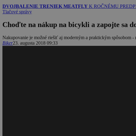
DVOJBALENIE TRENIEK MEATFLY
K ROČNÉMU PREDP
Tlačové správy
Choďte na nákup na bicykli a zapojte sa 
Nakupovanie je možné riešiť aj moderným a praktickým spôsobom - n
Biker
23. augusta 2018 09:33