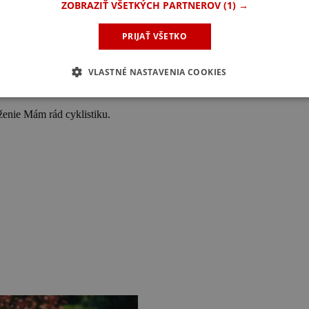
ZOBRAZIŤ VŠETKÝCH PARTNEROV
(1) →
pravy ako plnohodnotnú a dokonca lepšiu než je individuálna motorová. 
PRIJAŤ VŠETKO
dí, ktorých sa snažíme dostať buď po prvý krát, alebo opakovane na bi
VLASTNÉ NASTAVENIA COOKIES
a bicykloch vytvorili vhodné podmienky na bezpečné odloženie bicykl
och rôzne výhody a benefity.
enie Mám rád cyklistiku.