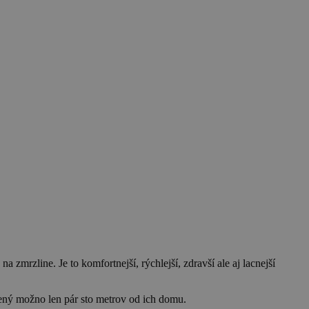
zmrzline. Je to komfortnejší, rýchlejší, zdravší ale aj lacnejší
lený možno len pár sto metrov od ich domu.