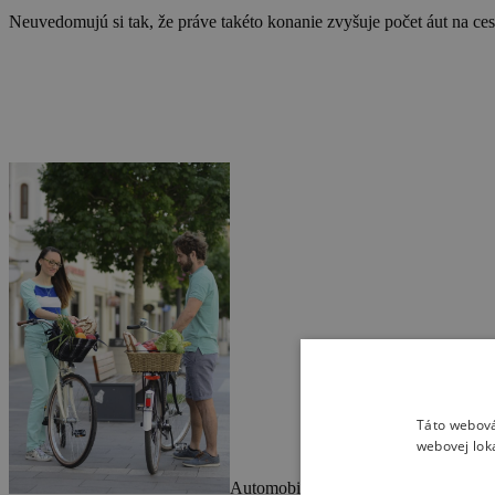
Neuvedomujú si tak, že práve takéto konanie zvyšuje počet áut na cest
Táto webová
webovej lok
Automobil je v mnohých prípadoch pot