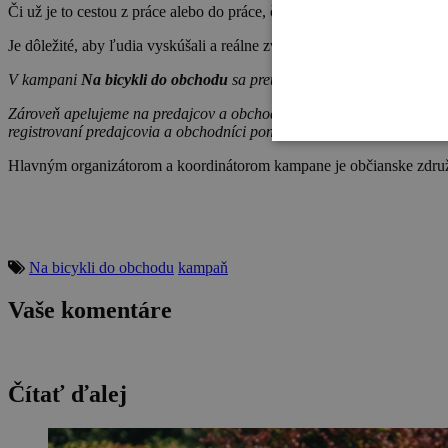
Či už je to cestou z práce alebo do práce, či vo voľnom čase.
Je dôležité, aby ľudia vyskúšali a reálne zvažovali aj túto formu do
V kampani
Na bicykli do obchodu
sa preto zameriavame hlavne na ľu
Zároveň apelujeme na predajcov a obchodníkov, aby pre zákazníkov n
registrovaní predajcovia a obchodníci ponúkajú zákazníkom na bicykl
Hlavným organizátorom a koordinátorom kampane je občianske združ
Na bicykli do obchodu
kampaň
Vaše komentáre
Čítať ďalej