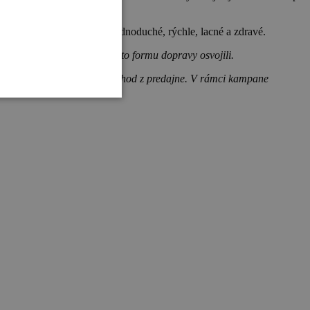
Nakupovanie na bicykli je jednoduché, rýchle, lacné a zdravé.
cykli do obchodu, aby si túto formu dopravy osvojili.
a či pohodlný príchod aj odchod z predajne. V rámci kampane