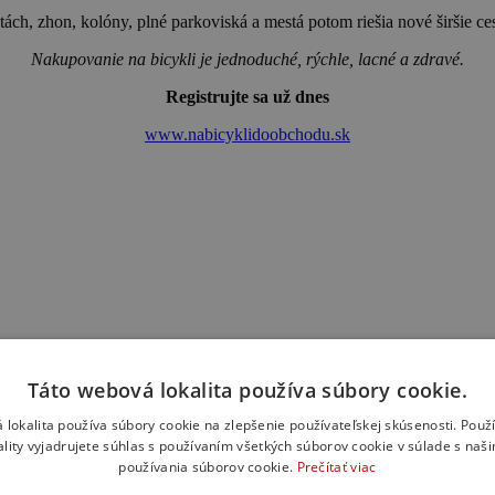
ách, zhon, kolóny, plné parkoviská a mestá potom riešia nové širšie ces
Nakupovanie na bicykli je jednoduché, rýchle, lacné a zdravé.
Registrujte sa už dnes
www.nabicyklidoobchodu.sk
Táto webová lokalita používa súbory cookie.
 lokalita používa súbory cookie na zlepšenie používateľskej skúsenosti. Použ
ality vyjadrujete súhlas s používaním všetkých súborov cookie v súlade s naš
používania súborov cookie.
Prečítať viac
rebné riešenie, ale denno denne sa stretávame so situáciami, kedy ho 