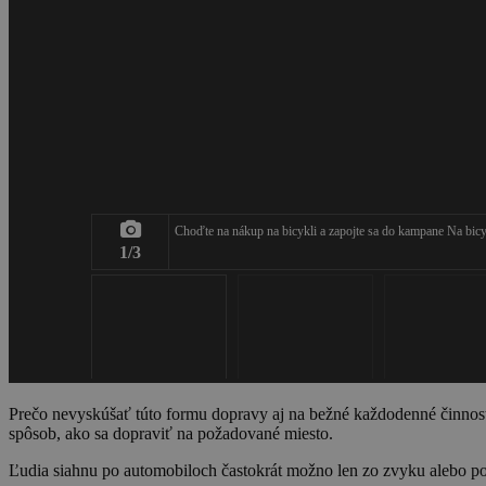
Choďte na nákup na bicykli a zapojte sa do kampane Na bic
1/3
Prečo nevyskúšať túto formu dopravy aj na bežné každodenné činnosti, 
spôsob, ako sa dopraviť na požadované miesto.
Ľudia siahnu po automobiloch častokrát možno len zo zvyku alebo po