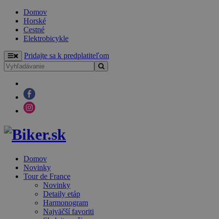
Domov
Horské
Cestné
Elektrobicykle
Pridajte sa k predplatiteľom
Domov
Novinky
Tour de France
Novinky
Detaily etáp
Harmonogram
Najväčší favoriti