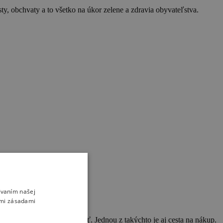
ty, obchvaty a to všetko na úkor zelene a zdravia obyvateľstva.
ívaním našej
imi zásadami
vieme plnohodnotne nahradiť. Jednou z takýchto je aj cesta na nákup.