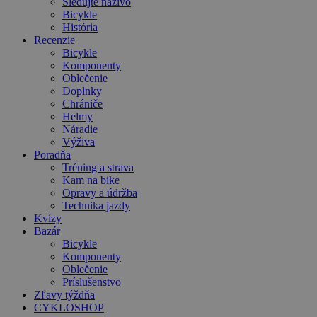
Sledujte naživo
Bicykle
História
Recenzie
Bicykle
Komponenty
Oblečenie
Doplnky
Chrániče
Helmy
Náradie
Výživa
Poradňa
Tréning a strava
Kam na bike
Opravy a údržba
Technika jazdy
Kvízy
Bazár
Bicykle
Komponenty
Oblečenie
Príslušenstvo
Zľavy týždňa
CYKLOSHOP