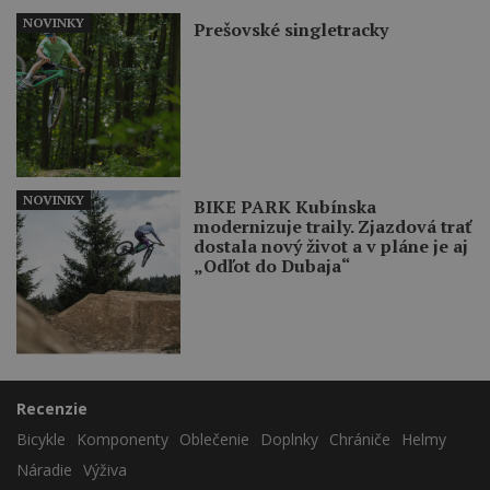
NOVINKY
Prešovské singletracky
NOVINKY
BIKE PARK Kubínska
modernizuje traily. Zjazdová trať
dostala nový život a v pláne je aj
„Odľot do Dubaja“
Recenzie
Bicykle
Komponenty
Oblečenie
Doplnky
Chrániče
Helmy
Náradie
Výživa