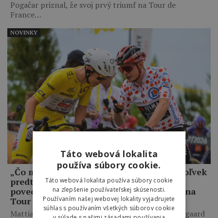
Pogačar priznal, že svoj prvý triumf na Tour de
France…
NOVINKY
Táto webová lokalita
používa súbory cookie.
„Čo mám robiť, keď som lepší ako kedykoľvek
predtým, a on mi napriek tomu odíde?,“
Táto webová lokalita používa súbory cookie
na zlepšenie používateľskej skúsenosti.
povedal Jonas Vingegaard o Pogačarovi na
Používaním našej webovej lokality vyjadrujete
Tour de France
súhlas s používaním všetkých súborov cookie
Mattias Skjelmose prezradil, čo mu povedal Vingegaard
v súlade s našimi zásadami používania