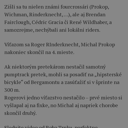
Zišli sa tu nielen známi fourcrossári (Prokop,
Wichman, Rinderknecht, …), ale aj Brendan
Fairclough, Cédric Gracia či René Wildhaber, a
samozrejme, nechýbali ani lokálni riders.
Víťazom sa Roger RInderknecht, Michal Prokop
nakoniec skončil na 4. mieste.
Ak niektorým pretekárom nestačil samotný
pumptrack pretek, mohli sa posadiť na „hipsterské
bicykle“ od Bergamontu a zasúťažiť si v šprinte na
300 m.
Rogerovi jedno víťazstvo nestačilo – prvé miesto si
vyšlapal aj na fixke, no Michal aj napriek chorobe
skončil druhý.
Sledujte video od Roba Trnku, perfektne