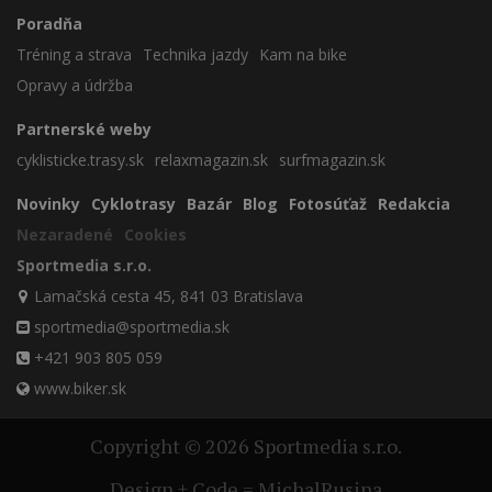
Poradňa
Tréning a strava
Technika jazdy
Kam na bike
Opravy a údržba
Partnerské weby
cyklisticke.trasy.sk
relaxmagazin.sk
surfmagazin.sk
Novinky
Cyklotrasy
Bazár
Blog
Fotosúťaž
Redakcia
Nezaradené
Cookies
Sportmedia s.r.o.
Lamačská cesta 45, 841 03 Bratislava
sportmedia@sportmedia.sk
+421 903 805 059
www.biker.sk
Copyright © 2026 Sportmedia s.r.o.
Design + Code = MichalRusina