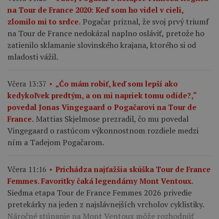
na Tour de France 2020: Keď som ho videl v cieli,
Pogačar priznal, že svoj prvý triumf
zlomilo mi to srdce.
na Tour de France nedokázal naplno osláviť, pretože ho
zatienilo sklamanie slovinského krajana, ktorého si od
mladosti vážil.
Včera 13:37
„Čo mám robiť, keď som lepší ako
kedykoľvek predtým, a on mi napriek tomu odíde?,“
povedal Jonas Vingegaard o Pogačarovi na Tour de
Mattias Skjelmose prezradil, čo mu povedal
France.
Vingegaard o rastúcom výkonnostnom rozdiele medzi
ním a Tadejom Pogačarom.
Včera 11:16
Prichádza najťažšia skúška Tour de France
Femmes. Favoritky čaká legendárny Mont Ventoux.
Siedma etapa Tour de France Femmes 2026 privedie
pretekárky na jeden z najslávnejších vrcholov cyklistiky.
Náročné stúpanie na Mont Ventoux môže rozhodnúť