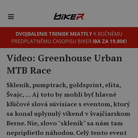
DVOJBALENIE TRENIEK MEATFLY
K ROČNÉMU
PREDPLATNÉMU ČASOPISU BIKER
IBA ZA 19,80€!
Video: Greenhouse Urban
MTB Race
Skleník, pumptrack, goldsprint, elita,
Švajc, … Aj toto by mohli byť hlavné
kľúčové slová súvisiace s eventom, ktorý
sa konal uplynulý víkend v švajčiarskom
Berne. Nie, slovo "skleník" sa nám tam
nepriplietlo náhodou. Celý tento event