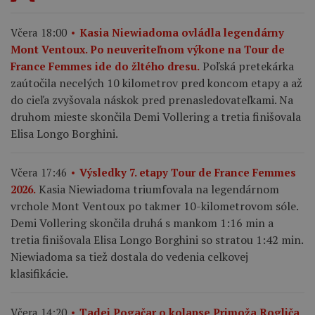
Včera 18:00
Kasia Niewiadoma ovládla legendárny
Mont Ventoux. Po neuveriteľnom výkone na Tour de
Poľská pretekárka
France Femmes ide do žltého dresu.
zaútočila necelých 10 kilometrov pred koncom etapy a až
do cieľa zvyšovala náskok pred prenasledovateľkami. Na
druhom mieste skončila Demi Vollering a tretia finišovala
Elisa Longo Borghini.
Včera 17:46
Výsledky 7. etapy Tour de France Femmes
Kasia Niewiadoma triumfovala na legendárnom
2026.
vrchole Mont Ventoux po takmer 10-kilometrovom sóle.
Demi Vollering skončila druhá s mankom 1:16 min a
tretia finišovala Elisa Longo Borghini so stratou 1:42 min.
Niewiadoma sa tiež dostala do vedenia celkovej
klasifikácie.
Včera 14:20
Tadej Pogačar o kolapse Primoža Rogliča