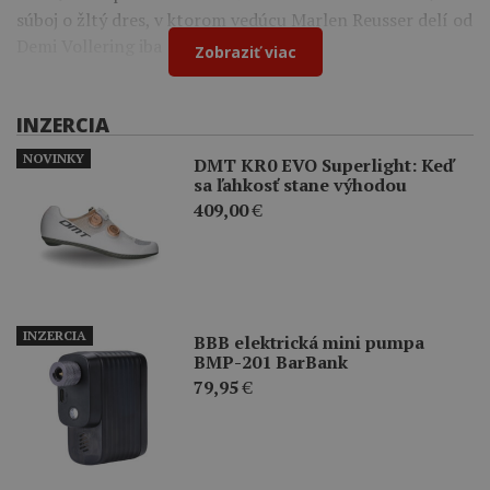
súboj o žltý dres, v ktorom vedúcu Marlen Reusser delí od
Demi Vollering iba 12 sekúnd.
Zobraziť viac
INZERCIA
NOVINKY
DMT KR0 EVO Superlight: Keď
sa ľahkosť stane výhodou
409,00
€
INZERCIA
BBB elektrická mini pumpa
BMP-201 BarBank
79,95
€