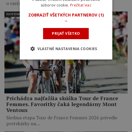
o rastúcom výkonnostnom…
súborov cookie.
Prečítať viac
NOVINKY
ZOBRAZIŤ VŠETKÝCH PARTNEROV
(1)
→
PRIJAŤ VŠETKO
VLASTNÉ NASTAVENIA COOKIES
Prichádza najťažšia skúška Tour de France
Femmes. Favoritky čaká legendárny Mont
Ventoux
Siedma etapa Tour de France Femmes 2026 privedie
pretekárky na…