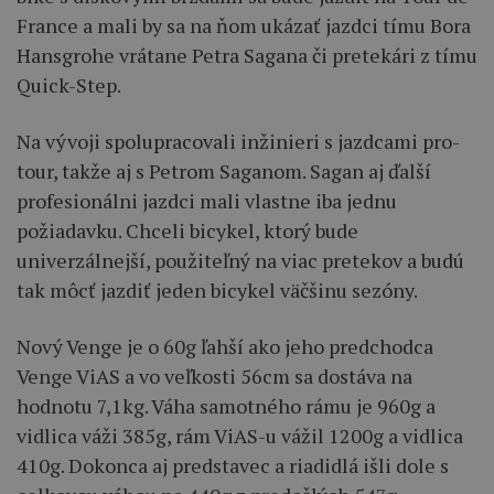
France a mali by sa na ňom ukázať jazdci tímu Bora
Hansgrohe vrátane Petra Sagana či pretekári z tímu
Quick-Step.
Na vývoji spolupracovali inžinieri s jazdcami pro-
tour, takže aj s Petrom Saganom. Sagan aj ďalší
profesionálni jazdci mali vlastne iba jednu
požiadavku. Chceli bicykel, ktorý bude
univerzálnejší, použiteľný na viac pretekov a budú
tak môcť jazdiť jeden bicykel väčšinu sezóny.
Nový Venge je o 60g ľahší ako jeho predchodca
Venge ViAS a vo veľkosti 56cm sa dostáva na
hodnotu 7,1kg. Váha samotného rámu je 960g a
vidlica váži 385g, rám ViAS-u vážil 1200g a vidlica
410g. Dokonca aj predstavec a riadidlá išli dole s