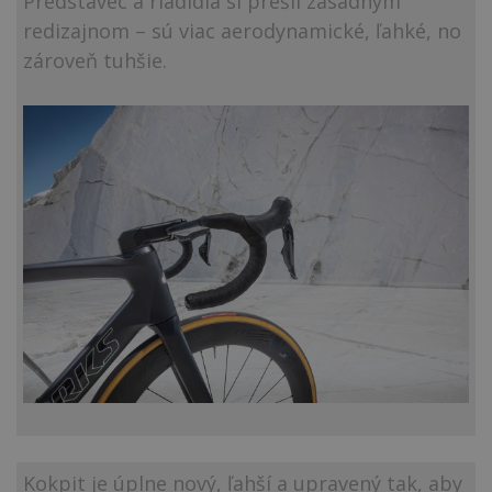
Predstavec a riadidlá si prešli zásadným
redizajnom – sú viac aerodynamické, ľahké, no
zároveň tuhšie.
Kokpit je úplne nový, ľahší a upravený tak, aby