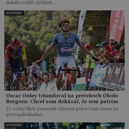
dokáže zvýšiť rýchlosť,…
NOVINKY
Oscar Onley triumfoval na pretekoch Okolo
Burgosu: Chcel som dokázať, že sem patrím
23-ročný Škót premenil výbornú prácu tímu Ineos na
prvé individuálne…
NOVINKY