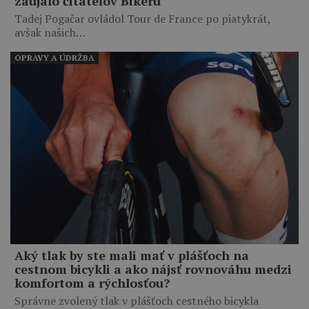
zaujalo čitateľov Bikeru
Tadej Pogačar ovládol Tour de France po piatykrát,
avšak našich…
OPRAVY A ÚDRŽBA
Aký tlak by ste mali mať v plášťoch na
cestnom bicykli a ako nájsť rovnováhu medzi
komfortom a rýchlosťou?
Správne zvolený tlak v plášťoch cestného bicykla