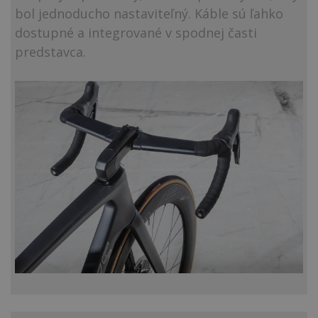
bol jednoducho nastaviteľný. Káble sú ľahko
dostupné a integrované v spodnej časti
predstavca.