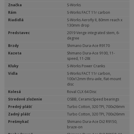
Značka
S-Works
Rám
S-Works FACT 11r carbon
Riadidlá
S-Works Aerofly II, 80mm reach x
130mm drop
Predstavec
2019 Venge integrated stem, 6-
degree
Brzdy
Shimano Dura-Ace R9170
Kazeta
Shimano Dura-Ace 9100, 11-
speed, 11-28t
Kľuky
S-Works Power Cranks
Vidla
S-Works FACT 11r carbon,
100x12mm thru-axle, flat-mount
disc
Kolesá
Roval CLX 64 Disc
Stredové zloženie
OSBB, CeramicSpeed bearings
Predný plášť
Turbo Cotton, 320 TPI, 700x26mm
Zadný plášť
Turbo Cotton, 320 TPI, 700x26mm
Prešmykač
Shimano Dura-Ace Di2 R9150,
braze-on