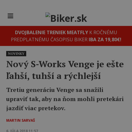
DVOJBALENIE TRENIEK MEATFLY
K ROČNÉMU
PREDPLATNÉMU ČASOPISU BIKER
IBA ZA 19,80€!
NOVINKY
Nový S-Works Venge je ešte
ľahší, tuhší a rýchlejší
Tretiu generáciu Venge sa snažili
upraviť tak, aby na ňom mohli pretekári
jazdiť viac pretekov.
MARTIN SARVAŠ
6. JÚLA 2018 11:57