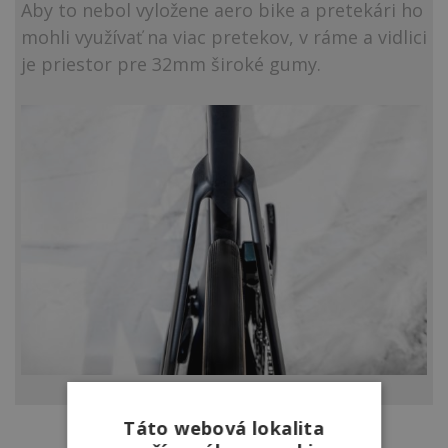
Aby to nebol vyložene aero bike a pretekári ho
mohli využívať na viac pretekov, v ráme a vidlici
je priestor pre 32mm široké gumy.
Táto webová lokalita