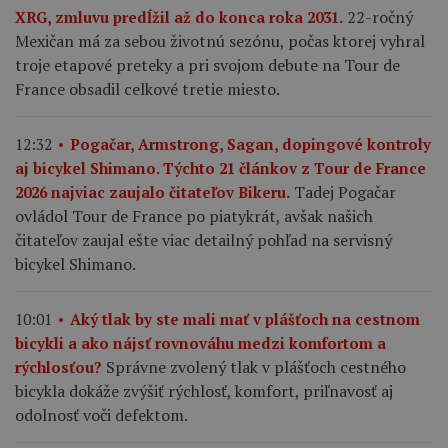
22-ročný
XRG, zmluvu predĺžil až do konca roka 2031.
Mexičan má za sebou životnú sezónu, počas ktorej vyhral
troje etapové preteky a pri svojom debute na Tour de
France obsadil celkové tretie miesto.
12:32
Pogačar, Armstrong, Sagan, dopingové kontroly
aj bicykel Shimano. Týchto 21 článkov z Tour de France
Tadej Pogačar
2026 najviac zaujalo čitateľov Bikeru.
ovládol Tour de France po piatykrát, avšak našich
čitateľov zaujal ešte viac detailný pohľad na servisný
bicykel Shimano.
10:01
Aký tlak by ste mali mať v plášťoch na cestnom
bicykli a ako nájsť rovnováhu medzi komfortom a
Správne zvolený tlak v plášťoch cestného
rýchlosťou?
bicykla dokáže zvýšiť rýchlosť, komfort, priľnavosť aj
odolnosť voči defektom.