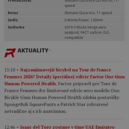
Prehadzovač
Shimano Dura-Ace Di2 R9150, 11-
speed
Reťaz
Shimano Dura-Ace, 11-speed
Sedlo
S-Works Power, 143mm
Sedlovka
2019 S-Works Venge aero
seatpost, FACT carbon, Di2-
compatible
AKTUALITY
13:10
Najzaujímavejší bicykel na Tour de France
Femmes 2026? Detaily špeciálnej edície Factor One tímu
Factor pripravil pre Tour de
Human Powered Health.
France Femmes dve limitované edície aero modelu One.
Bicykle tímu Human Powered Health zdobia postavičky
SpongeBob SquarePants a Patrick Star zobrazené
netradične aj s ich anatómiou.
12:46
Isaac del Toro zostane v tíme UAE Emirates-