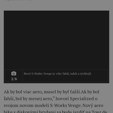
Nový S-Works Venge je ešte ľahší, tuhší a rýchlejší
1/6
Ak by bol viac aero, musel by byť ťažší.Ak by bol
ľahší, bol by menej aero,“ hovorí Specialized o
svojom novom modeli S-Works Venge. Nový aero
bike s diskovými brzdami sa bude jazdiť na Tour de