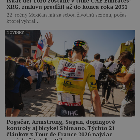
Isaac del Toro zostane v tíme UAE Emirates-
XRG, zmluvu predĺžil až do konca roka 2031
22-ročný Mexičan má za sebou životnú sezónu, počas
ktorej vyhral…
NOVINKY
Pogačar, Armstrong, Sagan, dopingové
kontroly aj bicykel Shimano. Týchto 21
článkov z Tour de France 2026 najviac