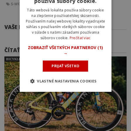
používa súbory cookie.
S-WORKS
VENGE
S-WORKS VENGE
SPECIALIZED
Táto webová lokalita používa súbory cookie
na zlepšenie používateľskej skúsenosti.
Používaním našej webovej lokality vyjadrujete
VAŠE KOMENTÁRE
súhlas s používaním všetkých súborov cookie
v súlade s našimi zásadami používania
súborov cookie.
Prečítať viac
ZOBRAZIŤ VŠETKÝCH PARTNEROV
(1)
ČÍTAŤ ĎALEJ
→
BICYKLE PROFESIONÁLNYCH CYKLISTOV
PRIJAŤ VŠETKO
VLASTNÉ NASTAVENIA COOKIES