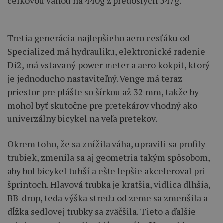
celkovou váhou na 440g z predošlých 547g.
Tretia generácia najlepšieho aero cesťáku od
Specialized má hydrauliku, elektronické radenie
Di2, má vstavaný power meter a aero kokpit, ktorý
je jednoducho nastaviteľný. Venge má teraz
priestor pre plášte so šírkou až 32 mm, takže by
mohol byť skutočne pre pretekárov vhodný ako
univerzálny bicykel na veľa pretekov.
Okrem toho, že sa znížila váha, upravili sa profily
trubiek, zmenila sa aj geometria takým spôsobom,
aby bol bicykel tuhší a ešte lepšie akceleroval pri
šprintoch. Hlavová trubka je kratšia, vidlica dlhšia,
BB-drop, teda výška stredu od zeme sa zmenšila a
dĺžka sedlovej trubky sa zväčšila. Tieto a ďalšie