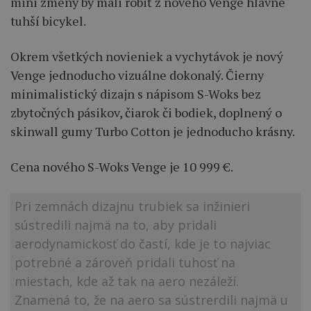
mini zmeny by mali robiť z nového Venge hlavne
tuhší bicykel.
Okrem všetkých novieniek a vychytávok je nový
Venge jednoducho vizuálne dokonalý. Čierny
minimalistický dizajn s nápisom S-Woks bez
zbytočných pásikov, čiarok či bodiek, doplnený o
skinwall gumy Turbo Cotton je jednoducho krásny.
Cena nového S-Woks Venge je
10 999 €.
Pri zemnách dizajnu trubiek sa inžinieri
sústredili najmä na to, aby pridali
aerodynamickosť do častí, kde je to najviac
potrebné a zároveň pridali tuhosť na
miestach, kde až tak na aero nezáleží.
Znamená to, že na aero sa sústrerdili najmä u