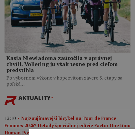
Kasia Niewiadoma zaútočila v správnej
chvíli, Vollering ju však tesne pred cieľom
predstihla
Po výbornom výkone v kopcovitom závere 5. etapy sa
poľská…
AKTUALITY
13:10
Najzaujímavejší bicykel na Tour de France
Femmes 2026? Detaily špeciálnej edície Factor One tímu
Factor pripravil pre Tour de
Human Powered Health.