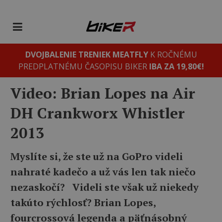
DVOJBALENIE TRENIEK MEATFLY
K ROČNÉMU
PREDPLATNÉMU ČASOPISU BIKER
IBA ZA 19,80€!
Video: Brian Lopes na Air
DH Crankworx Whistler
2013
Myslíte si, že ste už na GoPro videli
nahraté kadečo a už vás len tak niečo
nezaskočí? Videli ste však už niekedy
takúto rýchlosť? Brian Lopes,
fourcrossová legenda a päťnásobný