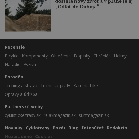
dostala nový život a v pláne je aj
„Odľot do Dubaja“
Recenzie
Bicykle
Komponenty
Oblečenie
Doplnky
Chrániče
Helmy
Náradie
Výživa
Poradňa
Tréning a strava
Technika jazdy
Kam na bike
Opravy a údržba
Partnerské weby
cyklisticke.trasy.sk
relaxmagazin.sk
surfmagazin.sk
Novinky
Cyklotrasy
Bazár
Blog
Fotosúťaž
Redakcia
Nezaradené
Cookies