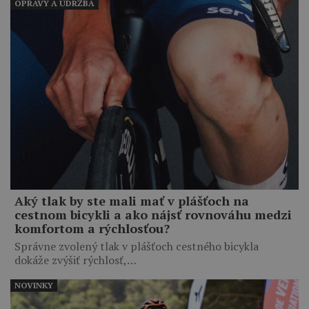
OPRAVY A ÚDRŽBA
Aký tlak by ste mali mať v plášťoch na
cestnom bicykli a ako nájsť rovnováhu medzi
komfortom a rýchlosťou?
Správne zvolený tlak v plášťoch cestného bicykla
dokáže zvýšiť rýchlosť,…
NOVINKY