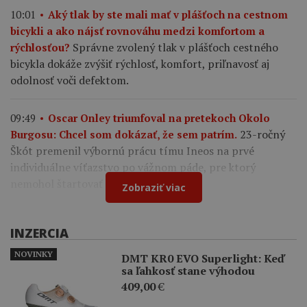
10:01
Aký tlak by ste mali mať v plášťoch na cestnom
bicykli a ako nájsť rovnováhu medzi komfortom a
Správne zvolený tlak v plášťoch cestného
rýchlosťou?
bicykla dokáže zvýšiť rýchlosť, komfort, priľnavosť aj
odolnosť voči defektom.
09:49
Oscar Onley triumfoval na pretekoch Okolo
23-ročný
Burgosu: Chcel som dokázať, že sem patrím.
Škót premenil výbornú prácu tímu Ineos na prvé
individuálne víťazstvo po vážnom páde, pre ktorý
nemohol štartovať na Tour de France.
Zobraziť viac
INZERCIA
NOVINKY
DMT KR0 EVO Superlight: Keď
sa ľahkosť stane výhodou
409,00
€