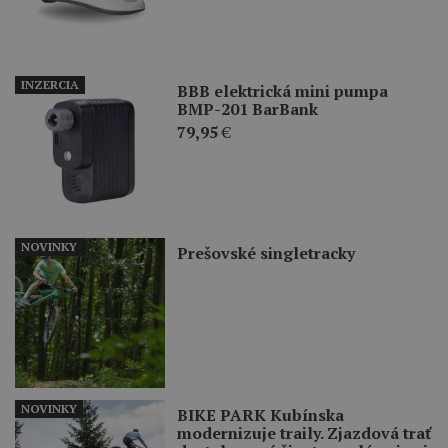
INZERCIA
BBB elektrická mini pumpa
BMP-201 BarBank
79,95
€
NOVINKY
Prešovské singletracky
NOVINKY
BIKE PARK Kubínska
modernizuje traily. Zjazdová trať