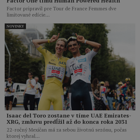
Factor One tímu Human Powered Health
Factor pripravil pre Tour de France Femmes dve
limitované edície…
NOVINKY
Isaac del Toro zostane v tíme UAE Emirates-
XRG, zmluvu predĺžil až do konca roka 2031
22-ročný Mexičan má za sebou životnú sezónu, počas
ktorej vyhral…