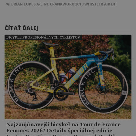
BRIAN LOPES
A-LINE
CRANKWORX 2013 WHISTLER
AIR DH
ČÍTAŤ ĎALEJ
BICYKLE PROFESIONÁLNYCH CYKLISTOV
Najzaujímavejší bicykel na Tour de France
Femmes 2026? Detaily špeciálnej edície