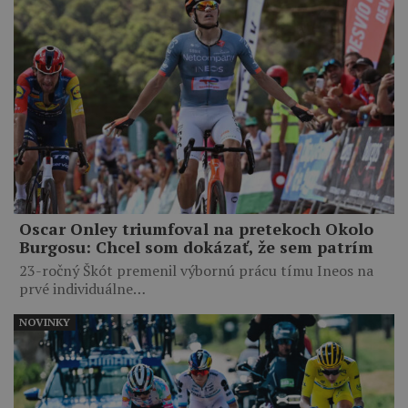
Oscar Onley triumfoval na pretekoch Okolo
Burgosu: Chcel som dokázať, že sem patrím
23-ročný Škót premenil výbornú prácu tímu Ineos na
prvé individuálne…
NOVINKY