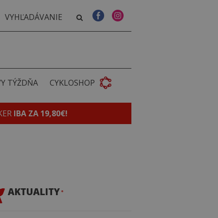
VY TÝŽDŇA
CYKLOSHOP
KER
IBA ZA 19,80€!
AKTUALITY