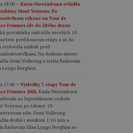
a 18:00
Kasia Niewiadoma ovládla
endárny Mont Ventoux. Po
veriteľnom výkone na Tour de
nce Femmes ide do žltého dresu.
ká pretekárka zaútočila necelých 10
ometrov pred koncom etapy a až do
a zvyšovala náskok pred
nasledovateľkami. Na druhom mieste
čila Demi Vollering a tretia finišovala
a Longo Borghini.
a 17:46
Výsledky 7. etapy Tour de
Kasia Niewiadoma
nce Femmes 2026.
umfovala na legendárnom vrchole
t Ventoux po takmer 10-
ometrovom sóle. Demi Vollering
nčila druhá s mankom 1:16 min a
ia finišovala Elisa Longo Borghini so