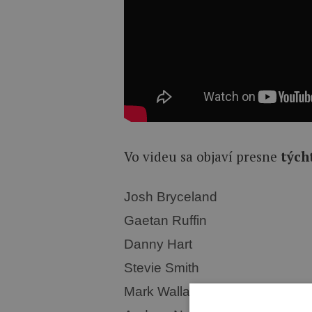
Vo videu sa objaví presne
týcht
Josh Bryceland
Gaetan Ruffin
Danny Hart
Stevie Smith
Mark Wallace