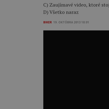
C) Zaujímavé video, ktoré sto
D) Všetko naraz
BIKER
19. OKTÓBRA 2013 18:01