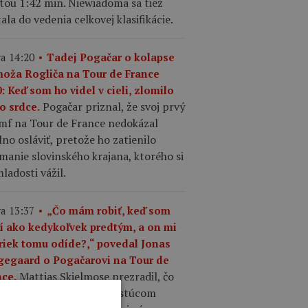
tou 1:42 min. Niewiadoma sa tiež
ala do vedenia celkovej klasifikácie.
a 14:20
Tadej Pogačar o kolapse
moža Rogliča na Tour de France
: Keď som ho videl v cieli, zlomilo
Pogačar priznal, že svoj prvý
o srdce.
umf na Tour de France nedokázal
no osláviť, pretože ho zatienilo
manie slovinského krajana, ktorého si
ladosti vážil.
a 13:37
„Čo mám robiť, keď som
ší ako kedykoľvek predtým, a on mi
riek tomu odíde?,“ povedal Jonas
gegaard o Pogačarovi na Tour de
Mattias Skjelmose prezradil, čo
nce.
povedal Vingegaard o rastúcom