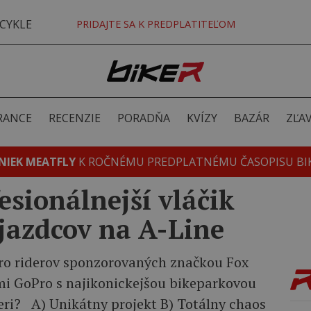
CYKLE
PRIDAJTE SA K PREDPLATITEĽOM
RANCE
RECENZIE
PORADŇA
KVÍZY
BAZÁR
ZĽA
NIEK MEATFLY
K ROČNÉMU PREDPLATNÉMU ČASOPISU BI
esionálnejší vláčik
 jazdcov na A-Line
pro riderov sponzorovaných značkou Fox
 GoPro s najikonickejšou bikeparkovou
leri? A) Unikátny projekt B) Totálny chaos