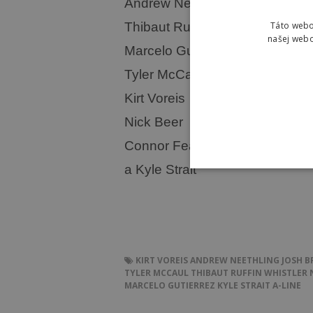
Andrew Neethling
Táto webo
Thibaut Ruffin
našej webo
Marcelo Gutierrez
Tyler McCaul
Kirt Voreis
Nick Beer
Connor Fearon
a Kyle Strait
KIRT VOREIS
ANDREW NEETHLING
JOSH 
TYLER MCCAUL
THIBAUT RUFFIN
WHISTLER
MARCELO GUTIERREZ
KYLE STRAIT
A-LINE