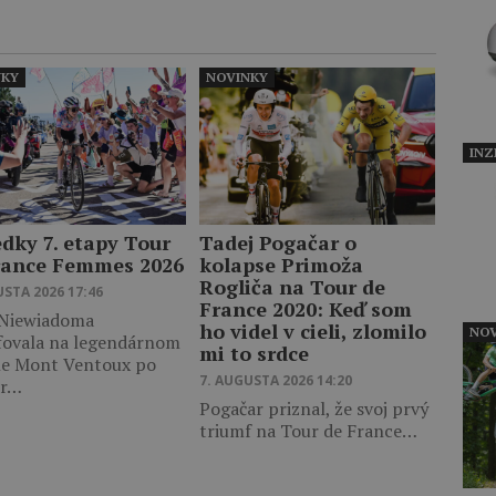
NKY
NOVINKY
INZ
edky 7. etapy Tour
Tadej Pogačar o
rance Femmes 2026
kolapse Primoža
Rogliča na Tour de
USTA 2026 17:46
France 2020: Keď som
 Niewiadoma
ho videl v cieli, zlomilo
NOV
fovala na legendárnom
mi to srdce
le Mont Ventoux po
7. AUGUSTA 2026 14:20
er…
Pogačar priznal, že svoj prvý
triumf na Tour de France…