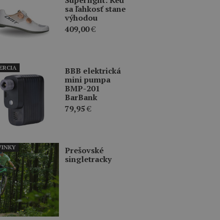
sa ľahkosť stane
výhodou
409,00
€
ERCIA
BBB elektrická
mini pumpa
BMP-201
BarBank
79,95
€
INKY
Prešovské
singletracky