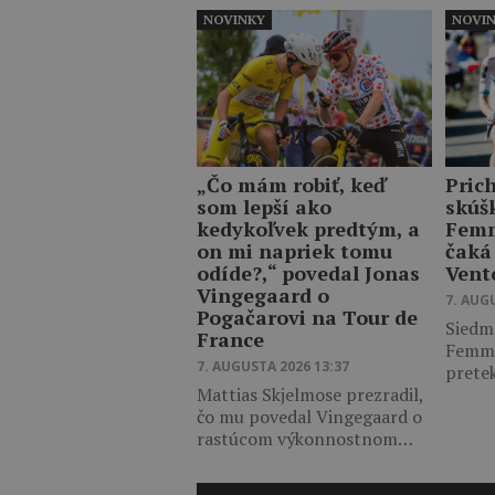
NOVINKY
NOVI
„Čo mám robiť, keď
Pric
som lepší ako
skúš
kedykoľvek predtým, a
Femm
on mi napriek tomu
čaká
odíde?,“ povedal Jonas
Vent
Vingegaard o
7. AUG
Pogačarovi na Tour de
Siedm
France
Femme
7. AUGUSTA 2026 13:37
prete
Mattias Skjelmose prezradil,
čo mu povedal Vingegaard o
rastúcom výkonnostnom…