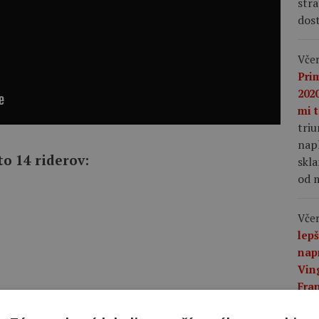
stra
dost
Včer
Pri
2020
mi t
tri
napl
o 14 riderov:
skla
od m
Včer
lep
nap
Vin
Fra
mu 