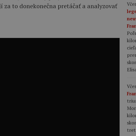
Včer
jí za to donekonečna pretáčať a analyzovať
leg
neu
Fra
Poľs
kil
cieľ
pre
skon
Elis
Včer
Fra
tri
Mon
kil
sko
tret