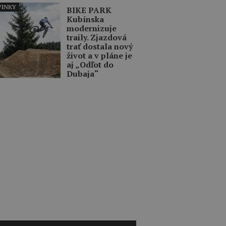
INKY
BIKE PARK
Kubínska
modernizuje
traily. Zjazdová
trať dostala nový
život a v pláne je
aj „Odľot do
Dubaja“