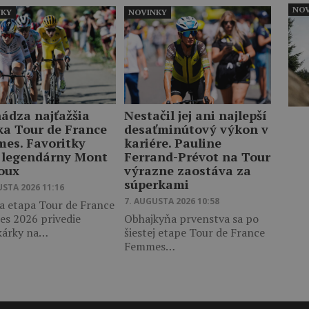
NOV
NKY
NOVINKY
hádza najťažšia
Nestačil jej ani najlepší
ka Tour de France
desaťminútový výkon v
es. Favoritky
kariére. Pauline
 legendárny Mont
Ferrand-Prévot na Tour
oux
výrazne zaostáva za
súperkami
USTA 2026 11:16
7. AUGUSTA 2026 10:58
a etapa Tour de France
s 2026 privedie
Obhajkyňa prvenstva sa po
kárky na…
šiestej etape Tour de France
Femmes…