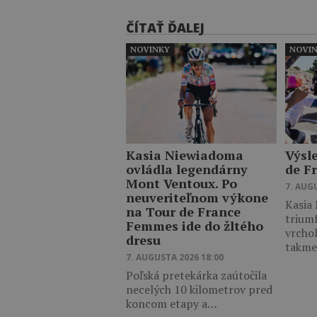
ČÍTAŤ ĎALEJ
NOVINKY
NOVI
Kasia Niewiadoma
Výsl
ovládla legendárny
de F
Mont Ventoux. Po
7. AUG
neuveriteľnom výkone
Kasia
na Tour de France
trium
Femmes ide do žltého
vrcho
dresu
takm
7. AUGUSTA 2026 18:00
Poľská pretekárka zaútočila
necelých 10 kilometrov pred
koncom etapy a…