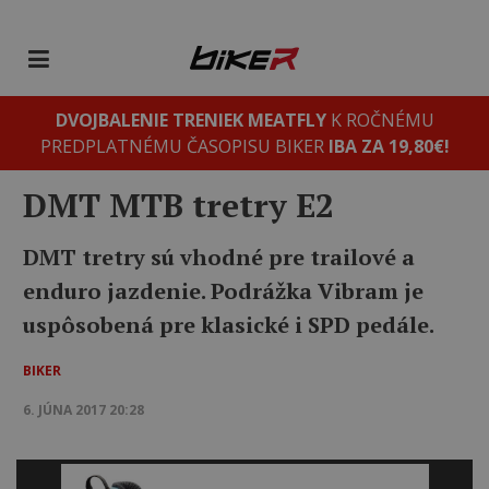
DVOJBALENIE TRENIEK MEATFLY
K ROČNÉMU
PREDPLATNÉMU ČASOPISU BIKER
IBA ZA 19,80€!
DMT MTB tretry E2
DMT tretry sú vhodné pre trailové a
enduro jazdenie. Podrážka Vibram je
uspôsobená pre klasické i SPD pedále.
BIKER
6. JÚNA 2017 20:28