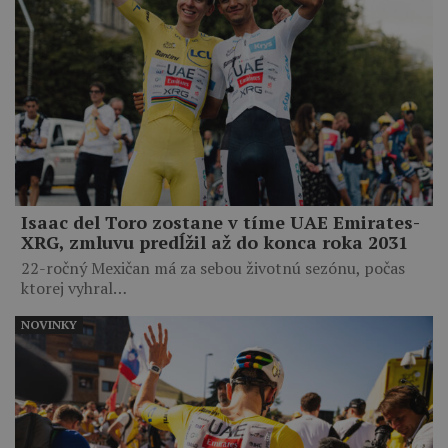
Isaac del Toro zostane v tíme UAE Emirates-
XRG, zmluvu predĺžil až do konca roka 2031
22-ročný Mexičan má za sebou životnú sezónu, počas
ktorej vyhral…
NOVINKY