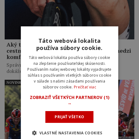
Táto webová lokalita
Aký tlak by ste mali mať v plášťoch na
používa súbory cookie.
cestnom bicykli a ako nájsť rovnováhu medzi
komfortom a rýchlosťou?
Táto webová lokalita používa súbory cookie
na zlepšenie používateľskej skúsenosti.
Správne zvolený tlak v plášťoch cestného bicykla
Používaním našej webovej lokality vyjadrujete
dokáže zvýšiť rýchlosť,…
súhlas s používaním všetkých súborov cookie
v súlade s našimi zásadami používania
NOVINKY
súborov cookie.
Prečítať viac
ZOBRAZIŤ VŠETKÝCH PARTNEROV
(1)
→
PRIJAŤ VŠETKO
VLASTNÉ NASTAVENIA COOKIES