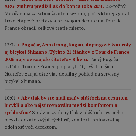
22-ročný
XRG, zmluvu predĺžil až do konca roka 2031.
Mexičan má za sebou životnú sezónu, počas ktorej vyhral
troje etapové preteky a pri svojom debute na Tour de
France obsadil celkové tretie miesto.
12:32
Pogačar, Armstrong, Sagan, dopingové kontroly
aj bicykel Shimano. Týchto 21 článkov z Tour de France
Tadej Pogačar
2026 najviac zaujalo čitateľov Bikeru.
ovládol Tour de France po piatykrát, avšak našich
čitateľov zaujal ešte viac detailný pohľad na servisný
bicykel Shimano.
10:01
Aký tlak by ste mali mať v plášťoch na cestnom
bicykli a ako nájsť rovnováhu medzi komfortom a
Správne zvolený tlak v plášťoch cestného
rýchlosťou?
bicykla dokáže zvýšiť rýchlosť, komfort, priľnavosť aj
odolnosť voči defektom.