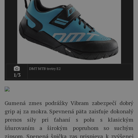
DMT MTB tretry E2
1/3
Gumená zmes podrážky Vibram zabezpečí dobrý
grip aj za mokra. Spevnená päta zaisťuje dokonalý
prenos sily pri ťahaní s polu s klasickým
šňurovaním a širokým popruhom so suchým
zipsom. Spenená špička zas prispieva k zvýšenej