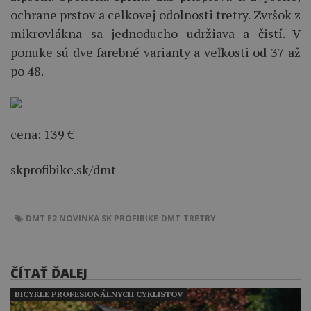
ochrane prstov a celkovej odolnosti tretry. Zvršok z
mikrovlákna sa jednoducho udržiava a čistí. V
ponuke sú dve farebné varianty a veľkosti od 37 až
po 48.
cena: 139 €
skprofibike.sk/dmt
DMT E2
NOVINKA
SK PROFIBIKE
DMT
TRETRY
ČÍTAŤ ĎALEJ
BICYKLE PROFESIONÁLNYCH CYKLISTOV