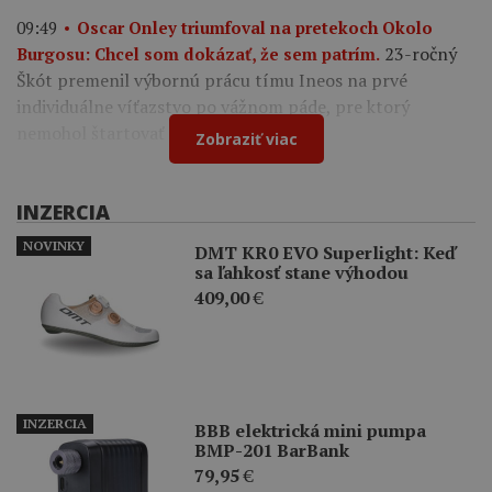
09:49
Oscar Onley triumfoval na pretekoch Okolo
23-ročný
Burgosu: Chcel som dokázať, že sem patrím.
Škót premenil výbornú prácu tímu Ineos na prvé
individuálne víťazstvo po vážnom páde, pre ktorý
nemohol štartovať na Tour de France.
Zobraziť viac
INZERCIA
NOVINKY
DMT KR0 EVO Superlight: Keď
sa ľahkosť stane výhodou
409,00
€
INZERCIA
BBB elektrická mini pumpa
BMP-201 BarBank
79,95
€