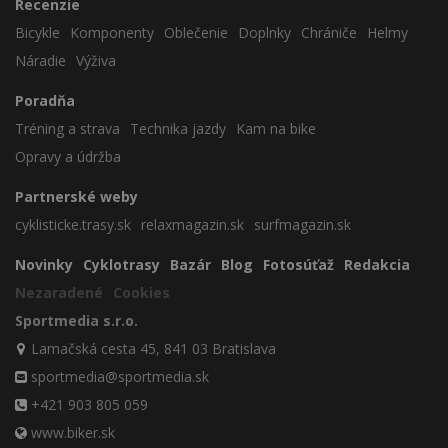
Recenzie
Bicykle
Komponenty
Oblečenie
Doplnky
Chrániče
Helmy
Náradie
Výživa
Poradňa
Tréning a strava
Technika jazdy
Kam na bike
Opravy a údržba
Partnerské weby
cyklisticke.trasy.sk
relaxmagazin.sk
surfmagazin.sk
Novinky
Cyklotrasy
Bazár
Blog
Fotosúťaž
Redakcia
Nezaradené
Cookies
Sportmedia s.r.o.
Lamačská cesta 45, 841 03 Bratislava
sportmedia@sportmedia.sk
+421 903 805 059
www.biker.sk