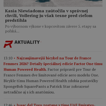
Kasia Niewiadoma zaútočila v správnej
chvíli, Vollering ju však tesne pred cieľom
predstihla
Po výbornom výkone v kopcovitom závere 5. etapy sa
poľská…
AKTUALITY
13:10
Najzaujímavejší bicykel na Tour de France
Femmes 2026? Detaily špeciálnej edície Factor One tímu
Factor pripravil pre Tour de
Human Powered Health.
France Femmes dve limitované edície aero modelu One.
Bicykle tímu Human Powered Health zdobia postavičky
SpongeBob SquarePants a Patrick Star zobrazené
netradične aj s ich anatómiou.
12:46
Isaac del Toro zostane v tíme UAE Emirates-