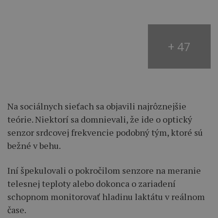
+ 47
Na sociálnych sieťach sa objavili najrôznejšie
teórie. Niektorí sa domnievali, že ide o optický
senzor srdcovej frekvencie podobný tým, ktoré sú
bežné v behu.
Iní špekulovali o pokročilom senzore na meranie
telesnej teploty alebo dokonca o zariadení
schopnom monitorovať hladinu laktátu v reálnom
čase.