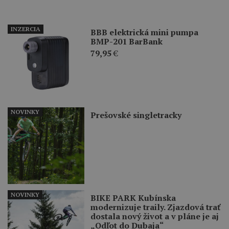
INZERCIA
BBB elektrická mini pumpa
BMP-201 BarBank
79,95
€
NOVINKY
Prešovské singletracky
NOVINKY
BIKE PARK Kubínska
modernizuje traily. Zjazdová trať
dostala nový život a v pláne je aj
„Odľot do Dubaja“