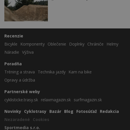
Recenzie
Bicykle
Komponenty
Oblečenie
Doplnky
Chrániče
Helmy
Náradie
Výživa
Poradňa
Tréning a strava
Technika jazdy
Kam na bike
Opravy a údržba
Partnerské weby
cyklisticke.trasy.sk
relaxmagazin.sk
surfmagazin.sk
Novinky
Cyklotrasy
Bazár
Blog
Fotosúťaž
Redakcia
Nezaradené
Cookies
Sportmedia s.r.o.