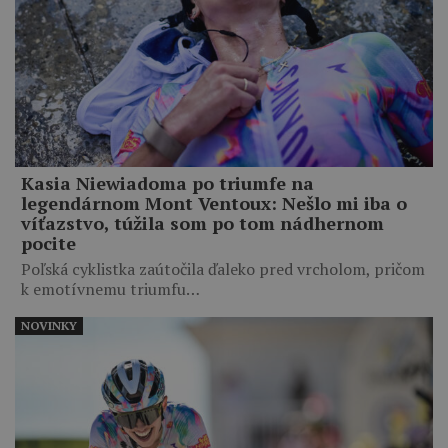
Kasia Niewiadoma po triumfe na
legendárnom Mont Ventoux: Nešlo mi iba o
víťazstvo, túžila som po tom nádhernom
pocite
Poľská cyklistka zaútočila ďaleko pred vrcholom, pričom
k emotívnemu triumfu…
NOVINKY