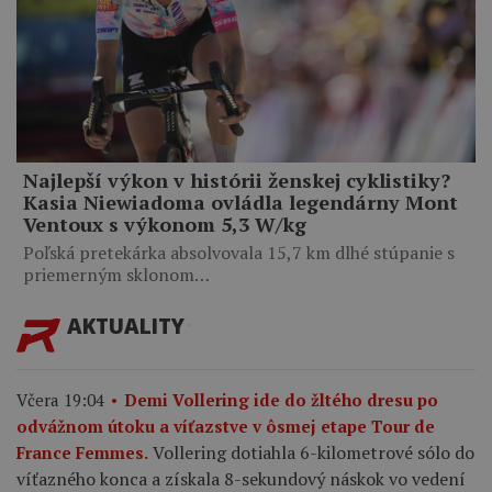
Najlepší výkon v histórii ženskej cyklistiky?
Kasia Niewiadoma ovládla legendárny Mont
Ventoux s výkonom 5,3 W/kg
Poľská pretekárka absolvovala 15,7 km dlhé stúpanie s
priemerným sklonom…
AKTUALITY
Včera 19:04
Demi Vollering ide do žltého dresu po
odvážnom útoku a víťazstve v ôsmej etape Tour de
Vollering dotiahla 6-kilometrové sólo do
France Femmes.
víťazného konca a získala 8-sekundový náskok vo vedení