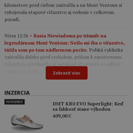
kilometrov pred cieľom zaútočila a na Mont Ventoux si
vybojovala etapové víťazstvo aj vedenie v celkovom
poradí.
Včera 12:36
Kasia Niewiadoma po triumfe na
legendárnom Mont Ventoux: Nešlo mi iba o víťazstvo,
Poľská cyklistka
túžila som po tom nádhernom pocite.
zaútočila ďaleko pred vrcholom, pričom k emotívnemu
triumfu ju povzbudilo aj nečakané stretnutie s rodičmi
priamo na trati.
Zobraziť viac
INZERCIA
NOVINKY
DMT KR0 EVO Superlight: Keď
sa ľahkosť stane výhodou
409,00
€