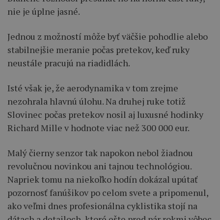
nie je úplne jasné.
Jednou z možností môže byť väčšie pohodlie alebo
stabilnejšie meranie počas pretekov, keď ruky
neustále pracujú na riadidlách.
Isté však je, že aerodynamika v tom zrejme
nezohrala hlavnú úlohu. Na druhej ruke totiž
Slovinec počas pretekov nosil aj luxusné hodinky
Richard Mille v hodnote viac než 300 000 eur.
Malý čierny senzor tak napokon nebol žiadnou
revolučnou novinkou ani tajnou technológiou.
Napriek tomu na niekoľko hodín dokázal upútať
pozornosť fanúšikov po celom svete a pripomenul,
ako veľmi dnes profesionálna cyklistika stojí na
dátach a detailoch, ktoré ešte pred pár rokmi vôbec