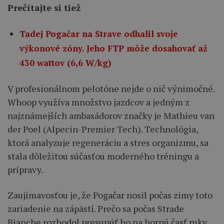
Prečítajte si tiež
Tadej Pogačar na Strave odhalil svoje
výkonové zóny. Jeho FTP môže dosahovať až
430 wattov (6,6 W/kg)
V profesionálnom pelotóne nejde o nič výnimočné.
Whoop využíva množstvo jazdcov a jedným z
najznámejších ambasádorov značky je Mathieu van
der Poel (Alpecin-Premier Tech). Technológia,
ktorá analyzuje regeneráciu a stres organizmu, sa
stala dôležitou súčasťou moderného tréningu a
prípravy.
Zaujímavosťou je, že Pogačar nosil počas zimy toto
zariadenie na zápästí. Prečo sa počas Strade
Bianche rozhodol presunúť ho na hornú časť ruky,