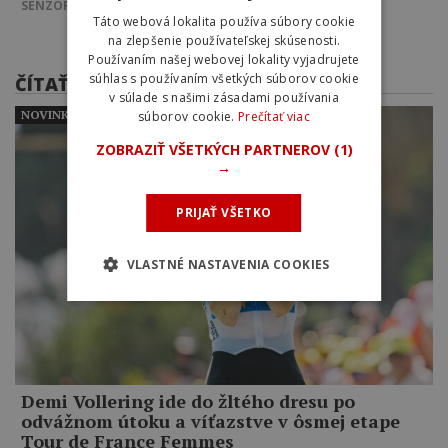
SENZOR
STRADE BIANCHE 2026
Táto webová lokalita používa súbory cookie
na zlepšenie používateľskej skúsenosti.
Používaním našej webovej lokality vyjadrujete
súhlas s používaním všetkých súborov cookie
ČÍTAŤ ĎALEJ
v súlade s našimi zásadami používania
NOVINKY
súborov cookie.
Prečítať viac
ZOBRAZIŤ VŠETKÝCH PARTNEROV
(1)
→
PRIJAŤ VŠETKO
VLASTNÉ NASTAVENIA COOKIES
Demi Vollering ide do žltého dresu po
odvážnom útoku a víťazstve v ôsmej etape
Tour de France Femmes