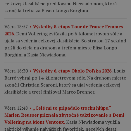
celkovej klasifikácie pred Kasiou Niewiadomom, ktorá
skončila tretia za Elisou Longo Borghini.
Včera 18:57
Výsledky 8. etapy Tour de France Femmes
Demi Vollering zvíťazila po 6-kilometrovom sóle a
2026.
ujala sa vedenia celkovej klasifikácie. So stratou 17 sekúnd
prišli do cieľa na druhom a treťom mieste Elisa Longo
Borghini a Kasia Niewiadoma.
Louis
Včera 16:30
Výsledky 6. etapy Okolo Poľska 2026.
Barré vyhral po 14-kilometrovom sóle. Na druhom mieste
skončil Christian Scaroni, ktorý sa ujal vedenia celkovej
klasifikácie a tretí finišoval Marco Brenner.
Včera 12:48
„Celé mi to pripadalo trochu hlúpe.“
Marlen Reusser priznala zbytočné taktizovanie s Demi
Kasia Niewiadoma využila
Vollering na Mont Ventoux.
taktické váhanie najväčších favoritiek, necelých desať