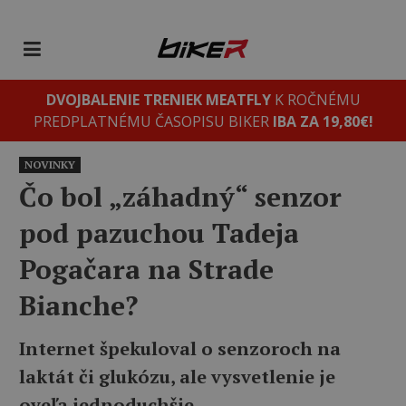
DVOJBALENIE TRENIEK MEATFLY
K ROČNÉMU
PREDPLATNÉMU ČASOPISU BIKER
IBA ZA 19,80€!
NOVINKY
Čo bol „záhadný“ senzor
pod pazuchou Tadeja
Pogačara na Strade
Bianche?
Internet špekuloval o senzoroch na
laktát či glukózu, ale vysvetlenie je
oveľa jednoduchšie.