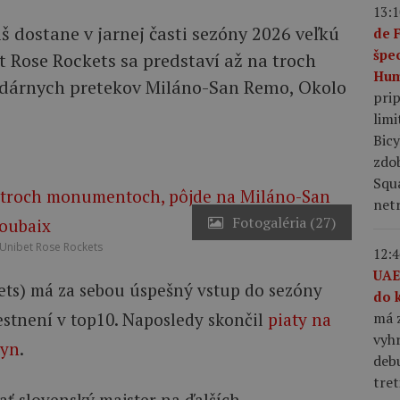
13:1
 dostane v jarnej časti sezóny 2026 veľkú
de 
špe
et Rose Rockets sa predstaví až na troch
Hum
dárnych pretekov Miláno-San Remo, Okolo
pri
limi
Bic
zdo
Squ
netr
Fotogaléria (27)
 Unibet Rose Rockets
12:4
UAE
ets) má za sebou úspešný vstup do sezóny
do 
má z
estnení v top10. Naposledy skončil
piaty na
vyhr
myn
.
debu
tret
ť slovenský majster na ďalších