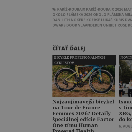
PARÍŽ-ROUBAIX
PARÍŽ-ROUBAIX 2026
MAT
OKOLO FLÁMSKA 2026
OKOLO FLÁMSKA
MIL
DANILITH NOKERE KOERSE
LUKÁŠ KUBIŠ
DWA
DWARS DOOR VLAANDEREN
UNIBET ROSE R
ČÍTAŤ ĎALEJ
BICYKLE PROFESIONÁLNYCH
NOVI
CYKLISTOV
Najzaujímavejší bicykel
Isaa
na Tour de France
v tí
Femmes 2026? Detaily
XRG,
špeciálnej edície Factor
do k
One tímu Human
6. AUG
Powered Health