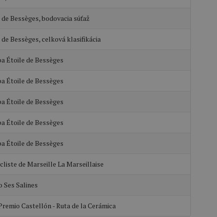
e de Bessèges, bodovacia súťaž
 de Bessèges, celková klasifikácia
pa Étoile de Bessèges
pa Étoile de Bessèges
pa Étoile de Bessèges
pa Étoile de Bessèges
pa Étoile de Bessèges
liste de Marseille La Marseillaise
o Ses Salines
Premio Castellón - Ruta de la Cerámica