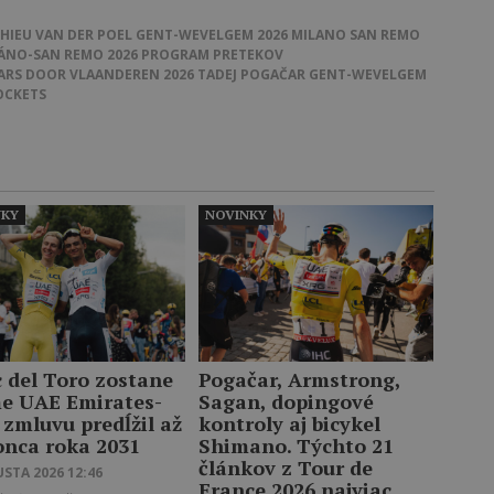
HIEU VAN DER POEL
GENT-WEVELGEM 2026
MILANO SAN REMO
ÁNO-SAN REMO 2026
PROGRAM PRETEKOV
RS DOOR VLAANDEREN 2026
TADEJ POGAČAR
GENT-WEVELGEM
OCKETS
NKY
NOVINKY
c del Toro zostane
Pogačar, Armstrong,
me UAE Emirates-
Sagan, dopingové
 zmluvu predĺžil až
kontroly aj bicykel
onca roka 2031
Shimano. Týchto 21
článkov z Tour de
USTA 2026 12:46
France 2026 najviac