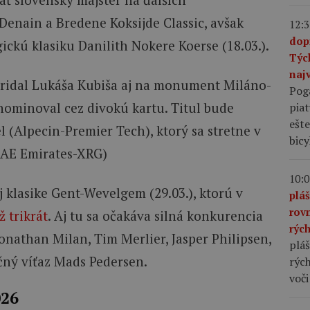
Denain a Bredene Koksijde Classic, avšak
12:3
dop
gickú klasiku Danilith Nokere Koerse (18.03.).
Týc
najv
pridal Lukáša Kubiša aj na monument Miláno-
Pog
 nominoval cez divokú kartu. Titul bude
piat
ešte
 (Alpecin-Premier Tech), ktorý sa stretne v
bic
UAE Emirates-XRG)
10:0
j klasike Gent-Wevelgem (29.03.), ktorú v
plá
rov
ž trikrát
. Aj tu sa očakáva silná konkurencia
rýc
Jonathan Milan, Tim Merlier, Jasper Philipsen,
pláš
ný víťaz Mads Pedersen.
rých
voči
026