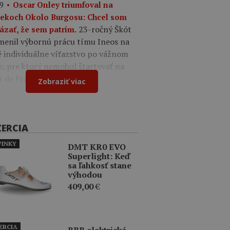
9
Oscar Onley triumfoval na
tekoch Okolo Burgosu: Chcel som
23-ročný Škót
ázať, že sem patrím.
menil výbornú prácu tímu Ineos na
é individuálne víťazstvo po vážnom
e, pre ktorý nemohol štartovať na
r de France.
Zobraziť viac
ZERCIA
INKY
DMT KR0 EVO
Superlight: Keď
sa ľahkosť stane
výhodou
409,00
€
ERCIA
BBB elektrická