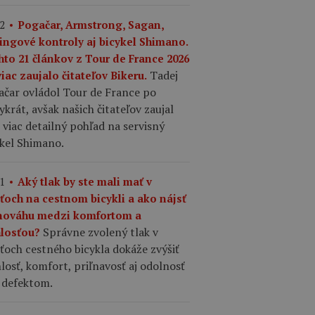
2
Pogačar, Armstrong, Sagan,
ingové kontroly aj bicykel Shimano.
hto 21 článkov z Tour de France 2026
Tadej
iac zaujalo čitateľov Bikeru.
ačar ovládol Tour de France po
ykrát, avšak našich čitateľov zaujal
 viac detailný pohľad na servisný
ykel Shimano.
1
Aký tlak by ste mali mať v
šťoch na cestnom bicykli a ako nájsť
nováhu medzi komfortom a
Správne zvolený tlak v
hlosťou?
ťoch cestného bicykla dokáže zvýšiť
losť, komfort, priľnavosť aj odolnosť
 defektom.