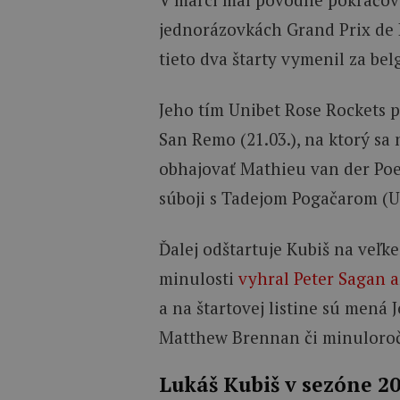
jednorázovkách Grand Prix de 
tieto dva štarty vymenil za bel
Jeho tím Unibet Rose Rockets 
San Remo (21.03.), na ktorý sa
obhajovať Mathieu van der Poel
súboji s Tadejom Pogačarom (
Ďalej odštartuje Kubiš na veľke
minulosti
vyhral Peter Sagan a
a na štartovej listine sú mená 
Matthew Brennan či minuloroč
Lukáš Kubiš v sezóne 2