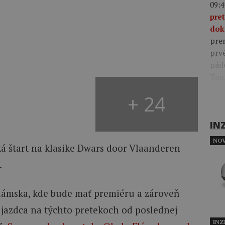
09:4
pre
dok
pre
prv
pád
Tou
+ 24
IN
NOV
aká štart na klasike Dwars door Vlaanderen
.
Flámska, kde bude mať premiéru a zároveň
 jazdca na týchto pretekoch od poslednej
INZ