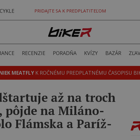
CYKLE
PRIDAJTE SA K PREDPLATITEĽOM
RANCE
RECENZIE
PORADŇA
KVÍZY
BAZÁR
ZĽA
NIEK MEATFLY
K ROČNÉMU PREDPLATNÉMU ČASOPISU BI
štartuje až na troch
 pôjde na Miláno-
lo Flámska a Paríž-