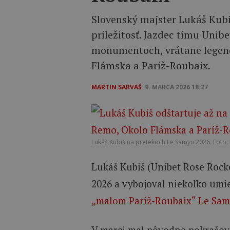
Slovenský majster Lukáš Kubiš
príležitosť. Jazdec tímu Unib
monumentoch, vrátane legen
Flámska a Paríž-Roubaix.
MARTIN SARVAŠ
9. MARCA 2026 18:27
Lukáš Kubiš na pretekoch Le Samyn 2026. Foto:
Lukáš Kubiš (Unibet Rose Rock
2026 a vybojoval niekoľko umi
„malom Paríž-Roubaix“ Le Sa
V marci mal pôvodne pokračova