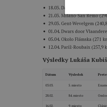
18.03. Danilith Nokere Koers
21.03. Miláno-San Remo (29
29.03. Gent-Wevelgem (240,
01.04. Dwars door Vlaandere
05.04. Okolo Flámska (271 k
12.04. Paríž-Roubaix (257,9 
Výsledky Lukáša Kubiš
Dátum
Výsledok
Prete
03.03.
5. miesto
Ename
28.02.
84. miesto
Omloo
16.02.
9. miesto
Clásic