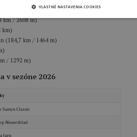
VLASTNÉ NASTAVENIA COOKIES
e (186,4 km / 1331 m)
8 km / 2608 m)
8 km)
n (184,7 km / 1464 m)
m)
km / 1292 m)
a v sezóne 2026
ky
 Samyn Classic
p Nieuwsblad
a Jaén