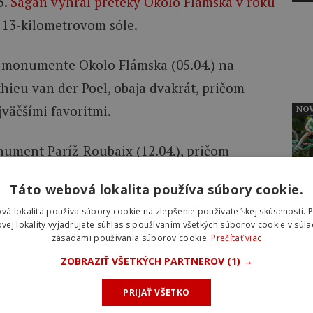
3.
Sagan vyhral preteky Okolo Flámska v roku
 13-kilometrovom sóle.
na monumente Okolo Flámska (05.04.) na
hieu van der Poel, obaja dvakrát, pričom
jväčšími favoritmi.
NOV
nument Paríž-Roubaix (12.04.), pričom
káva súboj Pogačara s Van der Poelom, ktorý
Táto webová lokalita používa súbory cookie.
aix posledné tri roky.
vá lokalita používa súbory cookie na zlepšenie používateľskej skúsenosti. 
NOV
vej lokality vyjadrujete súhlas s používaním všetkých súborov cookie v súla
u na „Pekle severu“ minulý rok, avšak
jeho
zásadami používania súborov cookie.
Prečítať viac
émy a pád na kockách v Arenbergu
.
ZOBRAZIŤ VŠETKÝCH PARTNEROV
(1) →
tekov Lukáša Kubiša
PRIJAŤ VŠETKO