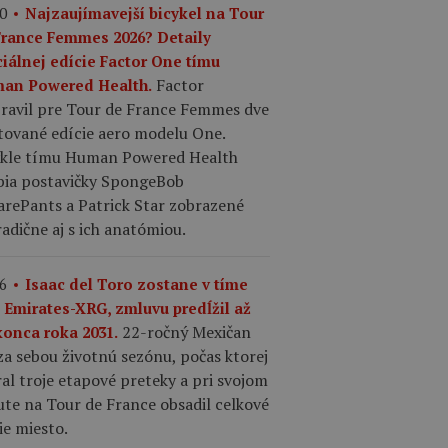
0
Najzaujímavejší bicykel na Tour
France Femmes 2026? Detaily
ciálnej edície Factor One tímu
Factor
an Powered Health.
pravil pre Tour de France Femmes dve
tované edície aero modelu One.
ykle tímu Human Powered Health
bia postavičky SpongeBob
arePants a Patrick Star zobrazené
adične aj s ich anatómiou.
6
Isaac del Toro zostane v tíme
 Emirates-XRG, zmluvu predĺžil až
22-ročný Mexičan
konca roka 2031.
a sebou životnú sezónu, počas ktorej
al troje etapové preteky a pri svojom
te na Tour de France obsadil celkové
ie miesto.