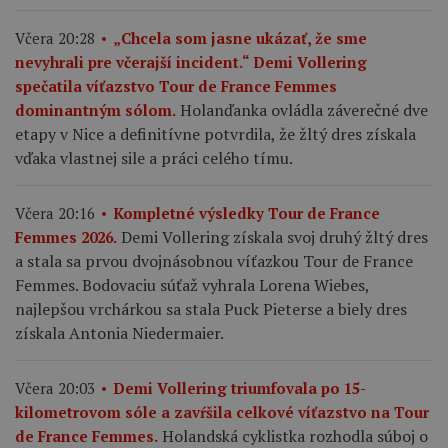
Včera 20:28
„Chcela som jasne ukázať, že sme
nevyhrali pre včerajší incident.“ Demi Vollering
spečatila víťazstvo Tour de France Femmes
Holanďanka ovládla záverečné dve
dominantným sólom.
etapy v Nice a definitívne potvrdila, že žltý dres získala
vďaka vlastnej sile a práci celého tímu.
Včera 20:16
Kompletné výsledky Tour de France
Demi Vollering získala svoj druhý žltý dres
Femmes 2026.
a stala sa prvou dvojnásobnou víťazkou Tour de France
Femmes. Bodovaciu súťaž vyhrala Lorena Wiebes,
najlepšou vrchárkou sa stala Puck Pieterse a biely dres
získala Antonia Niedermaier.
Včera 20:03
Demi Vollering triumfovala po 15-
kilometrovom sóle a zavŕšila celkové víťazstvo na Tour
Holandská cyklistka rozhodla súboj o
de France Femmes.