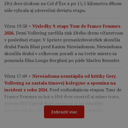
žltý dres útokom na Col d’Èze a po 15,5 kilometra dlhom
sóle vyhrala aj záverečnú deviatu etapu.
Včera 19:58
Výsledky 9. etapy Tour de France Femmes
Demi Vollering zavŕšila zisk žltého dresu víťazstvom
2026.
v poslednej etape. V šprinte prenasledovateliek skončila
druhá Paula Blasi pred Kasiou Niewiadomou. Niewiadoma
skončila druhá v celkovom poradí a na tretie miesto sa
posunula Elisa Longo Borghini po páde Marlen Reussler.
Včera 17:49
Niewiadoma neustúpila od kritiky Gery.
Vollering sa zastala tímovej kolegyne a spomína na
Pred rozhodujúcou etapou Tour de
incident z roku 2024.
France Femmes sa boj o žltý dres vyostril aj mimo trate,
pričom FDJ United-Suez reagoval aj na vyhrážky
adresované iba 20-ročnej francúzskej pretekárke.
Zobraziť viac