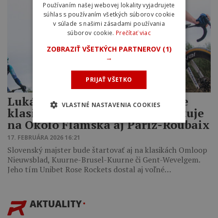
Používaním našej webovej lokality vyjadrujete
súhlas s používaním všetkých súborov cookie
v súlade s našimi zásadami používania
súborov cookie.
Prečítať viac
ZOBRAZIŤ VŠETKÝCH PARTNEROV
(1)
→
PRIJAŤ VŠETKO
Lukáša Kubiša čakajú prestížne
VLASTNÉ NASTAVENIA COOKIES
klasiky aj monumenty. Odštartuje
na Okolo Flámska aj Paríž-Roubaix
17. FEBRUÁRA 2026 16:21
Slovenský majster bude štartovať aj na klasikách Omloop
Nieuwsblad, Kuurne-Brusel-Kuurne či Gent-Wevelgem.
Jeho tím Unibet Rose Rockets dostal aj voľné…
AKTUALITY