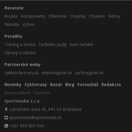
Recenzie
Bicykle
Komponenty
Oblečenie
Doplnky
Chrániče
Helmy
Náradie
Výživa
Poradňa
Tréning a strava
Technika jazdy
Kam na bike
Opravy a údržba
Partnerské weby
cyklisticke.trasy.sk
relaxmagazin.sk
surfmagazin.sk
Novinky
Cyklotrasy
Bazár
Blog
Fotosúťaž
Redakcia
Nezaradené
Cookies
Sportmedia s.r.o.
Lamačská cesta 45, 841 03 Bratislava
sportmedia@sportmedia.sk
+421 903 805 059