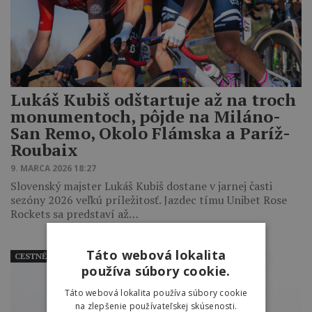
Lukáš Kubiš odštartuje až na troch
monumentoch, pôjde na Miláno-
San Remo, Okolo Flámska a Paríž-
Roubaix
9. MARCA 2026 18:27
Slovenský majster Lukáš Kubiš dostane v jarnej časti
sezóny 2026 veľkú príležitosť. Jazdec tímu Unibet Rose
Rockets sa predstaví až…
Táto webová lokalita
CESTNÉ
používa súbory cookie.
Táto webová lokalita používa súbory cookie
na zlepšenie používateľskej skúsenosti.