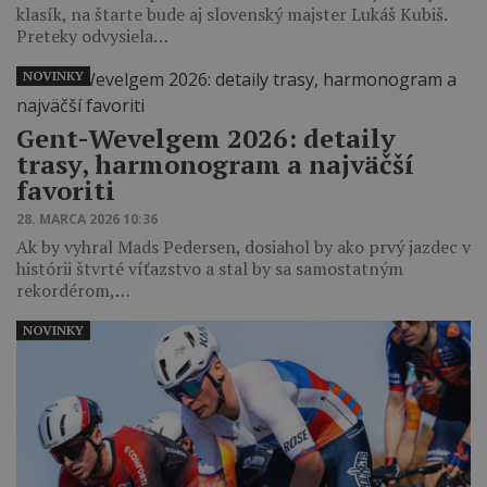
klasík, na štarte bude aj slovenský majster Lukáš Kubiš.
Preteky odvysiela…
NOVINKY
Gent-Wevelgem 2026: detaily
trasy, harmonogram a najväčší
favoriti
28. MARCA 2026 10:36
Ak by vyhral Mads Pedersen, dosiahol by ako prvý jazdec v
histórii štvrté víťazstvo a stal by sa samostatným
rekordérom,…
NOVINKY