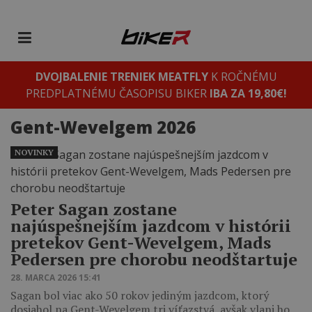
DVOJBALENIE TRENIEK MEATFLY
K ROČNÉMU
PREDPLATNÉMU ČASOPISU BIKER
IBA ZA 19,80€!
Gent-Wevelgem 2026
NOVINKY
Peter Sagan zostane
najúspešnejším jazdcom v histórii
pretekov Gent-Wevelgem, Mads
Pedersen pre chorobu neodštartuje
28. MARCA 2026 15:41
Sagan bol viac ako 50 rokov jediným jazdcom, ktorý
dosiahol na Gent-Wevelgem tri víťazstvá, avšak vlani ho