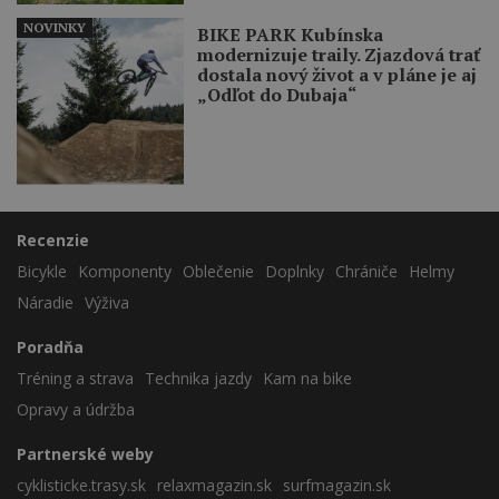
NOVINKY
BIKE PARK Kubínska
modernizuje traily. Zjazdová trať
dostala nový život a v pláne je aj
„Odľot do Dubaja“
Recenzie
Bicykle
Komponenty
Oblečenie
Doplnky
Chrániče
Helmy
Náradie
Výživa
Poradňa
Tréning a strava
Technika jazdy
Kam na bike
Opravy a údržba
Partnerské weby
cyklisticke.trasy.sk
relaxmagazin.sk
surfmagazin.sk