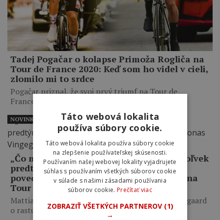
Tadej Pogačar o kolapse Primoža Rogliča na
Tour de France 2020: Keď som ho videl v cieli,
zlomilo mi to srdce
Pogačar priznal, že svoj prvý triumf na Tour de
France…
Táto webová lokalita
NOVINKY
používa súbory cookie.
Táto webová lokalita používa súbory cookie
na zlepšenie používateľskej skúsenosti.
„Čo mám robiť, keď som lepší ako kedykoľvek
Používaním našej webovej lokality vyjadrujete
predtým, a on mi napriek tomu odíde?,“
súhlas s používaním všetkých súborov cookie
povedal Jonas Vingegaard o Pogačarovi na
v súlade s našimi zásadami používania
Tour de France
súborov cookie.
Prečítať viac
Mattias Skjelmose prezradil, čo mu povedal Vingegaard
ZOBRAZIŤ VŠETKÝCH PARTNEROV
(1)
o rastúcom výkonnostnom…
→