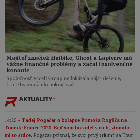
Majiteľ značiek Haibike, Ghost a Lapierre má
vážne finančné problémy a začal insolvenčné
konanie
Spoločnosť Accell Group nedokázala nájsť riešenie,
ktoré by umožnilo pokračovať…
AKTUALITY
14:20
Tadej Pogačar o kolapse Primoža Rogliča na
Tour de France 2020: Keď som ho videl v cieli, zlomilo
Pogačar priznal, že svoj prvý triumf na Tour
mi to srdce.