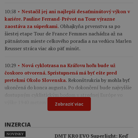
10:58
Nestačil jej ani najlepší desaťminútový výkon v
kariére. Pauline Ferrand-Prévot na Tour výrazne
Obhajkyňa prvenstva sa po
zaostáva za súperkami.
šiestej etape Tour de France Femmes nachádza až na
pätnástom mieste celkového poradia a na vedúcu Marlen
Reusser stráca viac ako päť minút.
10:29
Nová cyklotrasa na Kráľovu hoľu bude už
čoskoro otvorená. Sprístupnená má byť ešte pred
Rekonštrukcia by mohla byť
pretekmi Okolo Slovenska.
ukončená do konca augusta. Po dokončení bude najvyššie
dostupným cyklistickým bodom v strednej Európe vo
výške 1940 metrov nad morom.
Zobraziť viac
INZERCIA
NOVINKY
DMT KR0 EVO Superlight: Keď