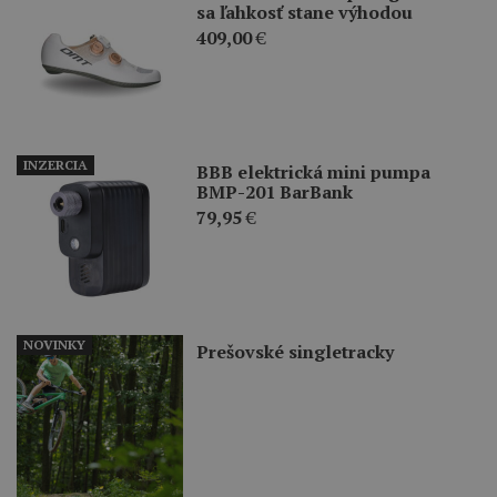
sa ľahkosť stane výhodou
409,00
€
INZERCIA
BBB elektrická mini pumpa
BMP-201 BarBank
79,95
€
NOVINKY
Prešovské singletracky