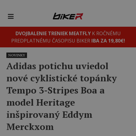
DVOJBALENIE TRENIEK MEATFLY
K ROČNÉMU
PREDPLATNÉMU ČASOPISU BIKER
IBA ZA 19,80€!
NOVINKY
Adidas potichu uviedol
nové cyklistické topánky
Tempo 3-Stripes Boa a
model Heritage
inšpirovaný Eddym
Merckxom