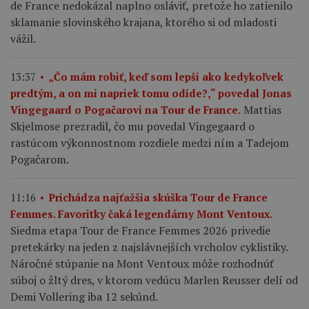
de France nedokázal naplno osláviť, pretože ho zatienilo
sklamanie slovinského krajana, ktorého si od mladosti
vážil.
13:37
„Čo mám robiť, keď som lepší ako kedykoľvek
predtým, a on mi napriek tomu odíde?,“ povedal Jonas
Mattias
Vingegaard o Pogačarovi na Tour de France.
Skjelmose prezradil, čo mu povedal Vingegaard o
rastúcom výkonnostnom rozdiele medzi ním a Tadejom
Pogačarom.
11:16
Prichádza najťažšia skúška Tour de France
Femmes. Favoritky čaká legendárny Mont Ventoux.
Siedma etapa Tour de France Femmes 2026 privedie
pretekárky na jeden z najslávnejších vrcholov cyklistiky.
Náročné stúpanie na Mont Ventoux môže rozhodnúť
súboj o žltý dres, v ktorom vedúcu Marlen Reusser delí od
Demi Vollering iba 12 sekúnd.