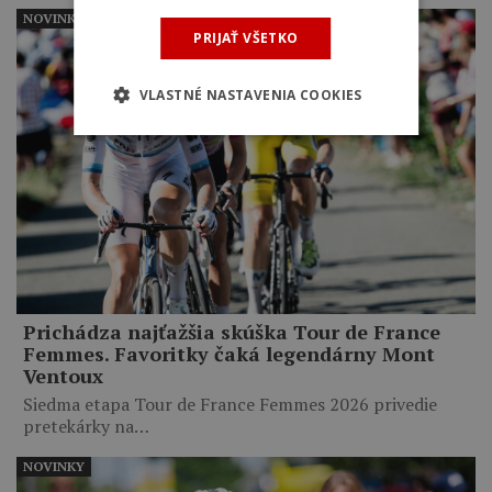
NOVINKY
PRIJAŤ VŠETKO
VLASTNÉ NASTAVENIA COOKIES
Prichádza najťažšia skúška Tour de France
Femmes. Favoritky čaká legendárny Mont
Ventoux
Siedma etapa Tour de France Femmes 2026 privedie
pretekárky na…
NOVINKY