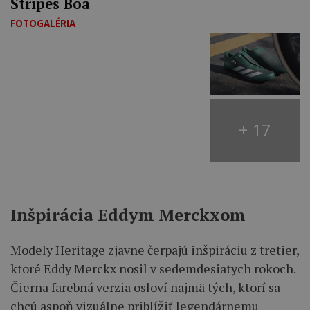
Stripes Boa
FOTOGALÉRIA
+ 17
Inšpirácia Eddym Merckxom
Modely Heritage zjavne čerpajú inšpiráciu z tretier,
ktoré Eddy Merckx nosil v sedemdesiatych rokoch.
Čierna farebná verzia osloví najmä tých, ktorí sa
chcú aspoň vizuálne priblížiť legendárnemu