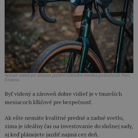
Význam svetiel pri zimnom jazdení rozhodne netreba podceňovať. Foto:
Deskinio
Byť videný a zároveň dobre vidieť je v tmavších
mesiacoch kľúčové pre bezpečnosť.
Ak ešte nemáte kvalitné predné a zadné svetlo,
zima je ideálny čas na investovanie do slušnej sady,
aj keď plánujete jazdiť najmä cez deň.