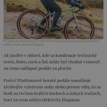
Pri jazde na technickejších úsekoch môžu byť ploché pedále praktickou
voľbou. Foto: Richard Baybutt
Ak jazdíte v oblasti, kde sa kombinuje technický
terén, blato, sneh a ľad, môže byť vhodné vymeniť
na zimu nášľapné pedále za ploché.
Prečo? Platfomrové horské pedále umožňujú
rýchlejšie vyloženie nohy alebo presun váhy, čo sa
hodí na technickejších úsekoch a úzkych trailoch,
hoci za cenu nižšej efektivity šliapania.