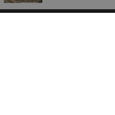
Recenzie
Zavrieť reklamu
Bicykle
Komponenty
Oblečenie
Doplnky
Chrániče
Helmy
Náradie
Výživa
Poradňa
Tréning a strava
Technika jazdy
Kam na bike
Opravy a údržba
Partnerské weby
cyklisticke.trasy.sk
relaxmagazin.sk
surfmagazin.sk
Novinky
Cyklotrasy
Bazár
Blog
Fotosúťaž
Redakcia
Nezaradené
Cookies
Sportmedia s.r.o.
Lamačská cesta 45, 841 03 Bratislava
sportmedia@sportmedia.sk