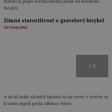
kondíciu popri technickejšej jazde na horskom
bicykli.
Zimná starostlivosť o gravelový bicykel
FOTOGALÉRIA
+ 6
A ak už máte skončiť špinaví aj na ceste, v teréne sa
k tomu aspoň pridá zábava v blate.