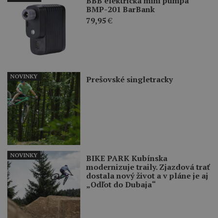
BBB elektrická mini pumpa
BMP-201 BarBank
79,95
€
NOVINKY
Prešovské singletracky
NOVINKY
BIKE PARK Kubínska
modernizuje traily. Zjazdová trať
dostala nový život a v pláne je aj
„Odľot do Dubaja“