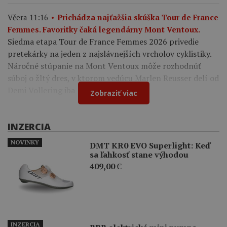
Včera 11:16
Prichádza najťažšia skúška Tour de France
Femmes. Favoritky čaká legendárny Mont Ventoux.
Siedma etapa Tour de France Femmes 2026 privedie
pretekárky na jeden z najslávnejších vrcholov cyklistiky.
Náročné stúpanie na Mont Ventoux môže rozhodnúť
súboj o žltý dres, v ktorom vedúcu Marlen Reusser delí od
Demi Vollering iba 12 sekúnd.
Zobraziť viac
INZERCIA
NOVINKY
DMT KR0 EVO Superlight: Keď
sa ľahkosť stane výhodou
409,00
€
INZERCIA