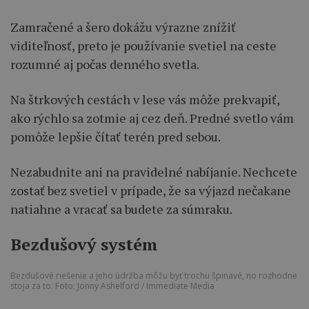
Zamračené a šero dokážu výrazne znížiť
viditeľnosť, preto je používanie svetiel na ceste
rozumné aj počas denného svetla.
Na štrkových cestách v lese vás môže prekvapiť,
ako rýchlo sa zotmie aj cez deň. Predné svetlo vám
pomôže lepšie čítať terén pred sebou.
Nezabudnite ani na pravidelné nabíjanie. Nechcete
zostať bez svetiel v prípade, že sa výjazd nečakane
natiahne a vracať sa budete za súmraku.
Bezdušový systém
Bezdušové riešenie a jeho údržba môžu byť trochu špinavé, no rozhodne
stoja za to. Foto: Jonny Ashelford / Immediate Media