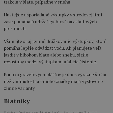
trakciu v blate, prípadne v snehu.
Hustejšie usporiadané výstupky v stredovej línii
zase pomáhajú udržať rýchlosť na asfaltových
presunoch.
Všímajte si aj jemné drážkovanie výstupkov, ktoré
pomáha lepšie odvádzať vodu. Ak plánujete veľa
jazdiť v hlbokom blate alebo snehu, širšie
rozostupy medzi výstupkami uľahčia čistenie.
Ponuka gravelových plášťov je dnes výrazne širšia
než v minulosti a mnohé značky majú vyslovene
zimné varianty.
Blatníky
Blatníky určené na gravel bicykle dokážu zásadne zmeniť komfort