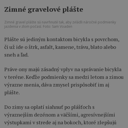
Zimné gravelové plášte
Zimné gravel plášte sú navrhnuté tak, aby zvládli náročné podmienky
jazdenia v zlom počasí. Foto: Sam Voaden
Plášte sú jediným kontaktom bicykla s povrchom,
či už ide o štrk, asfalt, kamene, trávu, blato alebo
sneh a ľad.
Práve ony majú zásadný vplyv na správanie bicykla
v teréne. Keďže podmienky sa medzi letom a zimou
výrazne menia, dáva zmysel prispôsobiť im aj
plášte.
Do zimy sa oplatí siahnuť po plášťoch s
výraznejším dezénom a väčšími, agresívnejšími
výstupkami v strede aj na bokoch, ktoré zlepšujú