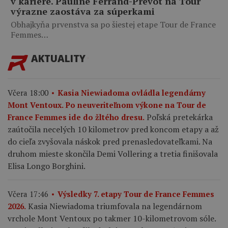
v kariére. Pauline Ferrand-Prévot na Tour
výrazne zaostáva za súperkami
Obhajkyňa prvenstva sa po šiestej etape Tour de France
Femmes…
AKTUALITY
Včera 18:00
Kasia Niewiadoma ovládla legendárny
Mont Ventoux. Po neuveriteľnom výkone na Tour de
Poľská pretekárka
France Femmes ide do žltého dresu.
zaútočila necelých 10 kilometrov pred koncom etapy a až
do cieľa zvyšovala náskok pred prenasledovateľkami. Na
druhom mieste skončila Demi Vollering a tretia finišovala
Elisa Longo Borghini.
Včera 17:46
Výsledky 7. etapy Tour de France Femmes
Kasia Niewiadoma triumfovala na legendárnom
2026.
vrchole Mont Ventoux po takmer 10-kilometrovom sóle.