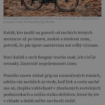
Nenechajte si pokaziť chuť na jazdenie na gravel bicykli ani nepriaznivým
počasím. Foto: Portland Design Works
Každý, kto jazdil na graveli od suchých letných
mesiacov až po tmavú, mokrú a studenú zimu,
potvrdí, že pár úprav nastavenia má veľký význam.
Hoci každá z nich funguje trochu inak, ich cieľ je
rovnaký. Zmierniť nepríjemnosti zimy.
Pomôžu znovu získať grip na rozmočených trasách,
udržia vás suchších aj vtedy, keď štrk a cesty suché
nie sú, zlepšia viditeľnosť v zhoršených svetelných
podmienkach a znížia riziko defektov, ktoré by ste
v chlade a daždi určite nechceli riešiť.