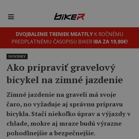
DVOJBALENIE TRENIEK MEATFLY
K ROČNÉMU
PREDPLATNÉMU ČASOPISU BIKER
IBA ZA 19,80€!
NOVINKY
Ako pripraviť gravelový
bicykel na zimné jazdenie
Zimné jazdenie na graveli má svoje
čaro, no vyžaduje aj správnu prípravu
bicykla. Stačí niekoľko úprav a výjazdy v
chlade, mokre aj mraze budú výrazne
pohodlnejšie a bezpečnejšie.