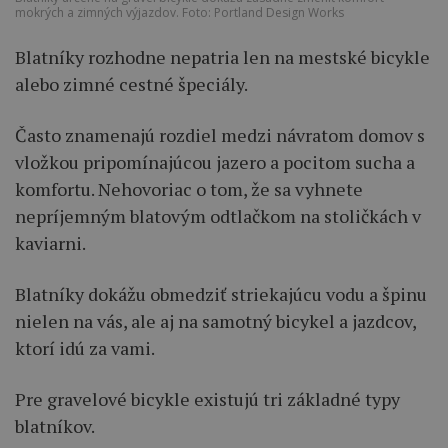
mokrých a zimných výjazdov. Foto: Portland Design Works
Blatníky rozhodne nepatria len na mestské bicykle
alebo zimné cestné špeciály.
Často znamenajú rozdiel medzi návratom domov s
vložkou pripomínajúcou jazero a pocitom sucha a
komfortu. Nehovoriac o tom, že sa vyhnete
nepríjemným blatovým odtlačkom na stoličkách v
kaviarni.
Blatníky dokážu obmedziť striekajúcu vodu a špinu
nielen na vás, ale aj na samotný bicykel a jazdcov,
ktorí idú za vami.
Pre gravelové bicykle existujú tri základné typy
blatníkov.