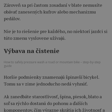
Zároveň sa pri častom zosadaní v blate nemusíte
obávať zanesených kufrov alebo mechanizmu
pedálov.
Nie je to riešenie pre každého, no niektorí jazdci si
túto zmenu vyslovene užívajú.
Výbava na čistenie
How to safely pressure wash a road or mountain bike – step-by-step
guide
Horšie podmienky znamenajú špinavší bicykel.
Tomu sa v zime jednoducho nedá vyhnúť.
Ak zanedbáte starostlivosť, špina, piesok, blato a
soľ sa rýchlo dostanú do pohonu a ďalších
komponentov, čím výrazne skrátia ich životnosť a