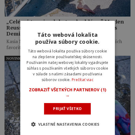
„Celé mi to pripadalo trochu hlúpe.“ Marlen
Reusser priznala zbytočné taktizovanie s
Demi Vollering na Mont Ventoux
Táto webová lokalita
používa súbory cookie.
Kasia Niewiadoma využila taktické váhanie najväčších
favoritiek, necelých desať kilometrov…
Táto webová lokalita používa súbory cookie
na zlepšenie používateľskej skúsenosti.
NOVINKY
Používaním našej webovej lokality vyjadrujete
súhlas s používaním všetkých súborov cookie
v súlade s našimi zásadami používania
súborov cookie.
Prečítať viac
ZOBRAZIŤ VŠETKÝCH PARTNEROV
(1)
→
PRIJAŤ VŠETKO
VLASTNÉ NASTAVENIA COOKIES