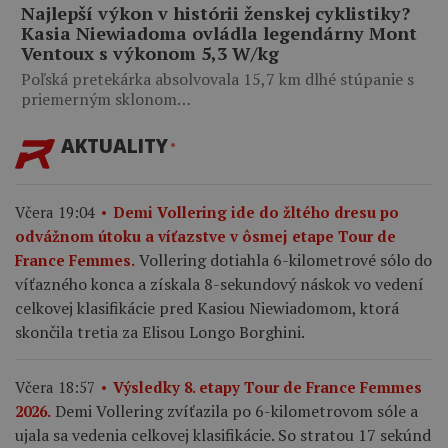
Najlepší výkon v histórii ženskej cyklistiky?
Kasia Niewiadoma ovládla legendárny Mont
Ventoux s výkonom 5,3 W/kg
Poľská pretekárka absolvovala 15,7 km dlhé stúpanie s
priemerným sklonom…
AKTUALITY
Včera 19:04
Demi Vollering ide do žltého dresu po
odvážnom útoku a víťazstve v ôsmej etape Tour de
Vollering dotiahla 6-kilometrové sólo do
France Femmes.
víťazného konca a získala 8-sekundový náskok vo vedení
celkovej klasifikácie pred Kasiou Niewiadomom, ktorá
skončila tretia za Elisou Longo Borghini.
Včera 18:57
Výsledky 8. etapy Tour de France Femmes
Demi Vollering zvíťazila po 6-kilometrovom sóle a
2026.
ujala sa vedenia celkovej klasifikácie. So stratou 17 sekúnd