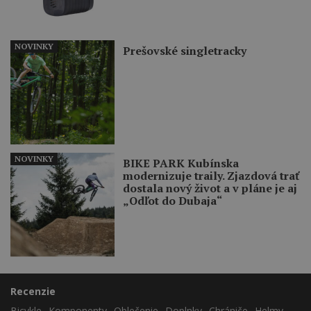
NOVINKY
Prešovské singletracky
NOVINKY
BIKE PARK Kubínska
modernizuje traily. Zjazdová trať
dostala nový život a v pláne je aj
„Odľot do Dubaja“
Recenzie
Bicykle
Komponenty
Oblečenie
Doplnky
Chrániče
Helmy