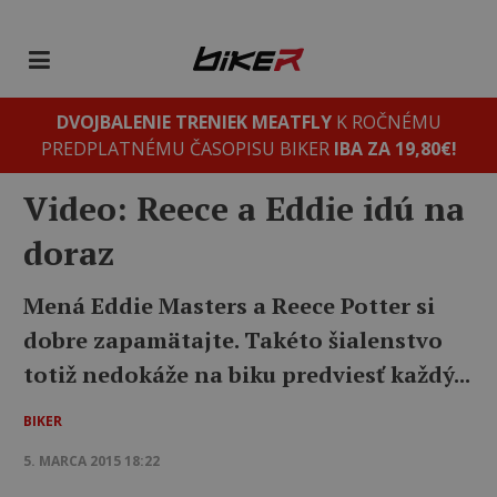
DVOJBALENIE TRENIEK MEATFLY
K ROČNÉMU
PREDPLATNÉMU ČASOPISU BIKER
IBA ZA 19,80€!
Video: Reece a Eddie idú na
doraz
Mená Eddie Masters a Reece Potter si
dobre zapamätajte. Takéto šialenstvo
totiž nedokáže na biku predviesť každý...
BIKER
5. MARCA 2015 18:22