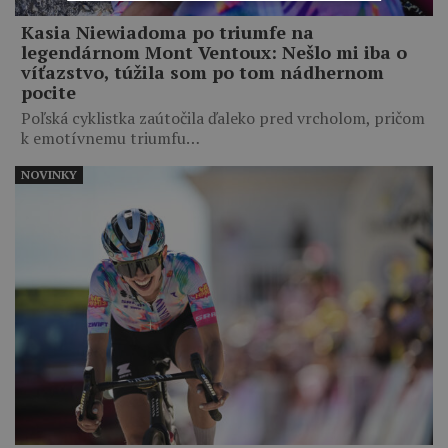
Kasia Niewiadoma po triumfe na
legendárnom Mont Ventoux: Nešlo mi iba o
víťazstvo, túžila som po tom nádhernom
pocite
Poľská cyklistka zaútočila ďaleko pred vrcholom, pričom
k emotívnemu triumfu…
NOVINKY