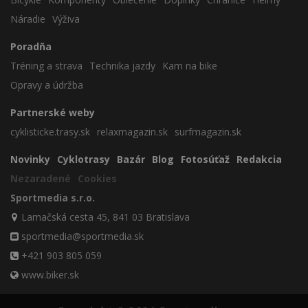
Náradie
Výživa
Poradňa
Tréning a strava
Technika jazdy
Kam na bike
Opravy a údržba
Partnerské weby
cyklisticke.trasy.sk
relaxmagazin.sk
surfmagazin.sk
Novinky
Cyklotrasy
Bazár
Blog
Fotosúťaž
Redakcia
Nezaradené
Cookies
Sportmedia s.r.o.
Lamačská cesta 45, 841 03 Bratislava
sportmedia@sportmedia.sk
+421 903 805 059
www.biker.sk