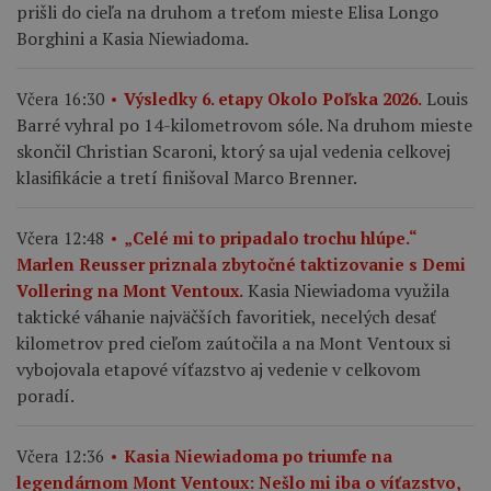
prišli do cieľa na druhom a treťom mieste Elisa Longo
Borghini a Kasia Niewiadoma.
Louis
Včera 16:30
Výsledky 6. etapy Okolo Poľska 2026.
Barré vyhral po 14-kilometrovom sóle. Na druhom mieste
skončil Christian Scaroni, ktorý sa ujal vedenia celkovej
klasifikácie a tretí finišoval Marco Brenner.
Včera 12:48
„Celé mi to pripadalo trochu hlúpe.“
Marlen Reusser priznala zbytočné taktizovanie s Demi
Kasia Niewiadoma využila
Vollering na Mont Ventoux.
taktické váhanie najväčších favoritiek, necelých desať
kilometrov pred cieľom zaútočila a na Mont Ventoux si
vybojovala etapové víťazstvo aj vedenie v celkovom
poradí.
Včera 12:36
Kasia Niewiadoma po triumfe na
legendárnom Mont Ventoux: Nešlo mi iba o víťazstvo,