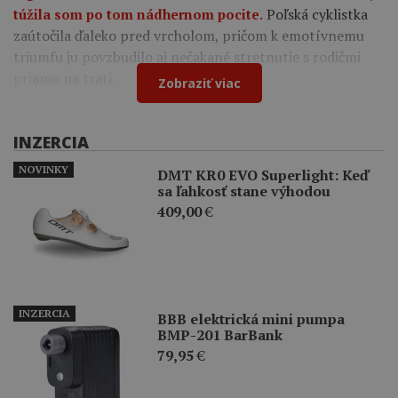
Poľská cyklistka
túžila som po tom nádhernom pocite.
zaútočila ďaleko pred vrcholom, pričom k emotívnemu
triumfu ju povzbudilo aj nečakané stretnutie s rodičmi
priamo na trati.
Zobraziť viac
INZERCIA
NOVINKY
DMT KR0 EVO Superlight: Keď
sa ľahkosť stane výhodou
409,00
€
INZERCIA
BBB elektrická mini pumpa
BMP-201 BarBank
79,95
€