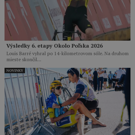
Výsledky 6. etapy Okolo Poľska 2026
Louis Barré vyhral po 14-kilometrovom sóle. Na druhom
mieste skončil…
NOVINKY