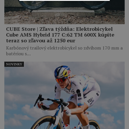
CUBE Store | Zľava týždňa: Elektrobicykel
Cube AMS Hybrid 177 C:62 TM 600X kúpite
teraz so zľavou až 1250 eur
Karbónový trailový elektrobicykel so zdvihom 170 mm a
batériou s…
NOVINKY