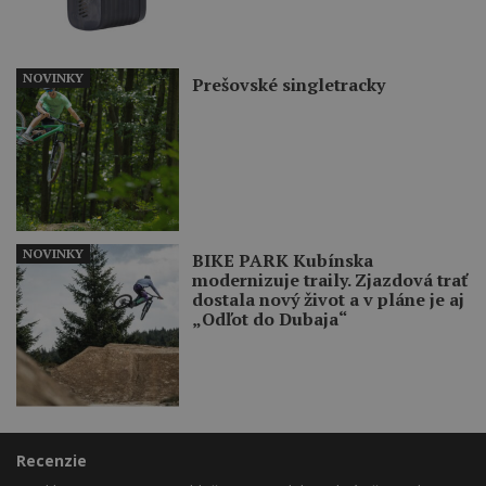
NOVINKY
Prešovské singletracky
NOVINKY
BIKE PARK Kubínska
modernizuje traily. Zjazdová trať
dostala nový život a v pláne je aj
„Odľot do Dubaja“
Recenzie