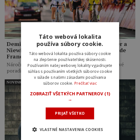
Táto webová lokalita
Demi Vollering porazila v šprinte Reusser a
používa súbory cookie.
Niewiadomu a vyhrala piatu etapu Tour de
Táto webová lokalita používa súbory cookie
France Femmes
na zlepšenie používateľskej skúsenosti.
Náročný kopcovitý profil výrazne premiešal celkové
Používaním našej webovej lokality vyjadrujete
poradie. Marlen Reusser si…
súhlas s používaním všetkých súborov cookie
v súlade s našimi zásadami používania
NOVINKY
súborov cookie.
Prečítať viac
ZOBRAZIŤ VŠETKÝCH PARTNEROV
(1)
→
PRIJAŤ VŠETKO
VLASTNÉ NASTAVENIA COOKIES