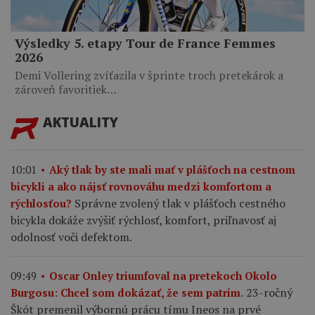
Výsledky 5. etapy Tour de France Femmes
2026
Demi Vollering zvíťazila v šprinte troch pretekárok a
zároveň favoritiek…
AKTUALITY
10:01
Aký tlak by ste mali mať v plášťoch na cestnom
bicykli a ako nájsť rovnováhu medzi komfortom a
Správne zvolený tlak v plášťoch cestného
rýchlosťou?
bicykla dokáže zvýšiť rýchlosť, komfort, priľnavosť aj
odolnosť voči defektom.
09:49
Oscar Onley triumfoval na pretekoch Okolo
23-ročný
Burgosu: Chcel som dokázať, že sem patrím.
Škót premenil výbornú prácu tímu Ineos na prvé