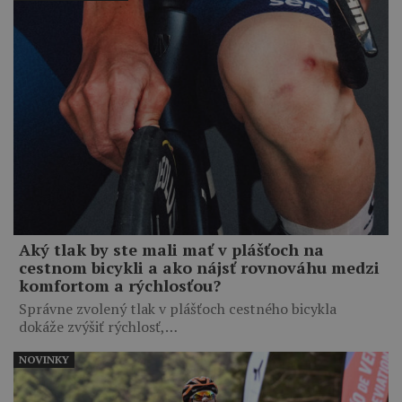
Aký tlak by ste mali mať v plášťoch na
cestnom bicykli a ako nájsť rovnováhu medzi
komfortom a rýchlosťou?
Správne zvolený tlak v plášťoch cestného bicykla
dokáže zvýšiť rýchlosť,…
NOVINKY