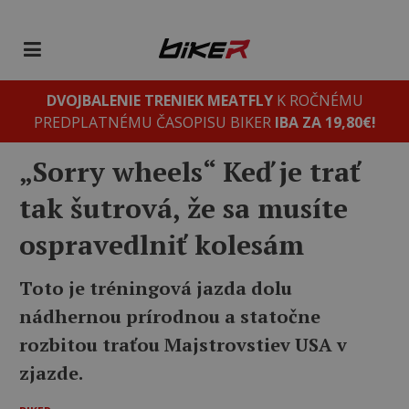
DVOJBALENIE TRENIEK MEATFLY
K ROČNÉMU
PREDPLATNÉMU ČASOPISU BIKER
IBA ZA 19,80€!
„Sorry wheels“ Keď je trať
tak šutrová, že sa musíte
ospravedlniť kolesám
Toto je tréningová jazda dolu
nádhernou prírodnou a statočne
rozbitou traťou Majstrovstiev USA v
zjazde.