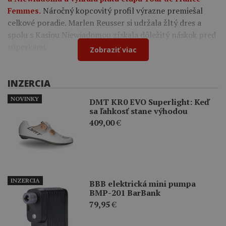
Náročný kopcovitý profil výrazne premiešal
Femmes.
celkové poradie. Marlen Reusser si udržala žltý dres a
spolu s Kasiou Niewiadomou získala dôležitý náskok pred
súperkami.
Zobraziť viac
INZERCIA
NOVINKY
DMT KR0 EVO Superlight: Keď
sa ľahkosť stane výhodou
409,00
€
INZERCIA
BBB elektrická mini pumpa
BMP-201 BarBank
79,95
€