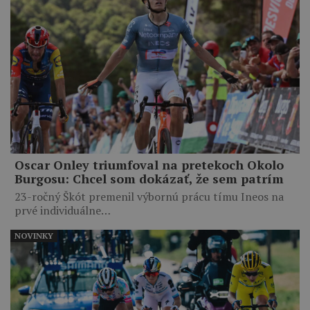
Oscar Onley triumfoval na pretekoch Okolo
Burgosu: Chcel som dokázať, že sem patrím
23-ročný Škót premenil výbornú prácu tímu Ineos na
prvé individuálne…
NOVINKY