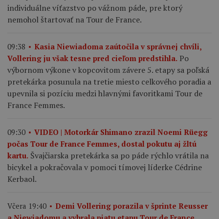
individuálne víťazstvo po vážnom páde, pre ktorý
nemohol štartovať na Tour de France.
09:38
Kasia Niewiadoma zaútočila v správnej chvíli,
Po
Vollering ju však tesne pred cieľom predstihla.
výbornom výkone v kopcovitom závere 5. etapy sa poľská
pretekárka posunula na tretie miesto celkového poradia a
upevnila si pozíciu medzi hlavnými favoritkami Tour de
France Femmes.
09:30
VIDEO | Motorkár Shimano zrazil Noemi Rüegg
počas Tour de France Femmes, dostal pokutu aj žltú
Švajčiarska pretekárka sa po páde rýchlo vrátila na
kartu.
bicykel a pokračovala v pomoci tímovej líderke Cédrine
Kerbaol.
Včera 19:40
Demi Vollering porazila v šprinte Reusser
a Niewiadomu a vyhrala piatu etapu Tour de France