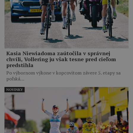
Kasia Niewiadoma zaútočila v správnej
chvíli, Vollering ju však tesne pred cieľom
predstihla
Po výbornom výkone v kopcovitom závere 5. etapy sa
poľská…
NOVINKY