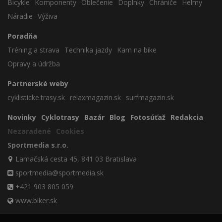
Bicykle
Komponenty
Oblečenie
Doplnky
Chrániče
Helmy
Náradie
Výživa
Poradňa
Tréning a strava
Technika jazdy
Kam na bike
Opravy a údržba
Partnerské weby
cyklisticke.trasy.sk
relaxmagazin.sk
surfmagazin.sk
Novinky
Cyklotrasy
Bazár
Blog
Fotosúťaž
Redakcia
Nezaradené
Cookies
Sportmedia s.r.o.
Lamačská cesta 45, 841 03 Bratislava
sportmedia@sportmedia.sk
+421 903 805 059
www.biker.sk