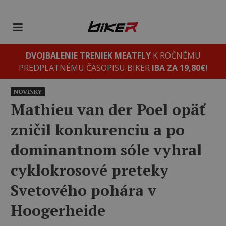
DVOJBALENIE TRENIEK MEATFLY
K ROČNÉMU
PREDPLATNÉMU ČASOPISU BIKER
IBA ZA 19,80€!
NOVINKY
Mathieu van der Poel opäť
zničil konkurenciu a po
dominantnom sóle vyhral
cyklokrosové preteky
Svetového pohára v
Hoogerheide