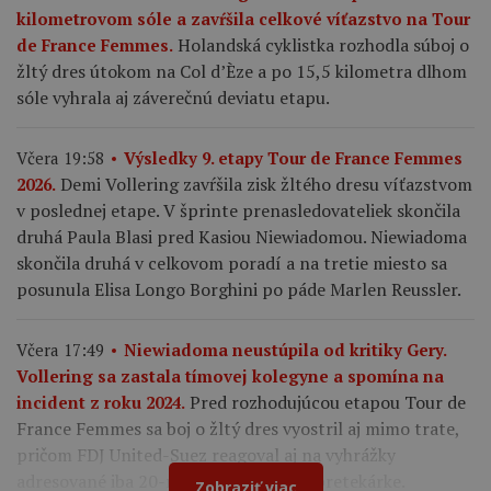
kilometrovom sóle a zavŕšila celkové víťazstvo na Tour
Holandská cyklistka rozhodla súboj o
de France Femmes.
žltý dres útokom na Col d’Èze a po 15,5 kilometra dlhom
sóle vyhrala aj záverečnú deviatu etapu.
Včera 19:58
Výsledky 9. etapy Tour de France Femmes
Demi Vollering zavŕšila zisk žltého dresu víťazstvom
2026.
v poslednej etape. V šprinte prenasledovateliek skončila
druhá Paula Blasi pred Kasiou Niewiadomou. Niewiadoma
skončila druhá v celkovom poradí a na tretie miesto sa
posunula Elisa Longo Borghini po páde Marlen Reussler.
Včera 17:49
Niewiadoma neustúpila od kritiky Gery.
Vollering sa zastala tímovej kolegyne a spomína na
Pred rozhodujúcou etapou Tour de
incident z roku 2024.
France Femmes sa boj o žltý dres vyostril aj mimo trate,
pričom FDJ United-Suez reagoval aj na vyhrážky
adresované iba 20-ročnej francúzskej pretekárke.
Zobraziť viac