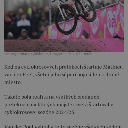
Svetový pohár v cyklokrose, Hoogerheide 2025 – muži.
Keď na cyklokrosových pretekoch štartuje Mathieu
van der Poel, všetci jeho súperi bojujú len o druhé
miesto.
Takáto bola realita na všetkých siedmich
pretekoch, na ktorých majster sveta štartoval v
cyklokrosovej sezóne 2024/25.
Van der Poel vyhral v tejto sezóne všetkých sedem