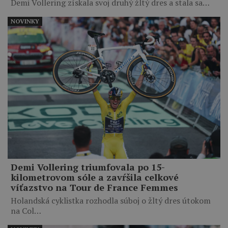
Demi Vollering získala svoj druhý žltý dres a stala sa…
NOVINKY
Demi Vollering triumfovala po 15-
kilometrovom sóle a zavŕšila celkové
víťazstvo na Tour de France Femmes
Holandská cyklistka rozhodla súboj o žltý dres útokom
na Col…