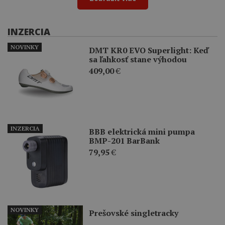
INZERCIA
NOVINKY
DMT KR0 EVO Superlight: Keď
sa ľahkosť stane výhodou
409,00
€
INZERCIA
BBB elektrická mini pumpa
BMP-201 BarBank
79,95
€
NOVINKY
Prešovské singletracky