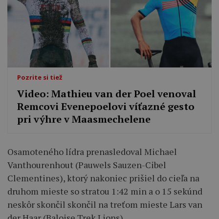
Pozrite si tiež
Video: Mathieu van der Poel venoval
Remcovi Evenepoelovi víťazné gesto
pri výhre v Maasmechelene
Osamoteného lídra prenasledoval Michael
Vanthourenhout (Pauwels Sauzen-Cibel
Clementines), ktorý nakoniec prišiel do cieľa na
druhom mieste so stratou 1:42 min a o 15 sekúnd
neskôr skončil skončil na treťom mieste Lars van
der Haar (Baloise Trek Lions).