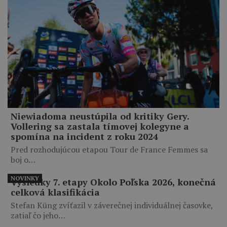
Niewiadoma neustúpila od kritiky Gery.
Vollering sa zastala tímovej kolegyne a
spomína na incident z roku 2024
Pred rozhodujúcou etapou Tour de France Femmes sa
boj o…
NOVINKY
Výsledky 7. etapy Okolo Poľska 2026, konečná
celková klasifikácia
Stefan Küng zvíťazil v záverečnej individuálnej časovke,
zatiaľ čo jeho…