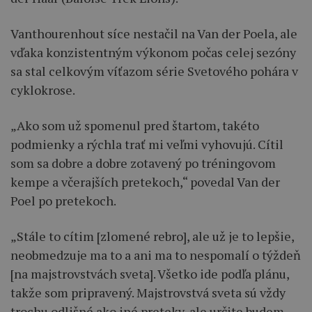
Vanthourenhout síce nestačil na Van der Poela, ale
vďaka konzistentným výkonom počas celej sezóny
sa stal celkovým víťazom série Svetového pohára v
cyklokrose.
„Ako som už spomenul pred štartom, takéto
podmienky a rýchla trať mi veľmi vyhovujú. Cítil
som sa dobre a dobre zotavený po tréningovom
kempe a včerajších pretekoch,“ povedal Van der
Poel po pretekoch.
„Stále to cítim [zlomené rebro], ale už je to lepšie,
neobmedzuje ma to a ani ma to nespomalí o týždeň
[na majstrovstvách sveta]. Všetko ide podľa plánu,
takže som pripravený. Majstrovstvá sveta sú vždy
trochu odlišné ako iné preteky, ale určite budem