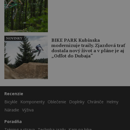
NOVINKY
BIKE PARK Kubínska
modernizuje traily. Zjazdová trať
dostala nový život a v pláne je aj
„Odľot do Dubaja“
Recenzie
Bicykle
Komponenty
Oblečenie
Doplnky
Chrániče
Helmy
Náradie
Výživa
Poradňa
Tréning a strava
Technika jazdy
Kam na bike