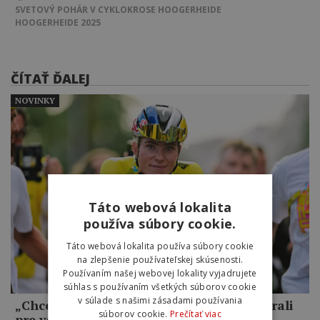
SVETOVÝ POHÁR V CYKLOKROSE
HOOGERHEIDE
HOOGERHEIDE 2025
ČÍTAŤ ĎALEJ
NOVINKY
Táto webová lokalita
používa súbory cookie.
Táto webová lokalita používa súbory cookie
na zlepšenie používateľskej skúsenosti.
Používaním našej webovej lokality vyjadrujete
súhlas s používaním všetkých súborov cookie
v súlade s našimi zásadami používania
„Chcela som jasne ukázať, že sme nevyhrali
súborov cookie.
Prečítať viac
pre včerajší incident.“ Demi Vollering