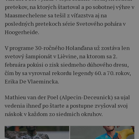
pretekov, na ktorých štartoval a po sobotnej výhre v
Maasmechelene sa tešil z víťazstva aj na
posledných pretekoch série Svetového pohára v
Hoogerheide.
V programe 30-ročného Holanďana už zostáva len
svetový šampionát v Lièvine, na ktorom sa 2.
februára pokúsi o zisk siedmeho dúhového dresu,
čím by sa vyrovnal rekordu legendy 60. a 70. rokov,
Erika De Vlaemincka.
Mathieu van der Poel (Alpecin-Deceunick) sa ujal
vedenia ihneď po štarte a postupne zvyšoval svoj
náskok v každom zo siedmich okruhov.