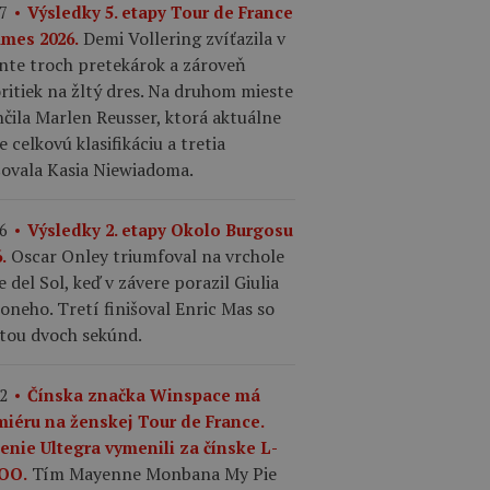
7
Výsledky 5. etapy Tour de France
Demi Vollering zvíťazila v
mes 2026.
nte troch pretekárok a zároveň
ritiek na žltý dres. Na druhom mieste
čila Marlen Reusser, ktorá aktuálne
e celkovú klasifikáciu a tretia
šovala Kasia Niewiadoma.
6
Výsledky 2. etapy Okolo Burgosu
Oscar Onley triumfoval na vrchole
.
e del Sol, keď v závere porazil Giulia
oneho. Tretí finišoval Enric Mas so
atou dvoch sekúnd.
2
Čínska značka Winspace má
miéru na ženskej Tour de France.
enie Ultegra vymenili za čínske L-
Tím Mayenne Monbana My Pie
OO.