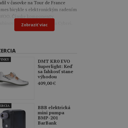
dil v časovke na Tour de France
mes bicykle s elektronickým radením
WOO. Čínske komponenty
binoval s dielmi Shimano a Cybrei.
Zobraziť viac
ZERCIA
INKY
DMT KR0 EVO
Superlight: Keď
sa ľahkosť stane
výhodou
409,00
€
ERCIA
BBB elektrická
mini pumpa
BMP-201
BarBank