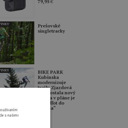
79,95
€
INKY
Prešovské
singletracky
INKY
BIKE PARK
Kubínska
modernizuje
traily. Zjazdová
trať dostala nový
život a v pláne je
aj „Odľot do
Dubaja“
Používaním
de s našimi