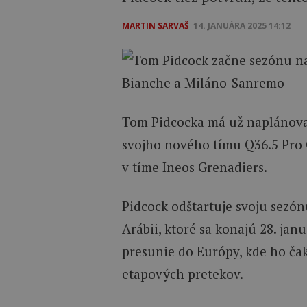
MARTIN SARVAŠ
14. JANUÁRA 2025 14:12
Tom Pidcocka má už naplánovan
svojho nového tímu Q36.5 Pro 
v tíme Ineos Grenadiers.
Pidcock odštartuje svoju sezó
Arábii, ktoré sa konajú 28. ja
presunie do Európy, kde ho ča
etapových pretekov.