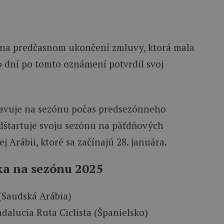
i na predčasnom ukončení zmluvy, ktorá mala
ko dní po tomto oznámení potvrdil svoj
avuje na sezónu počas predsezónneho
dštartuje svoju sezónu na päťdňových
 Arábii, ktoré sa začínajú 28. januára.
a na sezónu 2025
 (Saudská Arábia)
ndalucia Ruta Ciclista (Španielsko)