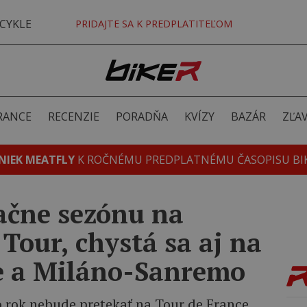
CYKLE
PRIDAJTE SA K PREDPLATITEĽOM
RANCE
RECENZIE
PORADŇA
KVÍZY
BAZÁR
ZĽA
NIEK MEATFLY
K ROČNÉMU PREDPLATNÉMU ČASOPISU BI
ačne sezónu na
Tour, chystá sa aj na
e a Miláno-Sanremo
to rok nebude pretekať na Tour de France.