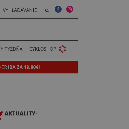
VY TÝŽDŇA
CYKLOSHOP
KER
IBA ZA 19,80€!
AKTUALITY