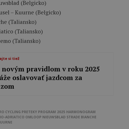
uwsblad (Belgicko)
usel – Kuurne (Belgicko)
che (Taliansko)
atico (Taliansko)
remo (Taliansko)
ajte si tiež
 novým pravidlom v roku 2025
áže oslavovať jazdcom za
azom
PRO CYCLING
PRETEKY
PROGRAM
2025
HARMONOGRAM
NO-ADRIATICO
OMLOOP NIEUWSBLAD
STRADE BIANCHE
KUURNE