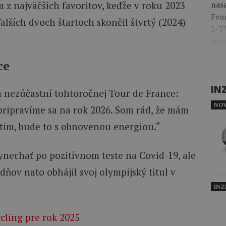
nasa
z najväčších favoritov, keďže v roku 2023
Fem
ďalších dvoch štartoch skončil štvrtý (2024)
L-T
skom
ce
IN
sa nezúčastní tohtoročnej Tour de France:
NOV
pripravíme sa na rok 2026. Som rád, že mám
átim, bude to s obnovenou energiou.“
ynechať po pozitívnom teste na Covid-19, ale
ždňov nato obhájil svoj olympijský titul v
INZ
ycling pre rok 2025