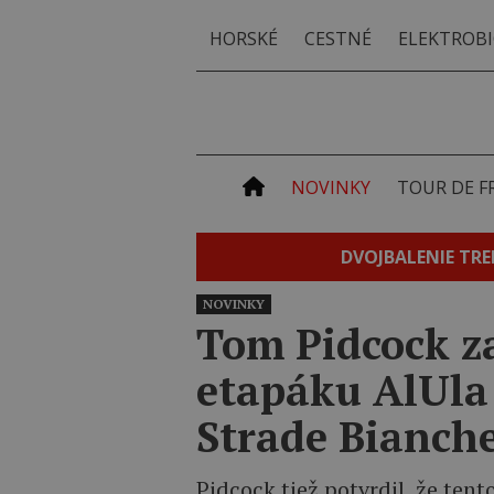
HORSKÉ
CESTNÉ
ELEKTROBI
NOVINKY
TOUR DE F
DVOJBALENIE TRE
NOVINKY
Tom Pidcock z
etapáku AlUla 
Strade Bianch
Pidcock tiež potvrdil, že ten