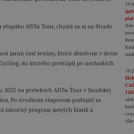
19:4
špr
pia
Nár
prem
Reus
Kas
ú jarnú časť sezóny, ktorú absolvuje v drese
nás
Cycling, do ktorého prestúpil po nezhodách
19:2
Ele
C:6
nu 2025 na pretekoch AlUla Tour v Saudskej
1250
ele
nuára. Po úvodnom etapovom podujatí sa
bat
ká náročný program jarných klasík a
cena
zľav