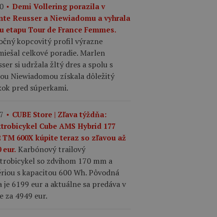
0
Demi Vollering porazila v
inte Reusser a Niewiadomu a vyhrala
tu etapu Tour de France Femmes.
očný kopcovitý profil výrazne
iešal celkové poradie. Marlen
ser si udržala žltý dres a spolu s
iou Niewiadomou získala dôležitý
kok pred súperkami.
7
CUBE Store | Zľava týždňa:
ktrobicykel Cube AMS Hybrid 177
2 TM 600X kúpite teraz so zľavou až
Karbónový trailový
 eur.
ktrobicykel so zdvihom 170 mm a
ériou s kapacitou 600 Wh. Pôvodná
 je 6199 eur a aktuálne sa predáva v
e za 4949 eur.