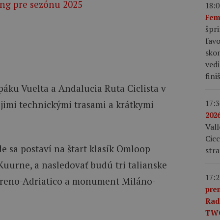
ing pre sezónu 2025
18:0
Fem
špri
favo
skon
vedi
fini
páku Vuelta a Andalucia Ruta Ciclista v
17:3
jimi technickými trasami a krátkymi
2026
Vall
Cicc
de sa postaví na štart klasík Omloop
str
uurne, a nasledovať budú tri talianske
17:2
irreno-Adriatico a monument Miláno-
pre
Rad
TW