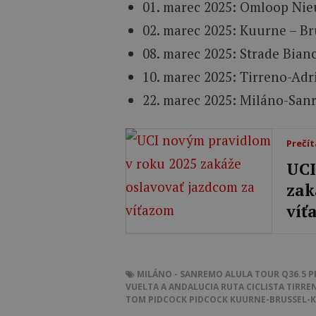
01. marec 2025: Omloop Nie
02. marec 2025: Kuurne – Br
08. marec 2025: Strade Bian
10. marec 2025: Tirreno-Adri
22. marec 2025: Miláno-San
Prečít
UCI
zak
víť
MILÁNO - SANREMO
ALULA TOUR
Q36.5 
VUELTA A ANDALUCIA RUTA CICLISTA
TIRRE
TOM PIDCOCK
PIDCOCK
KUURNE-BRUSSEL-