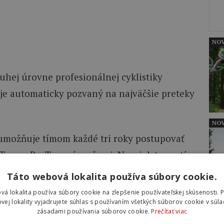
NOV
uhej úrovne profesionálnej cyklistiky
 je automaticky pozvaný na najväčšie preteky
NOV
možňuje tímom každé tri roky postupovať
 Tour a ProTeam úrovňami. Napriek tomu tím
ný na hlavné preteky vďaka Pidcockovmu
Táto webová lokalita používa súbory cookie.
u zázemiu.
vá lokalita používa súbory cookie na zlepšenie používateľskej skúsenosti. 
vej lokality vyjadrujete súhlas s používaním všetkých súborov cookie v súla
zásadami používania súborov cookie.
Prečítať viac
alendárom, musíme byť pozvaní na preteky,“