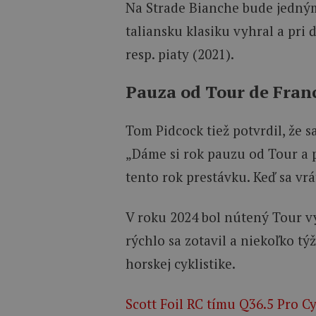
Na Strade Bianche bude jedným 
taliansku klasiku vyhral a pri 
resp. piaty (2021).
Pauza od Tour de Fran
Tom Pidcock tiež potvrdil, že 
„Dáme si rok pauzu od Tour a 
tento rok prestávku. Keď sa vr
V roku 2024 bol nútený Tour v
rýchlo sa zotavil a niekoľko tý
horskej cyklistike.
Scott Foil RC tímu Q36.5 Pro C