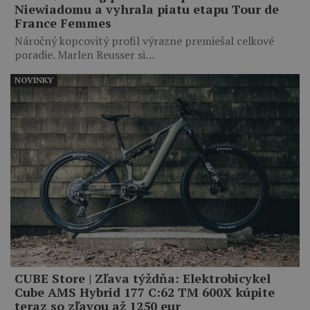
Niewiadomu a vyhrala piatu etapu Tour de
France Femmes
Náročný kopcovitý profil výrazne premiešal celkové
poradie. Marlen Reusser si…
NOVINKY
CUBE Store | Zľava týždňa: Elektrobicykel
Cube AMS Hybrid 177 C:62 TM 600X kúpite
teraz so zľavou až 1250 eur