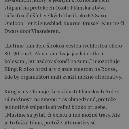
stúpaní na pretekoch Okolo Flámska a býva
súčasťou ďalších veľkých klasík ako E3 Saxo,
Omloop Het Nieuwsblad, Kuurne-Brussel-Kuurne či
Dwars door Vlaanderen.
„Letíme tam dole širokou cestou rýchlosťou okolo
80–90 km/h. Ak sa tam dvaja jazdci dotknú
kolesami, 30 jazdcov skončí na zemi,“ upozorňuje
Küng. Riziko hrozí aj v zjazde smerom na Ronse,
kde by organizátori mali zvážiť možné alternatívy.
Küng si uvedomuje, že v oblasti Flámskych Arden
sú možnosti na zmenu trás obmedzené, pretože
jednotlivé stúpania sú veľmi blízko pri sebe.
„Musíme sa pýtať, či existujú iné možné trasy. Ale
je to ťažká téma, pretože alternatívy sú