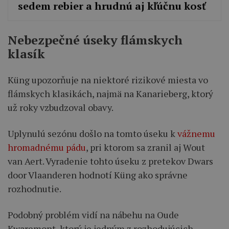
sedem rebier a hrudnú aj kľúčnu kosť
Nebezpečné úseky flámskych
klasík
Küng upozorňuje na niektoré rizikové miesta vo
flámskych klasikách, najmä na Kanarieberg, ktorý
už roky vzbudzoval obavy.
Uplynulú sezónu došlo na tomto úseku k
vážnemu
hromadnému pádu
, pri ktorom sa zranil aj Wout
van Aert. Vyradenie tohto úseku z pretekov Dwars
door Vlaanderen hodnotí Küng ako správne
rozhodnutie.
Podobný problém vidí na nábehu na Oude
Kwaremont, ktorý je jedným z rozhodujúcich