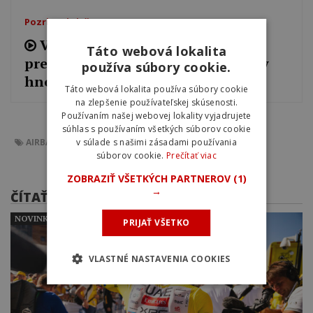
Pozrite si tiež
Video: Belgický cyklista počas
Táto webová lokalita
pretekov spadol do obrovskej kopy
používa súbory cookie.
hnoja
Táto webová lokalita používa súbory cookie
na zlepšenie používateľskej skúsenosti.
Používaním našej webovej lokality vyjadrujete
súhlas s používaním všetkých súborov cookie
AIRBAG
BEZPEČNOSŤ
UCI
STEFAN KÜNG
CYKLISTIKA
v súlade s našimi zásadami používania
súborov cookie.
Prečítať viac
ZOBRAZIŤ VŠETKÝCH PARTNEROV
(1)
→
ČÍTAŤ ĎALEJ
NOVINKY
PRIJAŤ VŠETKO
VLASTNÉ NASTAVENIA COOKIES