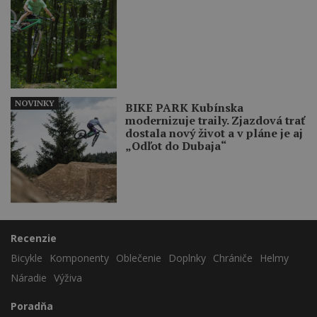
NOVINKY
BIKE PARK Kubínska
modernizuje traily. Zjazdová trať
dostala nový život a v pláne je aj
„Odľot do Dubaja“
Recenzie
Bicykle
Komponenty
Oblečenie
Doplnky
Chrániče
Helmy
Náradie
Výživa
Poradňa