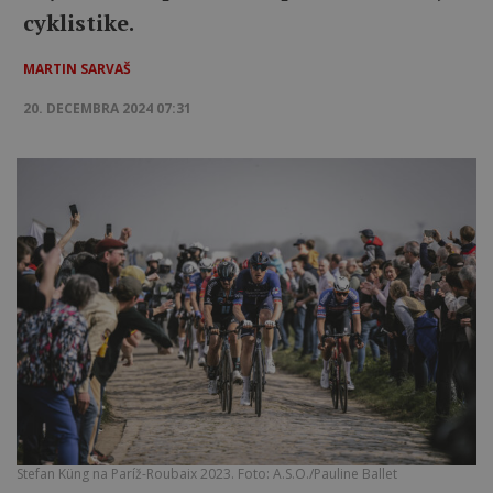
cyklistike.
MARTIN SARVAŠ
20. DECEMBRA 2024 07:31
Stefan Küng na Paríž-Roubaix 2023. Foto: A.S.O./Pauline Ballet