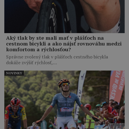
Aký tlak by ste mali mať v plášťoch na
cestnom bicykli a ako nájsť rovnováhu medzi
komfortom a rýchlosťou?
Správne zvolený tlak v plášťoch cestného bicykla
dokáže zvýšiť rýchlosť,…
NOVINKY