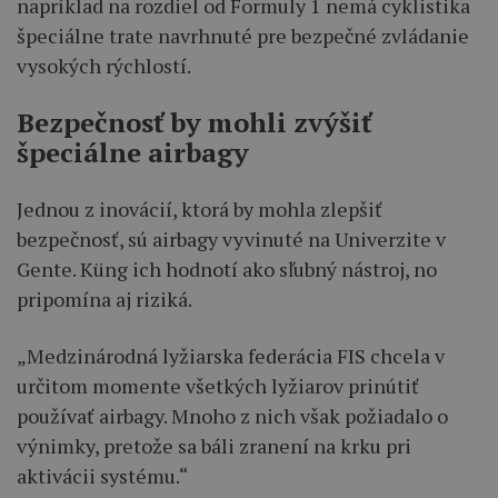
napríklad na rozdiel od Formuly 1 nemá cyklistika
špeciálne trate navrhnuté pre bezpečné zvládanie
vysokých rýchlostí.
Bezpečnosť by mohli zvýšiť
špeciálne airbagy
Jednou z inovácií, ktorá by mohla zlepšiť
bezpečnosť, sú airbagy vyvinuté na Univerzite v
Gente. Küng ich hodnotí ako sľubný nástroj, no
pripomína aj riziká.
„Medzinárodná lyžiarska federácia FIS chcela v
určitom momente všetkých lyžiarov prinútiť
používať airbagy. Mnoho z nich však požiadalo o
výnimky, pretože sa báli zranení na krku pri
aktivácii systému.“