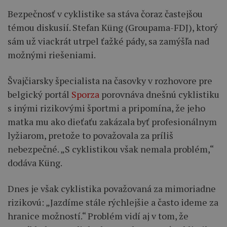
Bezpečnosť v cyklistike sa stáva čoraz častejšou
témou diskusií. Stefan Küng (Groupama-FDJ), ktorý
sám už viackrát utrpel ťažké pády, sa zamýšľa nad
možnými riešeniami.
Švajčiarsky špecialista na časovky v rozhovore pre
belgický portál
Sporza
porovnáva dnešnú cyklistiku
s inými rizikovými športmi a pripomína, že jeho
matka mu ako dieťaťu zakázala byť profesionálnym
lyžiarom, pretože to považovala za príliš
nebezpečné. „S cyklistikou však nemala problém,“
dodáva Küng.
Dnes je však cyklistika považovaná za mimoriadne
rizikovú: „Jazdíme stále rýchlejšie a často ideme za
hranice možností.“ Problém vidí aj v tom, že