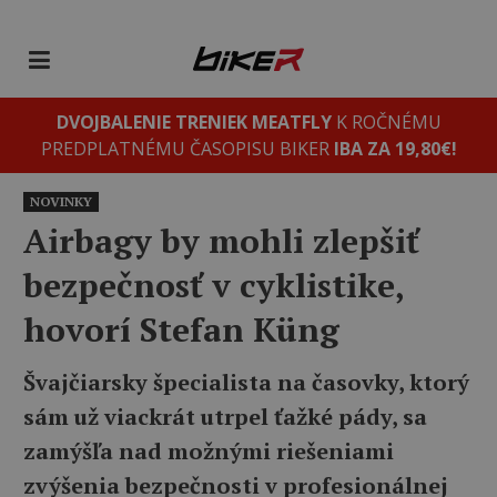
DVOJBALENIE TRENIEK MEATFLY
K ROČNÉMU
PREDPLATNÉMU ČASOPISU BIKER
IBA ZA 19,80€!
NOVINKY
Airbagy by mohli zlepšiť
bezpečnosť v cyklistike,
hovorí Stefan Küng
Švajčiarsky špecialista na časovky, ktorý
sám už viackrát utrpel ťažké pády, sa
zamýšľa nad možnými riešeniami
zvýšenia bezpečnosti v profesionálnej