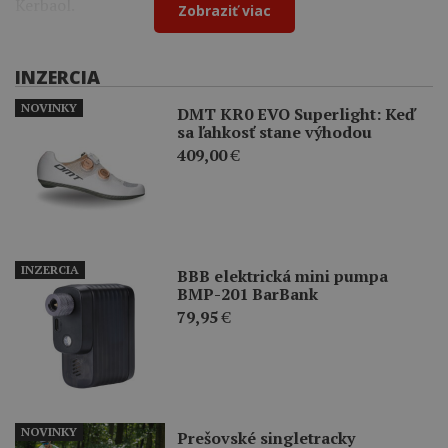
Kerbaol.
Zobraziť viac
INZERCIA
NOVINKY
DMT KR0 EVO Superlight: Keď
sa ľahkosť stane výhodou
409,00
€
INZERCIA
BBB elektrická mini pumpa
BMP-201 BarBank
79,95
€
NOVINKY
Prešovské singletracky