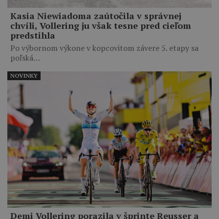
Kasia Niewiadoma zaútočila v správnej
chvíli, Vollering ju však tesne pred cieľom
predstihla
Po výbornom výkone v kopcovitom závere 5. etapy sa
poľská…
NOVINKY
Demi Vollering porazila v šprinte Reusser a