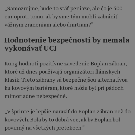
„Samozrejme, bude to stáť peniaze, ale čo je 500
eur oproti tomu, ak by sme tým mohli zabrániť
vážnym zraneniam alebo úmrtiam?“
Hodnotenie bezpečnosti by nemala
vykonávať UCI
Küng hodnotí pozitívne zavedenie Boplan zábran,
ktoré už dnes používajú organizátori flámskych
klasík. Tieto zábrany sú bezpečnejšou alternatívou
ku kovovým bariéram, ktoré môžu byť pri pádoch
mimoriadne nebezpečné.
„V šprinte je lepšie naraziť do Boplan zábran než do
kovových. Bola by to dobrá vec, ak by Boplan bol
povinný na všetkých pretekoch.“