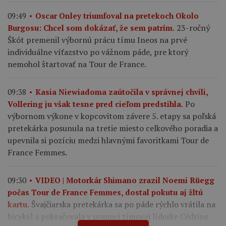
09:49
Oscar Onley triumfoval na pretekoch Okolo
23-ročný
Burgosu: Chcel som dokázať, že sem patrím.
Škót premenil výbornú prácu tímu Ineos na prvé
individuálne víťazstvo po vážnom páde, pre ktorý
nemohol štartovať na Tour de France.
09:38
Kasia Niewiadoma zaútočila v správnej chvíli,
Po
Vollering ju však tesne pred cieľom predstihla.
výbornom výkone v kopcovitom závere 5. etapy sa poľská
pretekárka posunula na tretie miesto celkového poradia a
upevnila si pozíciu medzi hlavnými favoritkami Tour de
France Femmes.
09:30
VIDEO | Motorkár Shimano zrazil Noemi Rüegg
počas Tour de France Femmes, dostal pokutu aj žltú
Švajčiarska pretekárka sa po páde rýchlo vrátila na
kartu.
bicykel a pokračovala v pomoci tímovej líderke Cédrine