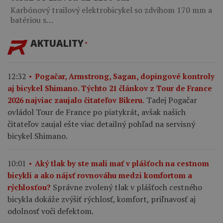
Karbónový trailový elektrobicykel so zdvihom 170 mm a
batériou s…
AKTUALITY
12:32
Pogačar, Armstrong, Sagan, dopingové kontroly
aj bicykel Shimano. Týchto 21 článkov z Tour de France
Tadej Pogačar
2026 najviac zaujalo čitateľov Bikeru.
ovládol Tour de France po piatykrát, avšak našich
čitateľov zaujal ešte viac detailný pohľad na servisný
bicykel Shimano.
10:01
Aký tlak by ste mali mať v plášťoch na cestnom
bicykli a ako nájsť rovnováhu medzi komfortom a
Správne zvolený tlak v plášťoch cestného
rýchlosťou?
bicykla dokáže zvýšiť rýchlosť, komfort, priľnavosť aj
odolnosť voči defektom.