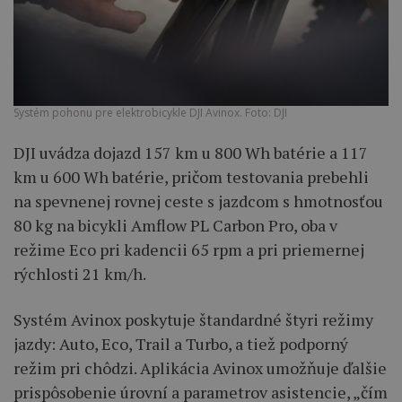
Systém pohonu pre elektrobicykle DJI Avinox. Foto: DJI
DJI uvádza dojazd 157 km u 800 Wh batérie a 117
km u 600 Wh batérie, pričom testovania prebehli
na spevnenej rovnej ceste s jazdcom s hmotnosťou
80 kg na bicykli Amflow PL Carbon Pro, oba v
režime Eco pri kadencii 65 rpm a pri priemernej
rýchlosti 21 km/h.
Systém Avinox poskytuje štandardné štyri režimy
jazdy: Auto, Eco, Trail a Turbo, a tiež podporný
režim pri chôdzi. Aplikácia Avinox umožňuje ďalšie
prispôsobenie úrovní a parametrov asistencie, „čím