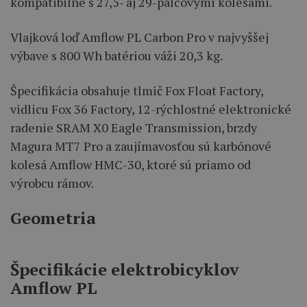
kompatibilné s 27,5- aj 29-palcovými kolesami.
Vlajková loď Amflow PL Carbon Pro v najvyššej
výbave s 800 Wh batériou váži 20,3 kg.
Špecifikácia obsahuje tlmič Fox Float Factory,
vidlicu Fox 36 Factory, 12-rýchlostné elektronické
radenie SRAM X0 Eagle Transmission, brzdy
Magura MT7 Pro a zaujímavosťou sú karbónové
kolesá Amflow HMC-30, ktoré sú priamo od
výrobcu rámov.
Geometria
Špecifikácie elektrobicyklov
Amflow PL