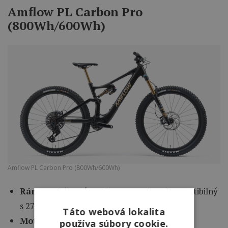
Amflow PL Carbon Pro
(800Wh/600Wh)
Amflow PL Carbon Pro (800Wh/600Wh)
Rám:
Karbónový Amflow PL Carbon, kompatibilný
s 27,5″ aj 29″ kolesami
Táto webová lokalita
Motor:
Avinox M1 Drive Unit; 105 Nm
používa súbory cookie.