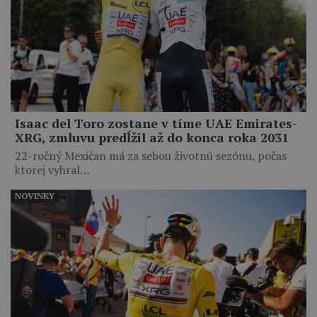
Isaac del Toro zostane v tíme UAE Emirates-
XRG, zmluvu predĺžil až do konca roka 2031
22-ročný Mexičan má za sebou životnú sezónu, počas
ktorej vyhral…
NOVINKY