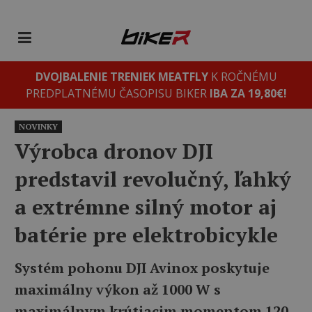
DVOJBALENIE TRENIEK MEATFLY
K ROČNÉMU
PREDPLATNÉMU ČASOPISU BIKER
IBA ZA 19,80€!
NOVINKY
Výrobca dronov DJI
predstavil revolučný, ľahký
a extrémne silný motor aj
batérie pre elektrobicykle
Systém pohonu DJI Avinox poskytuje
maximálny výkon až 1000 W s
maximálnym krútiacim momentom 120