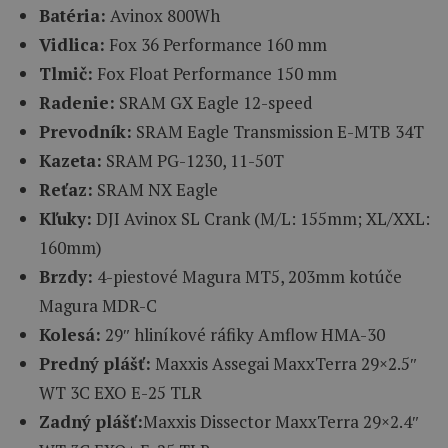
Batéria:
Avinox 800Wh
Vidlica:
Fox 36 Performance 160 mm
Tlmič:
Fox Float Performance 150 mm
Radenie:
SRAM GX Eagle 12-speed
Prevodník:
SRAM Eagle Transmission E-MTB 34T
Kazeta:
SRAM PG-1230, 11-50T
Reťaz:
SRAM NX Eagle
Kľuky:
DJI Avinox SL Crank (M/L: 155mm; XL/XXL:
160mm)
Brzdy:
4-piestové Magura MT5, 203mm kotúče
Magura MDR-C
Kolesá:
29″ hliníkové ráfiky Amflow HMA-30
Predný plášť:
Maxxis Assegai MaxxTerra 29×2.5″
WT 3C EXO E-25 TLR
Zadný plášť:
Maxxis Dissector MaxxTerra 29×2.4″