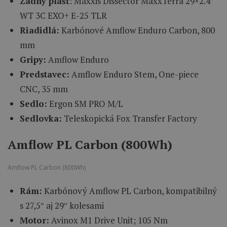
Zadný plášť
: Maxxis Dissector MaxxTerra 29×2.4″
WT 3C EXO+ E-25 TLR
Riadidlá:
Karbónové Amflow Enduro Carbon, 800
mm
Gripy:
Amflow Enduro
Predstavec:
Amflow Enduro Stem, One-piece
CNC, 35 mm
Sedlo:
Ergon SM PRO M/L
Sedlovka:
Teleskopická Fox Transfer Factory
Amflow PL Carbon (800Wh)
Amflow PL Carbon (800Wh)
Rám:
Karbónový Amflow PL Carbon, kompatibilný
s 27,5″ aj 29″ kolesami
Motor:
Avinox M1 Drive Unit; 105 Nm