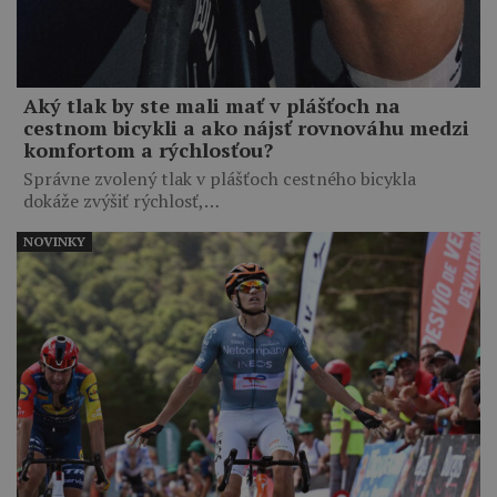
Aký tlak by ste mali mať v plášťoch na
cestnom bicykli a ako nájsť rovnováhu medzi
komfortom a rýchlosťou?
Správne zvolený tlak v plášťoch cestného bicykla
dokáže zvýšiť rýchlosť,…
NOVINKY