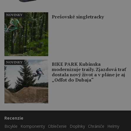
NOVINKY
Prešovské singletracky
NOVINKY
BIKE PARK Kubínska
modernizuje traily. Zjazdová trať
dostala nový život a v pláne je aj
„Odľot do Dubaja“
Recenzie
Bicykle
Komponenty
Oblečenie
Doplnky
Chrániče
Helmy