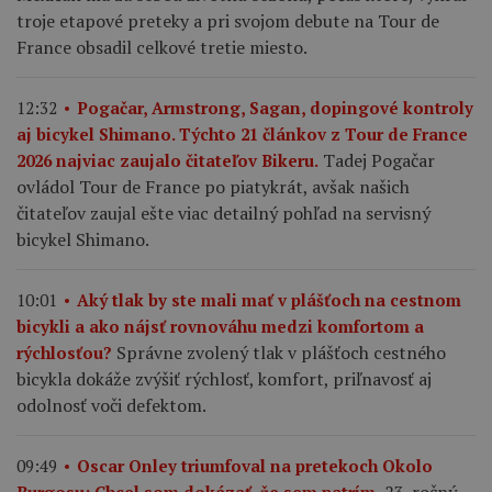
troje etapové preteky a pri svojom debute na Tour de
France obsadil celkové tretie miesto.
12:32
Pogačar, Armstrong, Sagan, dopingové kontroly
aj bicykel Shimano. Týchto 21 článkov z Tour de France
Tadej Pogačar
2026 najviac zaujalo čitateľov Bikeru.
ovládol Tour de France po piatykrát, avšak našich
čitateľov zaujal ešte viac detailný pohľad na servisný
bicykel Shimano.
10:01
Aký tlak by ste mali mať v plášťoch na cestnom
bicykli a ako nájsť rovnováhu medzi komfortom a
Správne zvolený tlak v plášťoch cestného
rýchlosťou?
bicykla dokáže zvýšiť rýchlosť, komfort, priľnavosť aj
odolnosť voči defektom.
09:49
Oscar Onley triumfoval na pretekoch Okolo