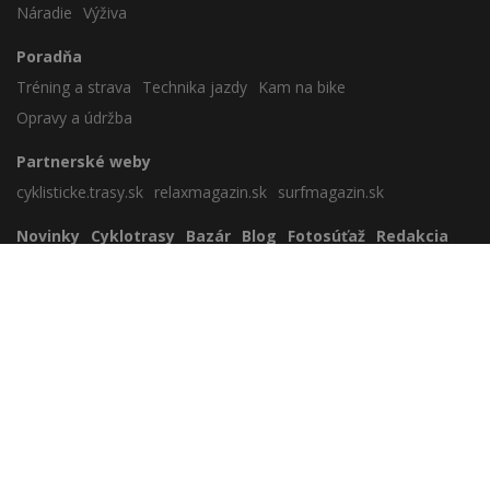
Náradie
Výživa
Poradňa
Tréning a strava
Technika jazdy
Kam na bike
Opravy a údržba
Partnerské weby
cyklisticke.trasy.sk
relaxmagazin.sk
surfmagazin.sk
Novinky
Cyklotrasy
Bazár
Blog
Fotosúťaž
Redakcia
Zavrieť reklamu
Nezaradené
Cookies
Sportmedia s.r.o.
Lamačská cesta 45, 841 03 Bratislava
sportmedia@sportmedia.sk
+421 903 805 059
www.biker.sk
Copyright © 2026 Sportmedia s.r.o.