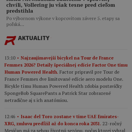
chvíli, Vollering ju však tesne pred cieľom
predstihla
Po výbornom výkone v kopcovitom závere 5. etapy sa
poľská…
AKTUALITY
13:10
Najzaujímavejší bicykel na Tour de France
Femmes 2026? Detaily špeciálnej edície Factor One tímu
Factor pripravil pre Tour de
Human Powered Health.
France Femmes dve limitované edície aero modelu One.
Bicykle tímu Human Powered Health zdobia postavičky
SpongeBob SquarePants a Patrick Star zobrazené
netradične aj s ich anatómiou.
12:46
Isaac del Toro zostane v tíme UAE Emirates-
22-ročný
XRG, zmluvu predĺžil až do konca roka 2031.
Mexičan má za sebou životnú sezónu, počas ktorej vyhral