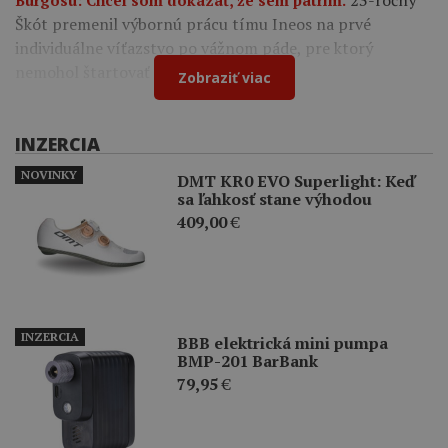
23-ročný
Burgosu: Chcel som dokázať, že sem patrím.
Škót premenil výbornú prácu tímu Ineos na prvé
individuálne víťazstvo po vážnom páde, pre ktorý
nemohol štartovať na Tour de France.
Zobraziť viac
INZERCIA
NOVINKY
DMT KR0 EVO Superlight: Keď
sa ľahkosť stane výhodou
409,00
€
INZERCIA
BBB elektrická mini pumpa
BMP-201 BarBank
79,95
€