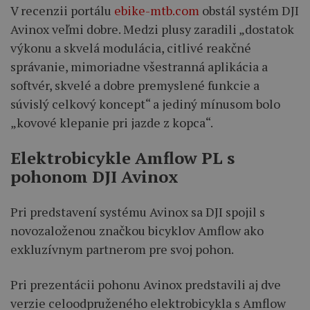
V recenzii portálu
ebike-mtb.com
obstál systém DJI
Avinox veľmi dobre. Medzi plusy zaradili „dostatok
výkonu a skvelá modulácia, citlivé reakčné
správanie, mimoriadne všestranná aplikácia a
softvér, skvelé a dobre premyslené funkcie a
súvislý celkový koncept“ a jediný mínusom bolo
„kovové klepanie pri jazde z kopca“.
Elektrobicykle Amflow PL s
pohonom DJI Avinox
Pri predstavení systému Avinox sa DJI spojil s
novozaloženou značkou bicyklov Amflow ako
exkluzívnym partnerom pre svoj pohon.
Pri prezentácii pohonu Avinox predstavili aj dve
verzie celoodpruženého elektrobicykla s Amflow