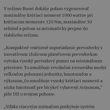
V režime Boost dokáže pohon vygenerovať
maximálny krútiaci moment 1000 wattov pri
krútiacom momente 120 Nm, maximálne 30
sekúnd a potom sa automaticky prepne do
slabšieho režimu.
„Kompaktné vnútorné usporiadanie prevodovky s
inovatívnou zloženou planétovou prevodovkou
vytvára vysoký prevodový pomer na minimálnom
priestore. To umožňuje revolučnú rovnováhu medzi
veľkosťou pohonnej jednotky, hmotnosťou a
výkonom, čo umožňuje vysoký krútiaci moment a
nízku hmotnosť pre bicykel vybavený Avinoxom,“
píše DJI o svojom pohone.
„Vďaka viacerým snímačom poskytuje systém