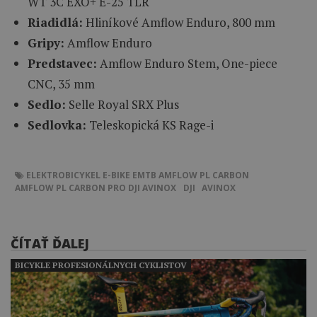
WT 3C EXO+ E-25 TLR
Riadidlá:
Hliníkové Amflow Enduro, 800 mm
Gripy:
Amflow Enduro
Predstavec:
Amflow Enduro Stem, One-piece
CNC, 35 mm
Sedlo:
Selle Royal SRX Plus
Sedlovka:
Teleskopická KS Rage-i
ELEKTROBICYKEL
E-BIKE
EMTB
AMFLOW PL CARBON
AMFLOW PL CARBON PRO
DJI AVINOX
DJI
AVINOX
ČÍTAŤ ĎALEJ
BICYKLE PROFESIONÁLNYCH CYKLISTOV