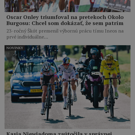
Oscar Onley triumfoval na pretekoch Okolo
Burgosu: Chcel som dokázať, že sem patrím
23-ročný Škót premenil výbornú prácu tímu Ineos na
prvé individuálne…
NOVINKY
Kasia Niewiadoma zaútočila v správnej