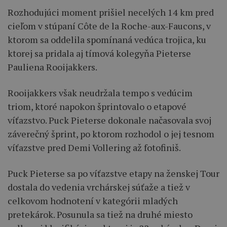
Rozhodujúci moment prišiel necelých 14 km pred
cieľom v stúpaní Côte de la Roche-aux-Faucons, v
ktorom sa oddelila spomínaná vedúca trojica, ku
ktorej sa pridala aj tímová kolegyňa Pieterse
Pauliena Rooijakkers.
Rooijakkers však neudržala tempo s vedúcim
triom, ktoré napokon šprintovalo o etapové
víťazstvo. Puck Pieterse dokonale načasovala svoj
záverečný šprint, po ktorom rozhodol o jej tesnom
víťazstve pred Demi Vollering až fotofiniš.
Puck Pieterse sa po víťazstve etapy na ženskej Tour
dostala do vedenia vrchárskej súťaže a tiež v
celkovom hodnotení v kategórii mladých
pretekárok. Posunula sa tiež na druhé miesto