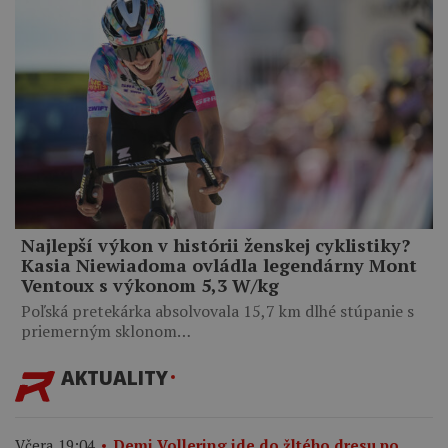
Najlepší výkon v histórii ženskej cyklistiky?
Kasia Niewiadoma ovládla legendárny Mont
Ventoux s výkonom 5,3 W/kg
Poľská pretekárka absolvovala 15,7 km dlhé stúpanie s
priemerným sklonom…
AKTUALITY
Včera 19:04
Demi Vollering ide do žltého dresu po