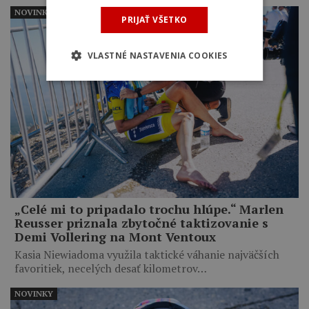
NOVINKY
PRIJAŤ VŠETKO
VLASTNÉ NASTAVENIA COOKIES
„Celé mi to pripadalo trochu hlúpe.“ Marlen
Reusser priznala zbytočné taktizovanie s
Demi Vollering na Mont Ventoux
Kasia Niewiadoma využila taktické váhanie najväčších
favoritiek, necelých desať kilometrov…
NOVINKY