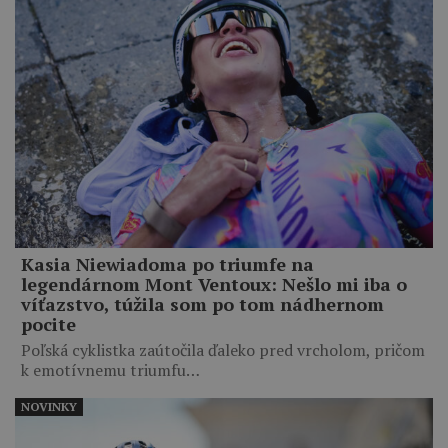
Kasia Niewiadoma po triumfe na
legendárnom Mont Ventoux: Nešlo mi iba o
víťazstvo, túžila som po tom nádhernom
pocite
Poľská cyklistka zaútočila ďaleko pred vrcholom, pričom
k emotívnemu triumfu…
NOVINKY