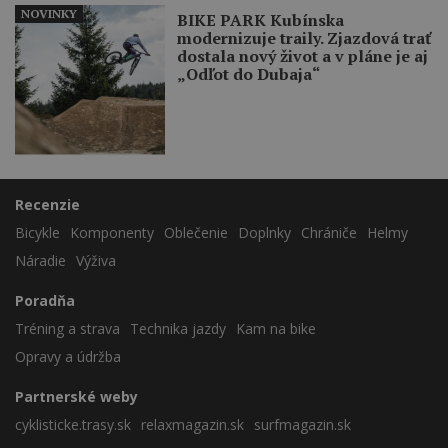
NOVINKY
BIKE PARK Kubínska
modernizuje traily. Zjazdová trať
dostala nový život a v pláne je aj
„Odľot do Dubaja“
Recenzie
Bicykle
Komponenty
Oblečenie
Doplnky
Chrániče
Helmy
Náradie
Výživa
Poradňa
Tréning a strava
Technika jazdy
Kam na bike
Opravy a údržba
Partnerské weby
cyklisticke.trasy.sk
relaxmagazin.sk
surfmagazin.sk