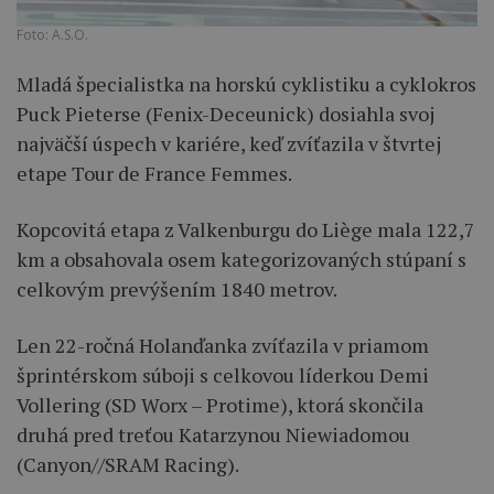
Foto: A.S.O.
Mladá špecialistka na horskú cyklistiku a cyklokros
Puck Pieterse (Fenix-Deceunick) dosiahla svoj
najväčší úspech v kariére, keď zvíťazila v štvrtej
etape Tour de France Femmes.
Kopcovitá etapa z
Valkenburg
u do
Liège mala
122,7
km a obsahovala osem kategorizovaných stúpaní s
celkovým prevýšením 1840 metrov.
Len 22-ročná Holanďanka zvíťazila v priamom
šprintérskom súboji s celkovou líderkou Demi
Vollering (SD Worx – Protime), ktorá skončila
druhá pred treťou Katarzynou Niewiadomou
(Canyon//SRAM Racing).