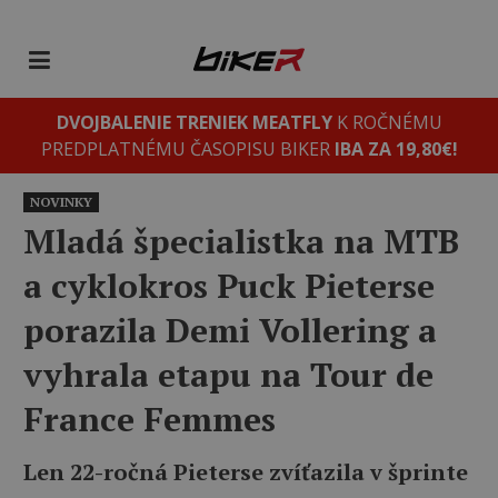
DVOJBALENIE TRENIEK MEATFLY
K ROČNÉMU
PREDPLATNÉMU ČASOPISU BIKER
IBA ZA 19,80€!
NOVINKY
Mladá špecialistka na MTB
a cyklokros Puck Pieterse
porazila Demi Vollering a
vyhrala etapu na Tour de
France Femmes
Len 22-ročná Pieterse zvíťazila v šprinte