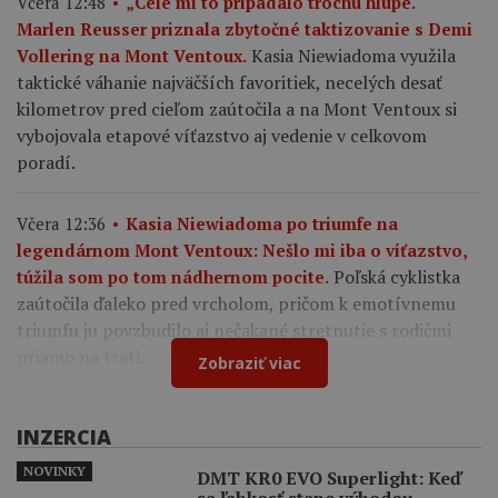
Včera 12:48
„Celé mi to pripadalo trochu hlúpe.“
Marlen Reusser priznala zbytočné taktizovanie s Demi
Kasia Niewiadoma využila
Vollering na Mont Ventoux.
taktické váhanie najväčších favoritiek, necelých desať
kilometrov pred cieľom zaútočila a na Mont Ventoux si
vybojovala etapové víťazstvo aj vedenie v celkovom
poradí.
Včera 12:36
Kasia Niewiadoma po triumfe na
legendárnom Mont Ventoux: Nešlo mi iba o víťazstvo,
Poľská cyklistka
túžila som po tom nádhernom pocite.
zaútočila ďaleko pred vrcholom, pričom k emotívnemu
triumfu ju povzbudilo aj nečakané stretnutie s rodičmi
priamo na trati.
Zobraziť viac
INZERCIA
NOVINKY
DMT KR0 EVO Superlight: Keď
sa ľahkosť stane výhodou