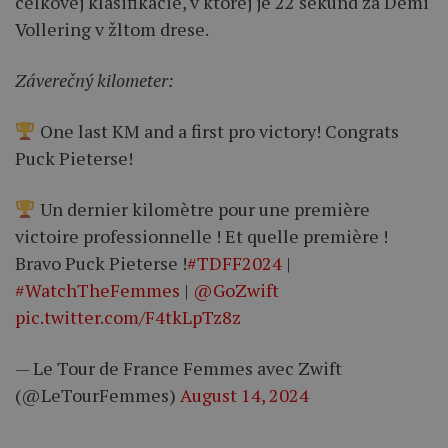
celkovej klasifikácie, v ktorej je 22 sekúnd za Demi
Vollering v žltom drese.
Záverečný kilometer:
One last KM and a first pro victory! Congrats
Puck Pieterse!
Un dernier kilomètre pour une première
victoire professionnelle ! Et quelle première !
Bravo Puck Pieterse !
#TDFF2024
|
#WatchTheFemmes
|
@GoZwift
pic.twitter.com/F4tkLpTz8z
— Le Tour de France Femmes avec Zwift
(@LeTourFemmes)
August 14, 2024