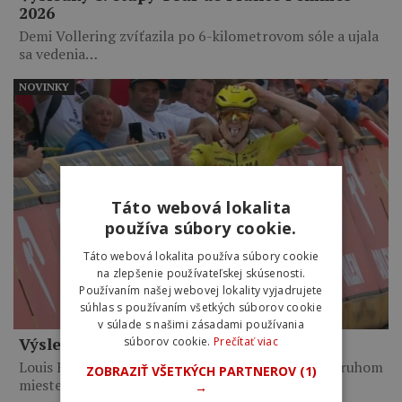
2026
Demi Vollering zvíťazila po 6-kilometrovom sóle a ujala
sa vedenia…
NOVINKY
Táto webová lokalita
používa súbory cookie.
Táto webová lokalita používa súbory cookie
na zlepšenie používateľskej skúsenosti.
Používaním našej webovej lokality vyjadrujete
súhlas s používaním všetkých súborov cookie
v súlade s našimi zásadami používania
Výsledky 6. etapy Okolo Poľska 2026
súborov cookie.
Prečítať viac
Louis Barré vyhral po 14-kilometrovom sóle. Na druhom
ZOBRAZIŤ VŠETKÝCH PARTNEROV
(1)
mieste skončil…
→