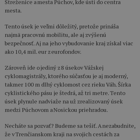
Streženice a mesta Púchov, kde ústi do centra
mesta.
Tento úsek je veľmi dôležitý, pretože prináša
najmä pracovnú mobilitu, ale aj zvýšenú
bezpečnosť. Aj na jeho vybudovanie kraj získal viac
ako 10,4 mil. eur z eurofondov.
Zároveň ide o jediný z 8 úsekov Vážskej
cyklomagistrály, ktorého súčasťou je aj moderný,
takmer 100 m dlhý cyklomost cez rieku Váh. Šírka
cyklistického pásu je štedrá, až tri metre. Tento
úsek plynule nadviaže na už zrealizovaný úsek
medzi Púchovom a Nosickou priehradou.
Necháte sa pozvať? Budeme sa tešiť. A nezabudnite,
že v Trenčianskom kraji na svojich cestách za