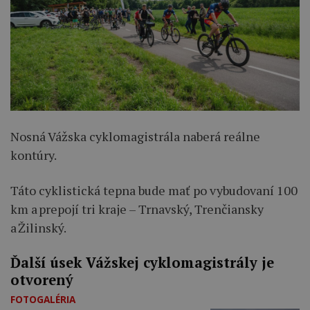
Nosná Vážska cyklomagistrála naberá reálne
kontúry.
Táto cyklistická tepna bude mať po vybudovaní 100
km a prepojí tri kraje – Trnavský, Trenčiansky
a Žilinský.
Ďalší úsek Vážskej cyklomagistrály je
otvorený
FOTOGALÉRIA