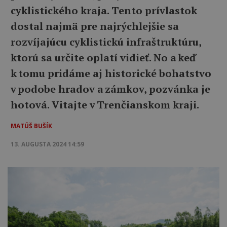
cyklistického kraja. Tento prívlastok
dostal najmä pre najrýchlejšie sa
rozvíjajúcu cyklistickú infraštruktúru,
ktorú sa určite oplatí vidieť. No a keď
k tomu pridáme aj historické bohatstvo
v podobe hradov a zámkov, pozvánka je
hotová. Vitajte v Trenčianskom kraji.
MATÚŠ BUŠÍK
13. AUGUSTA 2024 14:59