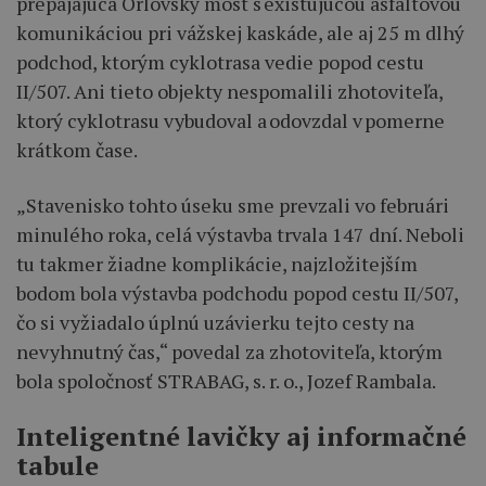
prepájajúca Orlovský most s existujúcou asfaltovou
komunikáciou pri vážskej kaskáde, ale aj 25 m dlhý
podchod, ktorým cyklotrasa vedie popod cestu
II/507. Ani tieto objekty nespomalili zhotoviteľa,
ktorý cyklotrasu vybudoval a odovzdal v pomerne
krátkom čase.
„Stavenisko tohto úseku sme prevzali vo februári
minulého roka, celá výstavba trvala 147 dní. Neboli
tu takmer žiadne komplikácie, najzložitejším
bodom bola výstavba podchodu popod cestu II/507,
čo si vyžiadalo úplnú uzávierku tejto cesty na
nevyhnutný čas,“ povedal za zhotoviteľa, ktorým
bola spoločnosť STRABAG, s. r. o., Jozef Rambala.
Inteligentné lavičky aj informačné
tabule