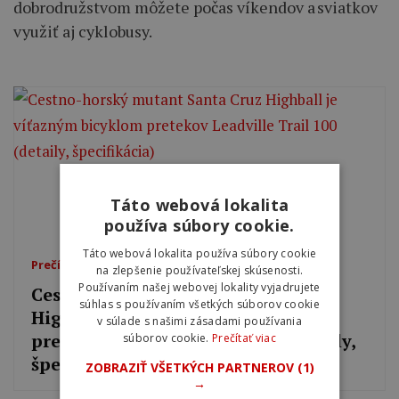
dobrodružstvom môžete počas víkendov a sviatkov
využiť aj cyklobusy.
Táto webová lokalita
používa súbory cookie.
Táto webová lokalita používa súbory cookie
Prečítajte si tiež
na zlepšenie používateľskej skúsenosti.
Používaním našej webovej lokality vyjadrujete
Cestno-horský mutant Santa Cruz
súhlas s používaním všetkých súborov cookie
Highball je víťazným bicyklom
v súlade s našimi zásadami používania
pretekov Leadville Trail 100 (detaily,
súborov cookie.
Prečítať viac
špecifikácia)
ZOBRAZIŤ VŠETKÝCH PARTNEROV
(1)
→