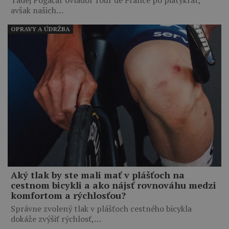
avšak našich…
OPRAVY A ÚDRŽBA
Aký tlak by ste mali mať v plášťoch na
cestnom bicykli a ako nájsť rovnováhu medzi
komfortom a rýchlosťou?
Správne zvolený tlak v plášťoch cestného bicykla
dokáže zvýšiť rýchlosť,…