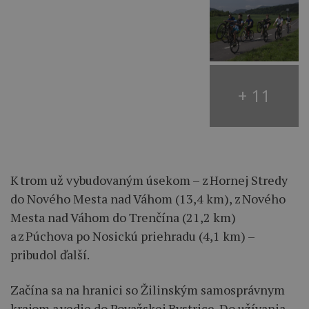
+ 11
K trom už vybudovaným úsekom – z Hornej Stredy
do Nového Mesta nad Váhom (13,4 km), z Nového
Mesta nad Váhom do Trenčína (21,2 km)
a z Púchova po Nosickú priehradu (4,1 km) –
pribudol ďalší.
Začína sa na hranici so Žilinským samosprávnym
krajom a vedie do Považskej Bystrice. Do užívania