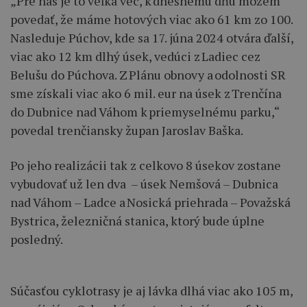
„Pre nás je to veľká vec, k dnešnému dňu môžem
povedať, že máme hotových viac ako 61 km zo 100.
Nasleduje Púchov, kde sa 17. júna 2024 otvára ďalší,
viac ako 12 km dlhý úsek, vedúci z Ladiec cez
Belušu do Púchova. Z Plánu obnovy a odolnosti SR
sme získali viac ako 6 mil. eur na úsek z Trenčína
do Dubnice nad Váhom k priemyselnému parku,“
povedal trenčiansky župan Jaroslav Baška.
Po jeho realizácii tak z celkovo 8 úsekov zostane
vybudovať už len dva – úsek Nemšová – Dubnica
nad Váhom – Ladce a Nosická priehrada – Považská
Bystrica, železničná stanica, ktorý bude úplne
posledný.
Súčasťou cyklotrasy je aj lávka dlhá viac ako 105 m,