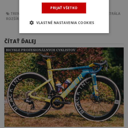
PRIJAŤ VŠETKO
TRENČIANSKY SAMOSPRÁVNY KRAJ
VÁŽSKA CYKLOMAGISTRÁLA
ROZŠÍRENIE CYKLOTRÁS
VLASTNÉ NASTAVENIA COOKIES
ČÍTAŤ ĎALEJ
BICYKLE PROFESIONÁLNYCH CYKLISTOV