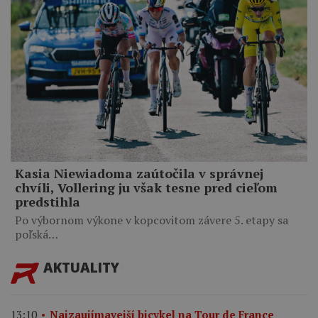
Kasia Niewiadoma zaútočila v správnej
chvíli, Vollering ju však tesne pred cieľom
predstihla
Po výbornom výkone v kopcovitom závere 5. etapy sa
poľská…
AKTUALITY
13:10
Najzaujímavejší bicykel na Tour de France