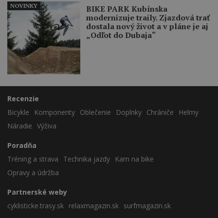
NOVINKY
BIKE PARK Kubínska
modernizuje traily. Zjazdová trať
dostala nový život a v pláne je aj
„Odľot do Dubaja“
Recenzie
Bicykle
Komponenty
Oblečenie
Doplnky
Chrániče
Helmy
Náradie
Výživa
Poradňa
Tréning a strava
Technika jazdy
Kam na bike
Opravy a údržba
Partnerské weby
cyklisticke.trasy.sk
relaxmagazin.sk
surfmagazin.sk