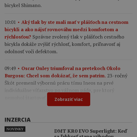
bicykel Shimano.
10:01
Aký tlak by ste mali mať v plášťoch na cestnom
bicykli a ako nájsť rovnováhu medzi komfortom a
Správne zvolený tlak v plášťoch cestného
rýchlosťou?
bicykla dokáže zvýšiť rýchlosť, komfort, priľnavosť aj
odolnosť voči defektom.
09:49
Oscar Onley triumfoval na pretekoch Okolo
23-ročný
Burgosu: Chcel som dokázať, že sem patrím.
Škót premenil výbornú prácu tímu Ineos na prvé
individuálne víťazstvo po vážnom páde, pre ktorý
nemohol štartovať na Tour de France.
Zobraziť viac
INZERCIA
NOVINKY
DMT KR0 EVO Superlight: Keď
sa ľahkosť stane výhodou