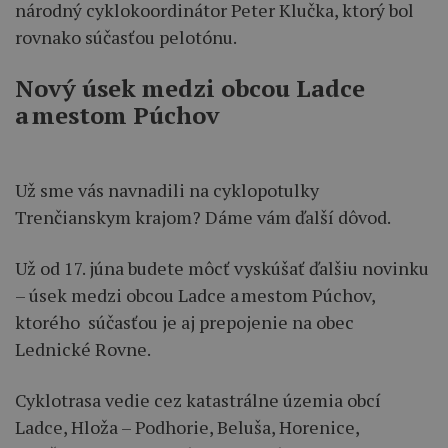
národný cyklokoordinátor Peter Klučka, ktorý bol
rovnako súčasťou pelotónu.
Nový úsek medzi obcou Ladce
a mestom Púchov
Už sme vás navnadili na cyklopotulky
Trenčianskym krajom? Dáme vám ďalší dôvod.
Už od 17. júna budete môcť vyskúšať ďalšiu novinku
– úsek medzi obcou Ladce a mestom Púchov,
ktorého súčasťou je aj prepojenie na obec
Lednické Rovne.
Cyklotrasa vedie cez katastrálne územia obcí
Ladce, Hloža – Podhorie, Beluša, Horenice,