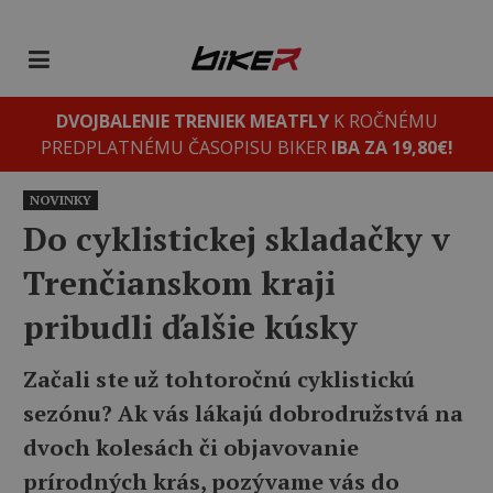
DVOJBALENIE TRENIEK MEATFLY
K ROČNÉMU
PREDPLATNÉMU ČASOPISU BIKER
IBA ZA 19,80€!
NOVINKY
Do cyklistickej skladačky v
Trenčianskom kraji
pribudli ďalšie kúsky
Začali ste už tohtoročnú cyklistickú
sezónu? Ak vás lákajú dobrodružstvá na
dvoch kolesách či objavovanie
prírodných krás, pozývame vás do