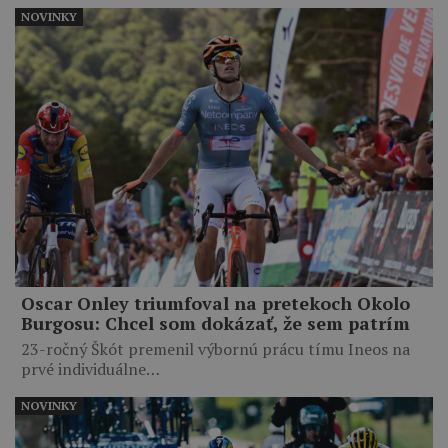
NOVINKY
Oscar Onley triumfoval na pretekoch Okolo
Burgosu: Chcel som dokázať, že sem patrím
23-ročný Škót premenil výbornú prácu tímu Ineos na
prvé individuálne…
NOVINKY