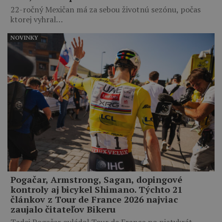
22-ročný Mexičan má za sebou životnú sezónu, počas
ktorej vyhral…
NOVINKY
Pogačar, Armstrong, Sagan, dopingové
kontroly aj bicykel Shimano. Týchto 21
článkov z Tour de France 2026 najviac
zaujalo čitateľov Bikeru
Tadej Pogačar ovládol Tour de France po piatykrát,