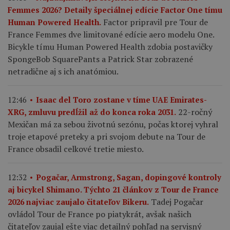
Femmes 2026? Detaily špeciálnej edície Factor One tímu
Factor pripravil pre Tour de
Human Powered Health.
France Femmes dve limitované edície aero modelu One.
Bicykle tímu Human Powered Health zdobia postavičky
SpongeBob SquarePants a Patrick Star zobrazené
netradične aj s ich anatómiou.
12:46
Isaac del Toro zostane v tíme UAE Emirates-
22-ročný
XRG, zmluvu predĺžil až do konca roka 2031.
Mexičan má za sebou životnú sezónu, počas ktorej vyhral
troje etapové preteky a pri svojom debute na Tour de
France obsadil celkové tretie miesto.
12:32
Pogačar, Armstrong, Sagan, dopingové kontroly
aj bicykel Shimano. Týchto 21 článkov z Tour de France
Tadej Pogačar
2026 najviac zaujalo čitateľov Bikeru.
ovládol Tour de France po piatykrát, avšak našich
čitateľov zaujal ešte viac detailný pohľad na servisný