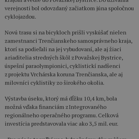
verejnosti bol odovzdaný začiatkom júna spoločnou
cyklojazdou.
Novú trasu si na bicykloch prišli vyskúšať nielen
zamestnanci Trenčianskeho samosprávneho kraja,
ktorí sa podieľali na jej vybudovaní, ale aj žiaci
a riaditelia stredných škôl z Považskej Bystrice,
úspešní paraolympionici, cyklistickí nadšenci
z projektu Vrchárska koruna Trenčianska, ale aj
milovníci cyklistiky zo širokého okolia.
Výstavba úseku, ktorý má dĺžku 10,4 km, bola
možná vďaka financiám z Integrovaného
regionálneho operačného programu. Celková
investícia predstavovala viac ako 3,5 mil. eur.