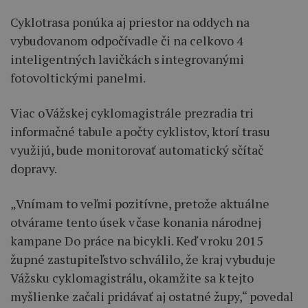
Cyklotrasa ponúka aj priestor na oddych na
vybudovanom odpočívadle či na celkovo 4
inteligentných lavičkách s integrovanými
fotovoltickými panelmi.
Viac o Vážskej cyklomagistrále prezradia tri
informačné tabule a počty cyklistov, ktorí trasu
využijú, bude monitorovať automatický sčítač
dopravy.
„Vnímam to veľmi pozitívne, pretože aktuálne
otvárame tento úsek v čase konania národnej
kampane Do práce na bicykli. Keď v roku 2015
župné zastupiteľstvo schválilo, že kraj vybuduje
Vážsku cyklomagistrálu, okamžite sa k tejto
myšlienke začali pridávať aj ostatné župy,“ povedal