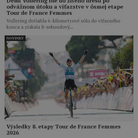
Demi Vollering ide do žltého dresu po
odvážnom útoku a víťazstve v ôsmej etape
Tour de France Femmes
Vollering dotiahla 6-kilometrové sólo do víťazného
konca a získala 8-sekundový…
NOVINKY
Výsledky 8. etapy Tour de France Femmes
2026