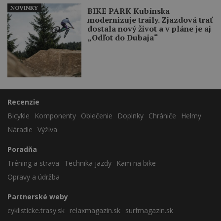
NOVINKY
BIKE PARK Kubínska
modernizuje traily. Zjazdová trať
dostala nový život a v pláne je aj
„Odľot do Dubaja“
Recenzie
Bicykle
Komponenty
Oblečenie
Doplnky
Chrániče
Helmy
Náradie
Výživa
Poradňa
Tréning a strava
Technika jazdy
Kam na bike
Opravy a údržba
Partnerské weby
cyklisticke.trasy.sk
relaxmagazin.sk
surfmagazin.sk