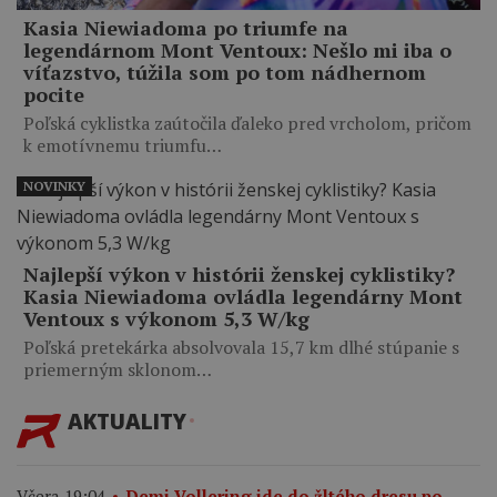
Kasia Niewiadoma po triumfe na
legendárnom Mont Ventoux: Nešlo mi iba o
víťazstvo, túžila som po tom nádhernom
pocite
Poľská cyklistka zaútočila ďaleko pred vrcholom, pričom
k emotívnemu triumfu…
NOVINKY
Najlepší výkon v histórii ženskej cyklistiky?
Kasia Niewiadoma ovládla legendárny Mont
Ventoux s výkonom 5,3 W/kg
Poľská pretekárka absolvovala 15,7 km dlhé stúpanie s
priemerným sklonom…
AKTUALITY
Včera 19:04
Demi Vollering ide do žltého dresu po