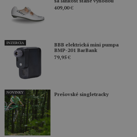
sa ľahkosť stane výhodou
409,00
€
INZERCIA
BBB elektrická mini pumpa
BMP-201 BarBank
79,95
€
NOVINKY
Prešovské singletracky