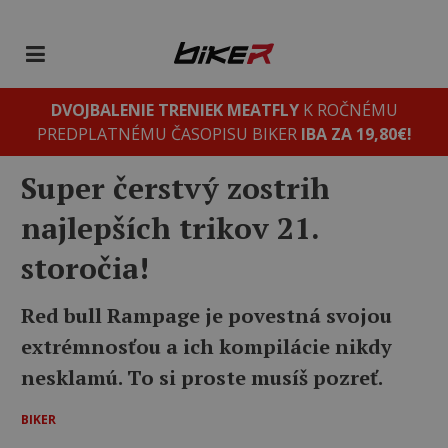
DVOJBALENIE TRENIEK MEATFLY
K ROČNÉMU
PREDPLATNÉMU ČASOPISU BIKER
IBA ZA 19,80€!
Super čerstvý zostrih
najlepších trikov 21.
storočia!
Red bull Rampage je povestná svojou
extrémnosťou a ich kompilácie nikdy
nesklamú. To si proste musíš pozreť.
BIKER