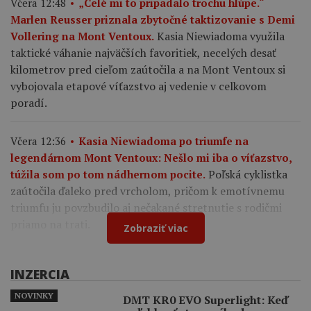
Včera 12:48
„Celé mi to pripadalo trochu hlúpe.“
Marlen Reusser priznala zbytočné taktizovanie s Demi
Kasia Niewiadoma využila
Vollering na Mont Ventoux.
taktické váhanie najväčších favoritiek, necelých desať
kilometrov pred cieľom zaútočila a na Mont Ventoux si
vybojovala etapové víťazstvo aj vedenie v celkovom
poradí.
Včera 12:36
Kasia Niewiadoma po triumfe na
legendárnom Mont Ventoux: Nešlo mi iba o víťazstvo,
Poľská cyklistka
túžila som po tom nádhernom pocite.
zaútočila ďaleko pred vrcholom, pričom k emotívnemu
triumfu ju povzbudilo aj nečakané stretnutie s rodičmi
priamo na trati.
Zobraziť viac
INZERCIA
NOVINKY
DMT KR0 EVO Superlight: Keď