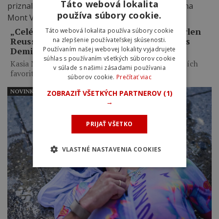
Táto webová lokalita
používa súbory cookie.
„Celé mi to pripadalo trochu hlúpe.“ Marlen
Táto webová lokalita používa súbory cookie
Reusser priznala zbytočné taktizovanie s
na zlepšenie používateľskej skúsenosti.
Používaním našej webovej lokality vyjadrujete
Demi Vollering na Mont Ventoux
súhlas s používaním všetkých súborov cookie
Kasia Niewiadoma využila taktické váhanie najväčších
v súlade s našimi zásadami používania
favoritiek, necelých desať kilometrov…
súborov cookie.
Prečítať viac
NOVINKY
ZOBRAZIŤ VŠETKÝCH PARTNEROV
(1)
→
PRIJAŤ VŠETKO
VLASTNÉ NASTAVENIA COOKIES