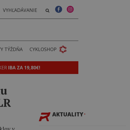
VY TÝŽDŇA
CYKLOSHOP
KER
IBA ZA 19,80€!
ku
SLR
AKTUALITY
klov v