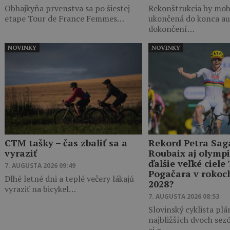
Obhajkyňa prvenstva sa po šiestej
Rekonštrukcia by moh
etape Tour de France Femmes…
ukončená do konca au
dokončení…
NOVINKY
NOVINKY
CTM tašky – čas zbaliť sa a
Rekord Petra Sag
vyraziť
Roubaix aj olympi
ďalšie veľké ciele
7. AUGUSTA 2026 09:49
Pogačara v rokoc
Dlhé letné dni a teplé večery lákajú
2028?
vyraziť na bicykel…
7. AUGUSTA 2026 08:53
Slovinský cyklista plá
najbližších dvoch sez