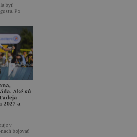
la byť
gusta. Po
ana,
áda. Aké sú
 Tadeja
h 2027 a
nuje v
ónach bojovať