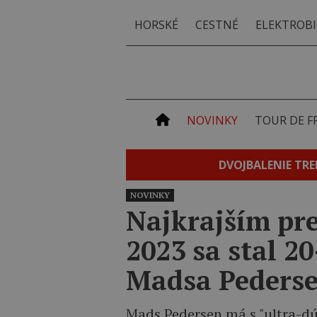
HORSKÉ
CESTNÉ
ELEKTROBI
NOVINKY
TOUR DE F
DVOJBALENIE TRE
NOVINKY
Najkrajším pr
2023 sa stal 2
Madsa Peders
Mads Pedersen má s "ultra-dú