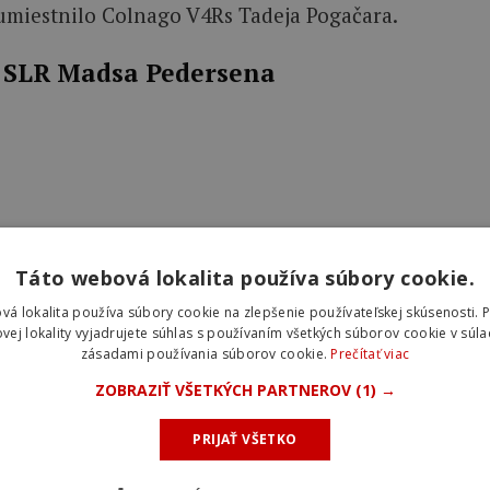
 umiestnilo Colnago V4Rs Tadeja Pogačara.
 SLR Madsa Pedersena
Táto webová lokalita používa súbory cookie.
+ 
vá lokalita používa súbory cookie na zlepšenie používateľskej skúsenosti. 
vej lokality vyjadrujete súhlas s používaním všetkých súborov cookie v súla
zásadami používania súborov cookie.
Prečítať viac
ZOBRAZIŤ VŠETKÝCH PARTNEROV
(1) →
iridescent“ je dostupný aj pre verejnosť cez Project
PRIJAŤ VŠETKO
dersen by ste museli zaplatiť necelých 20-tisíc eur