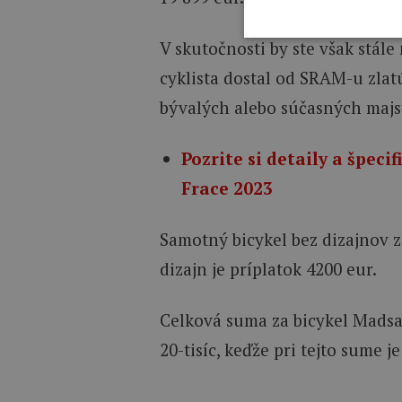
V skutočnosti by ste však stál
cyklista dostal od SRAM-u zlatú
bývalých alebo súčasných majst
Pozrite si detaily a špe
Frace 2023
Samotný bicykel bez dizajnov z
dizajn je príplatok 4200 eur.
Celková suma za bicykel Madsa 
20-tisíc, keďže pri tejto sume