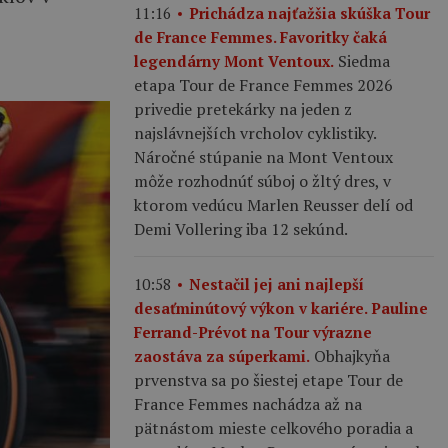
11:16
Prichádza najťažšia skúška Tour
de France Femmes. Favoritky čaká
Siedma
legendárny Mont Ventoux.
etapa Tour de France Femmes 2026
privedie pretekárky na jeden z
najslávnejších vrcholov cyklistiky.
Náročné stúpanie na Mont Ventoux
môže rozhodnúť súboj o žltý dres, v
ktorom vedúcu Marlen Reusser delí od
Demi Vollering iba 12 sekúnd.
10:58
Nestačil jej ani najlepší
desaťminútový výkon v kariére. Pauline
Ferrand-Prévot na Tour výrazne
Obhajkyňa
zaostáva za súperkami.
prvenstva sa po šiestej etape Tour de
France Femmes nachádza až na
pätnástom mieste celkového poradia a