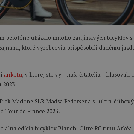
om pelotóne ukázalo mnoho zaujímavých bicyklov s
ajnami, ktoré výrobcovia prispôsobili danému jazdc
li
anketu
, v ktorej ste vy – naši čitatelia – hlasovali 
u 2023.
 Trek Madone SLR Madsa Pedersena s „ultra-dúhov
od Tour de France 2023.
iálna edícia bicyklov Bianchi Oltre RC tímu Arkéa