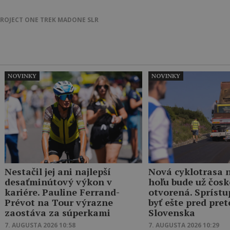
ROJECT ONE
TREK MADONE SLR
NOVINKY
NOVINKY
Nestačil jej ani najlepší
Nová cyklotrasa 
desaťminútový výkon v
hoľu bude už čosk
kariére. Pauline Ferrand-
otvorená. Spríst
Prévot na Tour výrazne
byť ešte pred pre
zaostáva za súperkami
Slovenska
7. AUGUSTA 2026 10:58
7. AUGUSTA 2026 10:29