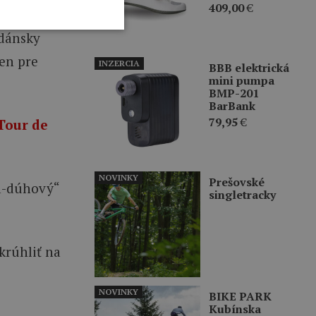
409,00
€
 dánsky
len pre
INZERCIA
BBB elektrická
mini pumpa
BMP-201
BarBank
79,95
€
Tour de
NOVINKY
Prešovské
ra-dúhový“
singletracky
krúhliť na
NOVINKY
BIKE PARK
Kubínska