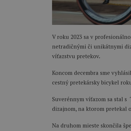
V roku 2023 sa v profesionáln
netradičnými či unikátnymi diz
víťazstvu pretekov.
Koncom decembra sme vyhlási
cestný pretekársky bicykel rok
Suverénnym víťazom sa stal s
dizajnom, na ktorom pretekal 
Na druhom mieste skončila špec