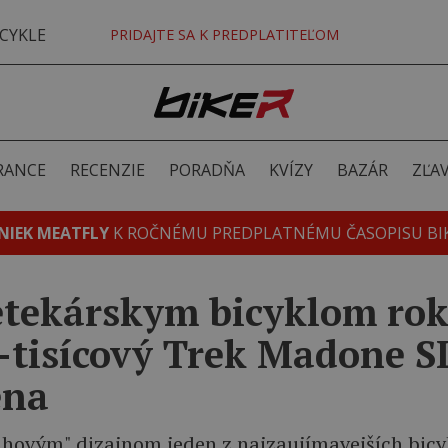
CYKLE
PRIDAJTE SA K PREDPLATITEĽOM
RANCE
RECENZIE
PORADŇA
KVÍZY
BAZÁR
ZĽA
NIEK MEATFLY
K ROČNÉMU PREDPLATNÉMU ČASOPISU BI
etekárskym bicyklom ro
0-tisícový Trek Madone 
ena
hovým" dizajnom jeden z najzaujímavejších bicy