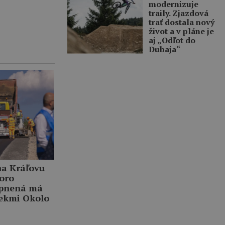
modernizuje
traily. Zjazdová
trať dostala nový
život a v pláne je
aj „Odľot do
Dubaja“
na Kráľovu
oro
upnená má
tekmi Okolo