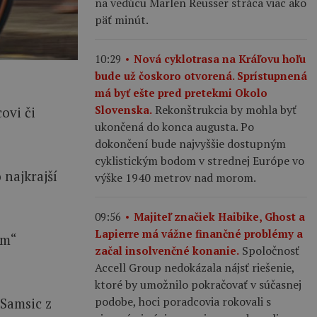
na vedúcu Marlen Reusser stráca viac ako
päť minút.
10:29
Nová cyklotrasa na Kráľovu hoľu
bude už čoskoro otvorená. Sprístupnená
má byť ešte pred pretekmi Okolo
Rekonštrukcia by mohla byť
Slovenska.
ovi či
ukončená do konca augusta. Po
dokončení bude najvyššie dostupným
cyklistickým bodom v strednej Európe vo
o najkrajší
výške 1940 metrov nad morom.
09:56
Majiteľ značiek Haibike, Ghost a
Lapierre má vážne finančné problémy a
ým“
Spoločnosť
začal insolvenčné konanie.
Accell Group nedokázala nájsť riešenie,
ktoré by umožnilo pokračovať v súčasnej
podobe, hoci poradcovia rokovali s
-Samsic z