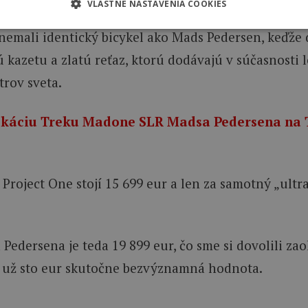
VLASTNÉ NASTAVENIA COOKIES
e nemali identický bicykel ako Mads Pedersen, keďže
 kazetu a zlatú reťaz, ktorú dodávajú v súčasnosti 
rov sveta.
cifikáciu Treku Madone SLR Madsa Pedersena na 
 Project One stojí
15 699
eur a len za samotný „ult
Pedersena je teda 19 899 eur, čo sme si dovolili zao
 je už sto eur skutočne bezvýznamná hodnota.