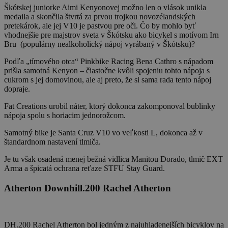
Škótskej juniorke Aimi Kenyonovej možno len o vlások unikla
medaila a skončila štvrtá za prvou trojkou novozélandských
pretekárok, ale jej V10 je pastvou pre oči. Čo by mohlo byť
vhodnejšie pre majstrov sveta v Škótsku ako bicykel s motívom Irn
Bru (populárny nealkoholický nápoj vyrábaný v Škótsku)?
Podľa „tímového otca“ Pinkbike Racing Bena Cathro s nápadom
prišla samotná Kenyon – čiastočne kvôli spojeniu tohto nápoja s
cukrom s jej domovinou, ale aj preto, že si sama rada tento nápoj
dopraje.
Fat Creations urobil náter, ktorý dokonca zakomponoval bublinky
nápoja spolu s horiacim jednorožcom.
Samotný bike je Santa Cruz V10 vo veľkosti L, dokonca až v
štandardnom nastavení tlmiča.
Je tu však osadená menej bežná vidlica Manitou Dorado, tlmič EXT
Arma a špicatá ochrana reťaze STFU Stay Guard.
Atherton Downhill.200 Rachel Atherton
DH.200 Rachel Atherton bol jedným z najuhladenejších bicyklov na