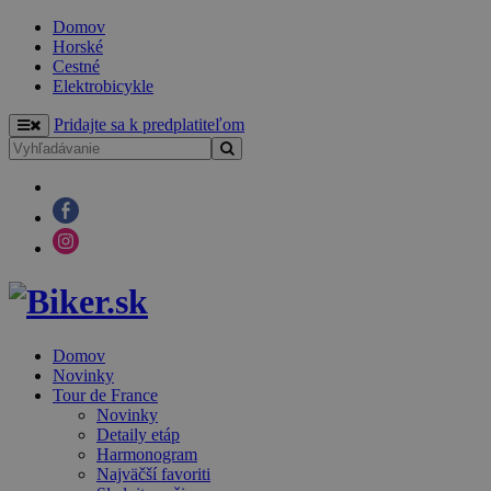
Domov
Horské
Cestné
Elektrobicykle
Pridajte sa k predplatiteľom
Domov
Novinky
Tour de France
Novinky
Detaily etáp
Harmonogram
Najväčší favoriti