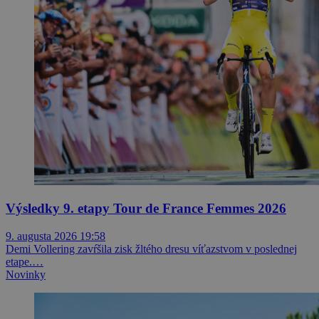
Výsledky 9. etapy Tour de France Femmes 2026
9. augusta 2026 19:58
Demi Vollering zavŕšila zisk žltého dresu víťazstvom v poslednej
etape.…
Novinky