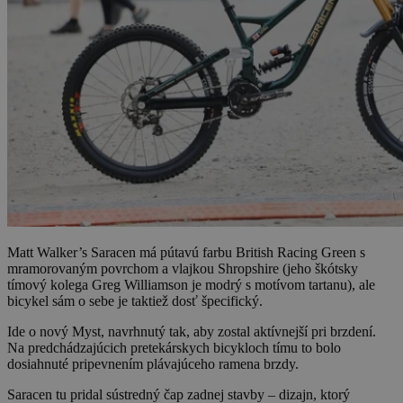
Matt Walker’s Saracen má pútavú farbu British Racing Green s
mramorovaným povrchom a vlajkou Shropshire (jeho škótsky
tímový kolega Greg Williamson je modrý s motívom tartanu), ale
bicykel sám o sebe je taktiež dosť špecifický.
Ide o nový Myst, navrhnutý tak, aby zostal aktívnejší pri brzdení.
Na predchádzajúcich pretekárskych bicykloch tímu to bolo
dosiahnuté pripevnením plávajúceho ramena brzdy.
Saracen tu pridal sústredný čap zadnej stavby – dizajn, ktorý