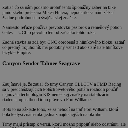
Zatiaľ čo sa nám podarilo urobiť tento špionážny záber na bike
juniorského pretekára Mikea Hutera, nepodarilo sa nám získať
žiadne podrobnosti o švajčiarskej značke.
Namiesto reťaze používa prevodovku pastorok a remeňový pohon
Gates – UCI to povolilo len od začiatku tohto roka.
Zadná stavba sa zdá byť CNC obrobená z hliníkového bloku, zatiaľ
čo predný trojuholník má podobný vzhľad ako staré liate hliníkové
bicykle Empire.
Canyon Sender Tahnee Seagrave
Zaujímavé je, že zatiaľ čo tímy Canyon CLLCTV a FMD Racing
sa v predchádzajúcich kolách Svetového pohára rozhodli použiť
najnovšiu technológiu KIS nemeckej značky na stabilizáciu
riadenia, upustilo od toho práve vo Fort Williame.
Bolo to na základe toho, že sa nehodí na trať Fort William, ktorá
bola kedysi známa ako jedna z najdrsnejších na okruhu.
Tímy majú prístup k verzii, ktorú možno pripojiť alebo odstrániť, ale