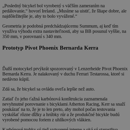
„Posledný bicykel bol vyrobený s väčším zameraním na
pedálovanie,“ hovorí Ireland. „Musíme sa uistiť, že šliape dobre, ale
najdôležitejšie je, aby to bolo vyvážené.“
Geometria je podobná predchádzajúcemu Summum, aj keď tím
využíva výhodu extra nastaviteľnosti, aby sa BB posunul vyššie, na
350 mm, v porovnaní s 340 mm.
Prototyp Pivot Phoenix Bernarda Kerra
Ďalší motocykel prvýkrát spozorovaný v Lenzerheide Pivot Phoenix
Bernarda Kerra. Je nalakovaný v duchu Ferrari Testarossa, ktoré si
nedávno kúpil.
Zdá sa, že bicykel sa ovláda oveľa lepšie než auto.
Zatiaľ čo jeho ťažná karbónová konštrukcia zaznamenala
nevyhnutné porovnanie s bicyklami Atherton Racing, Kerr sa snaží
poukázať na to, že je to len preto, aby mohol počas testovania
vyskúšať rôzne dĺžky a hrúbky rúr a že produkčné bicykle budú
vyrobené pomocou foriem z uhlíkových vlákien.
Karbónové trubky sú tiež vytvorené interne a oká sú starostlivo