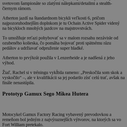
svetovom šampionáte so zlatými nálepkami/detailmi a stealth-
čiernym rámom.
Atherton jazdí na štandardnom bicykli veľkosti 6, pričom
najpozoruhodnejším doplnkom je tu Ochain Active Spider videný
na bicykloch mnohých jazdcov na majstrovstvách.
To umožňuje reťazi pohybovať sa v malom rozsahu nezávisle od
ozubeného kolieska, čo pomáha bojovať proti spätnému rázu
pedálov a udržiavať odpruženie super hladké.
Atherton to prvýkrát použila v Lenzerheide a je nadšená z jeho
výhod.
Žiaľ, Rachel si v tréningu vykĺbila rameno: „Preskočila som skok a
vyskočilo“ –, ale v kvalifikácii sa jej podarilo zísť celú trať, avšak na
finále nenastúpila.
Prototyp Gamux Sego Mikea Hutera
Motocykel Gamux Factory Racing vybavený prevodovkou a
remeňom bol jedným z najvýraznejších výtvorov, na ktorých sa vo
Fort William pretekalo.