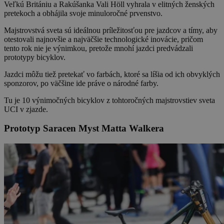
Veľkú Britániu a Rakúšanka Vali Höll vyhrala v elitných ženských
pretekoch a obhájila svoje minuloročné prvenstvo.
Majstrovstvá sveta sú ideálnou príležitosťou pre jazdcov a tímy, aby
otestovali najnovšie a najväčšie technologické inovácie, pričom
tento rok nie je výnimkou, pretože mnohí jazdci predvádzali
prototypy bicyklov.
Jazdci môžu tiež pretekať vo farbách, ktoré sa líšia od ich obvyklých
sponzorov, po väčšine ide práve o národné farby.
Tu je 10 výnimočných bicyklov z tohtoročných majstrovstiev sveta
UCI v zjazde.
Prototyp Saracen Myst Matta Walkera