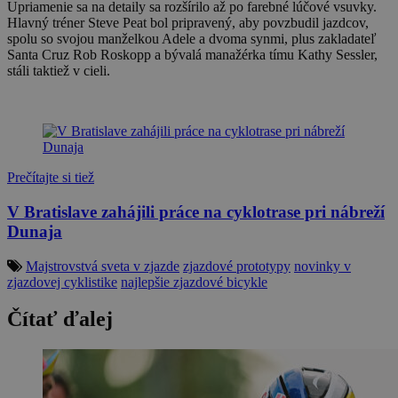
Upriamenie sa na detaily sa rozšírilo až po farebné lúčové vsuvky.
Hlavný tréner Steve Peat bol pripravený, aby povzbudil jazdcov,
spolu so svojou manželkou Adele a dvoma synmi, plus zakladateľ
Santa Cruz Rob Roskopp a bývalá manažérka tímu Kathy Sessler,
stáli taktiež v cieli.
Prečítajte si tiež
V Bratislave zahájili práce na cyklotrase pri nábreží
Dunaja
Majstrovstvá sveta v zjazde
zjazdové prototypy
novinky v
zjazdovej cyklistike
najlepšie zjazdové bicykle
Čítať ďalej