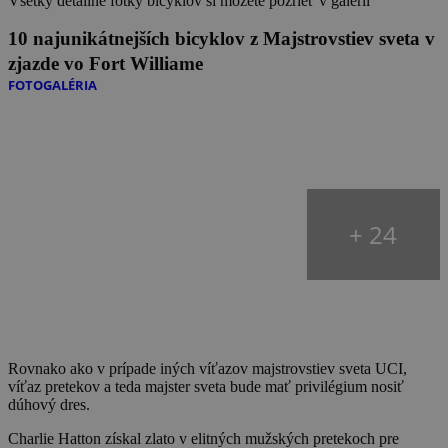
Všetky detailné fotky bicyklov si môžete pozrieť v galérii
10 najunikátnejších bicyklov z Majstrovstiev sveta v
zjazde vo Fort Williame
FOTOGALÉRIA
+ 24
Rovnako ako v prípade iných víťazov majstrovstiev sveta UCI,
víťaz pretekov a teda majster sveta bude mať privilégium nosiť
dúhový dres.
Charlie Hatton získal zlato v elitných mužských pretekoch pre