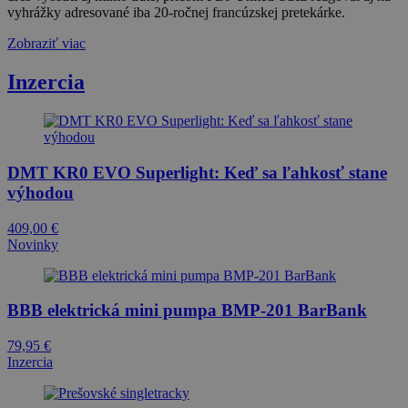
vyhrážky adresované iba 20-ročnej francúzskej pretekárke.
Zobraziť viac
Inzercia
DMT KR0 EVO Superlight: Keď sa ľahkosť stane
výhodou
409,00
€
Novinky
BBB elektrická mini pumpa BMP-201 BarBank
79,95
€
Inzercia