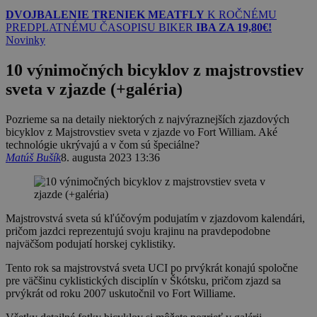
DVOJBALENIE TRENIEK MEATFLY
K ROČNÉMU
PREDPLATNÉMU ČASOPISU BIKER
IBA ZA 19,80€!
Novinky
10 výnimočných bicyklov z majstrovstiev
sveta v zjazde (+galéria)
Pozrieme sa na detaily niektorých z najvýraznejších zjazdových
bicyklov z Majstrovstiev sveta v zjazde vo Fort William. Aké
technológie ukrývajú a v čom sú špeciálne?
Matúš Bušík
8. augusta 2023 13:36
Majstrovstvá sveta sú kľúčovým podujatím v zjazdovom kalendári,
pričom jazdci reprezentujú svoju krajinu na pravdepodobne
najväčšom podujatí horskej cyklistiky.
Tento rok sa majstrovstvá sveta UCI po prvýkrát konajú spoločne
pre väčšinu cyklistických disciplín v Škótsku, pričom zjazd sa
prvýkrát od roku 2007 uskutočnil vo Fort Williame.