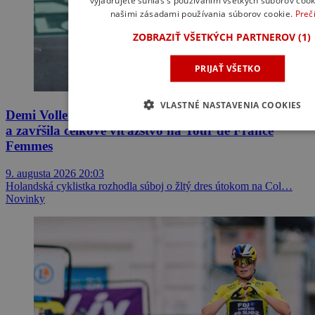
vyjadrujete súhlas s používaním všetkých súborov cook
našimi zásadami používania súborov cookie.
Prečí
ZOBRAZIŤ VŠETKÝCH PARTNEROV
(1)
PRIJAŤ VŠETKO
VLASTNÉ NASTAVENIA COOKIES
Demi Vollering triumfovala po 15-kilometrovom sóle
a zavŕšila celkové víťazstvo na Tour de France
Femmes
9. augusta 2026 20:03
Holandská cyklistka rozhodla súboj o žltý dres útokom na Col…
Novinky