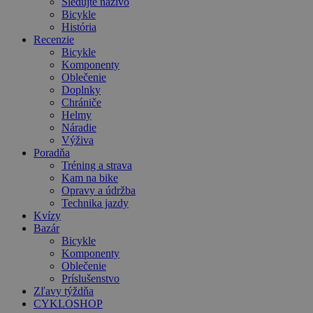
Sledujte naživo
Bicykle
História
Recenzie
Bicykle
Komponenty
Oblečenie
Doplnky
Chrániče
Helmy
Náradie
Výživa
Poradňa
Tréning a strava
Kam na bike
Opravy a údržba
Technika jazdy
Kvízy
Bazár
Bicykle
Komponenty
Oblečenie
Príslušenstvo
Zľavy týždňa
CYKLOSHOP