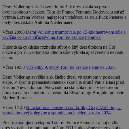
Demi Vollering získala svoj druhý žltý dres a stala sa prvou
dvojnásobnou víťazkou Tour de France Femmes. Bodovaciu súťaž
vyhrala Lorena Wiebes, najlepšou vrchárkou sa stala Puck Pieterse a
biely dres získala Antonia Niedermaier.
Včera 20:03
Demi Vollering triumfovala po 15-kilometrovom sóle a
zavŕšila celkové víťazstvo na Tour de France Femmes.
Holandská cyklistka rozhodla súboj o žltý dres útokom na Col
d’Èze a po 15,5 kilometra dlhom sóle vyhrala aj záverečnú deviatu
etapu.
Včera 19:58
Výsledky 9. etapy Tour de France Femmes 2026.
Demi Vollering zavŕšila zisk žltého dresu víťazstvom v poslednej
etape. V šprinte prenasledovateliek skončila druhá Paula Blasi pred
Kasiou Niewiadomou. Niewiadoma skončila druhá v celkovom
poradí a na tretie miesto sa posunula Elisa Longo Borghini po páde
Marlen Reussler.
Včera 17:49
Niewiadoma neustúpila od kritiky Gery. Vollering sa
zastala tímovej kolegyne a spomína na incident z roku 2024.
Pred rozhodujúcou etapou Tour de France Femmes sa boj o žltý
dres vyostril aj mimo trate, pričom FDJ United-Suez reagoval aj na