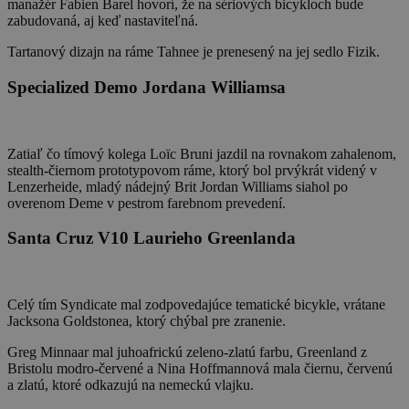
manažér Fabien Barel hovorí, že na sériových bicykloch bude
zabudovaná, aj keď nastaviteľná.
Tartanový dizajn na ráme Tahnee je prenesený na jej sedlo Fizik.
Specialized Demo Jordana Williamsa
Zatiaľ čo tímový kolega Loïc Bruni jazdil na rovnakom zahalenom,
stealth-čiernom prototypovom ráme, ktorý bol prvýkrát videný v
Lenzerheide, mladý nádejný Brit Jordan Williams siahol po
overenom Deme v pestrom farebnom prevedení.
Santa Cruz V10 Laurieho Greenlanda
Celý tím Syndicate mal zodpovedajúce tematické bicykle, vrátane
Jacksona Goldstonea, ktorý chýbal pre zranenie.
Greg Minnaar mal juhoafrickú zeleno-zlatú farbu, Greenland z
Bristolu modro-červené a Nina Hoffmannová mala čiernu, červenú
a zlatú, ktoré odkazujú na nemeckú vlajku.