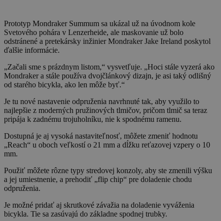
Prototyp Mondraker Summum sa ukázal už na úvodnom kole
Svetového pohára v Lenzerheide, ale maskovanie už bolo
odstránené a pretekársky inžinier Mondraker Jake Ireland poskytol
ďalšie informácie.
„Začali sme s prázdnym listom,“ vysvetľuje. „Hoci stále vyzerá ako
Mondraker a stále používa dvojčlánkový dizajn, je asi taký odlišný
od starého bicykla, ako len môže byť.“
Je tu nové nastavenie odpruženia navrhnuté tak, aby využilo to
najlepšie z moderných pružinových tlmičov, pričom tlmič sa teraz
pripája k zadnému trojuholníku, nie k spodnému ramenu.
Dostupná je aj vysoká nastaviteľnosť, môžete zmeniť hodnotu
„Reach“ u oboch veľkostí o 21 mm a dĺžku reťazovej vzpery o 10
mm.
Použiť môžete rôzne typy stredovej konzoly, aby ste zmenili výšku
a jej umiestnenie, a prehodiť „flip chip“ pre doladenie chodu
odpruženia.
Je možné pridať aj skrutkové závažia na doladenie vyváženia
bicykla. Tie sa zasúvajú do základne spodnej trubky.