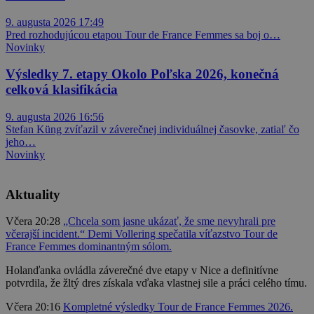
9. augusta 2026 17:49
Pred rozhodujúcou etapou Tour de France Femmes sa boj o…
Novinky
Výsledky 7. etapy Okolo Poľska 2026, konečná
celková klasifikácia
9. augusta 2026 16:56
Stefan Küng zvíťazil v záverečnej individuálnej časovke, zatiaľ čo
jeho…
Novinky
Aktuality
Včera 20:28
„Chcela som jasne ukázať, že sme nevyhrali pre
včerajší incident.“ Demi Vollering spečatila víťazstvo Tour de
France Femmes dominantným sólom.
Holanďanka ovládla záverečné dve etapy v Nice a definitívne
potvrdila, že žltý dres získala vďaka vlastnej sile a práci celého tímu.
Včera 20:16
Kompletné výsledky Tour de France Femmes 2026.