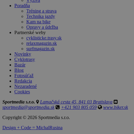
Výživa
Poradňa
Tréning a strava
Technika jazdy
Kam na bike
Opravy a údržba
Partnerské weby
cyklisticke.trasy.sk
relaxmagazin.sk
surfmagazin.sk
Novinky
Cyklotrasy
Bazár
Blog
Fotosúťaž
Redakcia
Nezaradené
Cookies
Sportmedia s.r.o.
Lamačská cesta 45, 841 03 Bratislava
sportmedia@sportmedia.sk
+421 903 805 059
www.biker.sk
Copyright © 2026 Sportmedia s.r.o.
Design + Code = MichalRusina