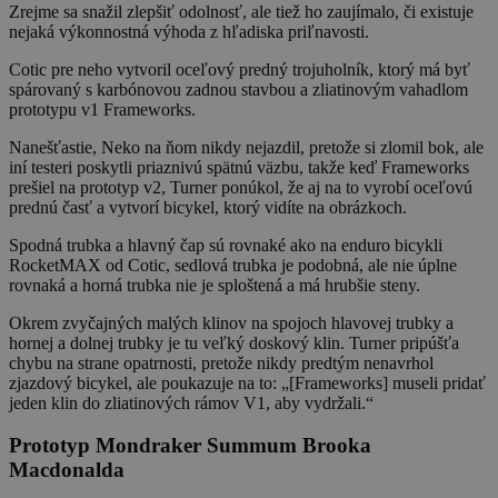
Zrejme sa snažil zlepšiť odolnosť, ale tiež ho zaujímalo, či existuje
nejaká výkonnostná výhoda z hľadiska priľnavosti.
Cotic pre neho vytvoril oceľový predný trojuholník, ktorý má byť
spárovaný s karbónovou zadnou stavbou a zliatinovým vahadlom
prototypu v1 Frameworks.
Nanešťastie, Neko na ňom nikdy nejazdil, pretože si zlomil bok, ale
iní testeri poskytli priaznivú spätnú väzbu, takže keď Frameworks
prešiel na prototyp v2, Turner ponúkol, že aj na to vyrobí oceľovú
prednú časť a vytvorí bicykel, ktorý vidíte na obrázkoch.
Spodná trubka a hlavný čap sú rovnaké ako na enduro bicykli
RocketMAX od Cotic, sedlová trubka je podobná, ale nie úplne
rovnaká a horná trubka nie je sploštená a má hrubšie steny.
Okrem zvyčajných malých klinov na spojoch hlavovej trubky a
hornej a dolnej trubky je tu veľký doskový klin. Turner pripúšťa
chybu na strane opatrnosti, pretože nikdy predtým nenavrhol
zjazdový bicykel, ale poukazuje na to: „[Frameworks] museli pridať
jeden klin do zliatinových rámov V1, aby vydržali.“
Prototyp Mondraker Summum Brooka
Macdonalda