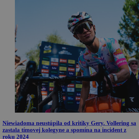
Niewiadoma neustúpila od kritiky Gery. Vollering sa
zastala tímovej kolegyne a spomína na incident z
roku 2024