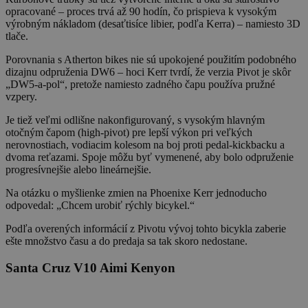
opracované – proces trvá až 90 hodín, čo prispieva k vysokým
výrobným nákladom (desaťtisíce libier, podľa Kerra) – namiesto 3D
tlače.
Porovnania s Atherton bikes nie sú upokojené použitím podobného
dizajnu odpruženia DW6 – hoci Kerr tvrdí, že verzia Pivot je skôr
„DW5-a-pol“, pretože namiesto zadného čapu používa pružné
vzpery.
Je tiež veľmi odlišne nakonfigurovaný, s vysokým hlavným
otočným čapom (high-pivot) pre lepší výkon pri veľkých
nerovnostiach, vodiacim kolesom na boj proti pedal-kickbacku a
dvoma reťazami. Spoje môžu byť vymenené, aby bolo odpruženie
progresívnejšie alebo lineárnejšie.
Na otázku o myšlienke zmien na Phoenixe Kerr jednoducho
odpovedal: „Chcem urobiť rýchly bicykel.“
Podľa overených informácií z Pivotu vývoj tohto bicykla zaberie
ešte množstvo času a do predaja sa tak skoro nedostane.
Santa Cruz V10 Aimi Kenyon