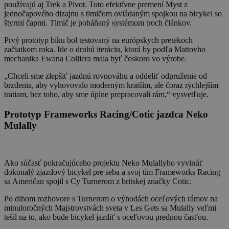
používajú aj Trek a Pivot. Toto efektívne premení Myst z
jednočapového dizajnu s tlmičom ovládaným spojkou na bicykel so
štyrmi čapmi. Tlmič je poháňaný systémom troch článkov.
Prvý prototyp biku bol testovaný na európskych pretekoch
začiatkom roka. Ide o druhú iteráciu, ktorá by podľa Mattovho
mechanika Ewana Colliera mala byť čoskoro vo výrobe.
„Chceli sme zlepšiť jazdnú rovnováhu a oddeliť odpruženie od
brzdenia, aby vyhovovalo moderným kratším, ale čoraz rýchlejším
tratiam, bez toho, aby sme úplne prepracovali rám,“ vysvetľuje.
Prototyp Frameworks Racing/Cotic jazdca Neko
Mulally
Ako súčasť pokračujúceho projektu Neko Mulallyho vyvinúť
dokonalý zjazdový bicykel pre seba a svoj tím Frameworks Racing
sa Američan spojil s Cy Turnerom z britskej značky Cotic.
Po dlhom rozhovore s Turnerom o výhodách oceľových rámov na
minuloročných Majstrovstvách sveta v Les Gets sa Mulally veľmi
tešil na to, ako bude bicykel jazdiť s oceľovou prednou časťou.