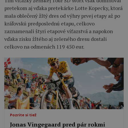
Tím víťazky ženskej Tour SD Worx však dominoval
pretekom aj vďaka pretekárke Lotte Kopecky, ktorá
mala oblečený žltý dres od výhry prvej etapy až po
kráľovskú predposlednú etapu, celkovo
zaznamenali štyri etapové víťazstvá a napokon
vďaka zisku žltého aj zeleného dresu dostali
celkovo na odmenách 119 450 eur.
Pozrite si tiež
Jonas Vingegaard pred pár rokmi