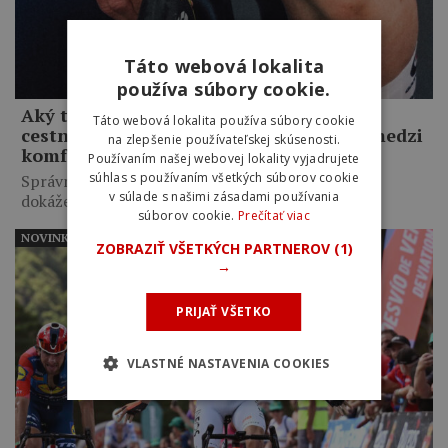
Táto webová lokalita
používa súbory cookie.
Aký tlak by ste mali mať v plášťoch na
Táto webová lokalita používa súbory cookie
cestnom bicykli a ako nájsť rovnováhu medzi
na zlepšenie používateľskej skúsenosti.
komfortom a rýchlosťou?
Používaním našej webovej lokality vyjadrujete
súhlas s používaním všetkých súborov cookie
Správne zvolený tlak v plášťoch cestného bicykla
v súlade s našimi zásadami používania
dokáže zvýšiť rýchlosť,…
súborov cookie.
Prečítať viac
NOVINKY
ZOBRAZIŤ VŠETKÝCH PARTNEROV
(1)
→
PRIJAŤ VŠETKO
VLASTNÉ NASTAVENIA COOKIES