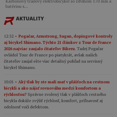
Karbónový trailový elektrobicykel so zdvihom 170 mm a
batériou s…
AKTUALITY
12:32
Pogačar, Armstrong, Sagan, dopingové kontroly
aj bicykel Shimano. Týchto 21 článkov z Tour de France
Tadej Pogačar
2026 najviac zaujalo čitateľov Bikeru.
ovládol Tour de France po piatykrát, avšak našich
čitateľov zaujal ešte viac detailný pohľad na servisný
bicykel Shimano.
10:01
Aký tlak by ste mali mať v plášťoch na cestnom
bicykli a ako nájsť rovnováhu medzi komfortom a
Správne zvolený tlak v plášťoch cestného
rýchlosťou?
bicykla dokáže zvýšiť rýchlosť, komfort, priľnavosť aj
odolnosť voči defektom.