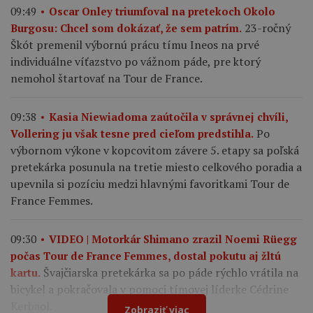
09:49
Oscar Onley triumfoval na pretekoch Okolo
23-ročný
Burgosu: Chcel som dokázať, že sem patrím.
Škót premenil výbornú prácu tímu Ineos na prvé
individuálne víťazstvo po vážnom páde, pre ktorý
nemohol štartovať na Tour de France.
09:38
Kasia Niewiadoma zaútočila v správnej chvíli,
Po
Vollering ju však tesne pred cieľom predstihla.
výbornom výkone v kopcovitom závere 5. etapy sa poľská
pretekárka posunula na tretie miesto celkového poradia a
upevnila si pozíciu medzi hlavnými favoritkami Tour de
France Femmes.
09:30
VIDEO | Motorkár Shimano zrazil Noemi Rüegg
počas Tour de France Femmes, dostal pokutu aj žltú
Švajčiarska pretekárka sa po páde rýchlo vrátila na
kartu.
bicykel a pokračovala v pomoci tímovej líderke Cédrine
Kerbaol.
Zobraziť viac