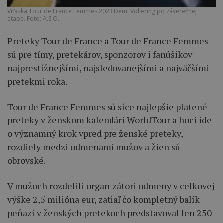
Víťazka Tour de France Femmes 2023 Demi Vollering po záverečnej
etape. Foto: A.S.O.
Preteky Tour de France a Tour de France Femmes
sú pre tímy, pretekárov, sponzorov i fanúšikov
najprestížnejšími, najsledovanejšími a najväčšími
pretekmi roka.
Tour de France Femmes sú síce najlepšie platené
preteky v ženskom kalendári WorldTour a hoci ide
o významný krok vpred pre ženské preteky,
rozdiely medzi odmenami mužov a žien sú
obrovské.
V mužoch rozdelili organizátori odmeny v celkovej
výške 2,5 milióna eur, zatiaľ čo kompletný balík
peňazí v ženských pretekoch predstavoval len 250-