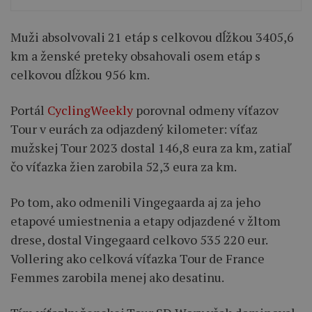
Muži absolvovali 21 etáp s celkovou dĺžkou 3405,6
km a ženské preteky obsahovali osem etáp s
celkovou dĺžkou 956 km.
Portál
CyclingWeekly
porovnal odmeny víťazov
Tour v eurách za odjazdený kilometer: víťaz
mužskej Tour 2023 dostal 146,8 eura za km, zatiaľ
čo víťazka žien zarobila 52,3 eura za km.
Po tom, ako odmenili Vingegaarda aj za jeho
etapové umiestnenia a etapy odjazdené v žltom
drese, dostal Vingegaard celkovo 535 220 eur.
Vollering ako celková víťazka Tour de France
Femmes zarobila menej ako desatinu.