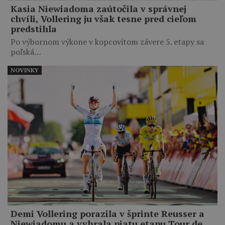
Kasia Niewiadoma zaútočila v správnej
chvíli, Vollering ju však tesne pred cieľom
predstihla
Po výbornom výkone v kopcovitom závere 5. etapy sa
poľská…
NOVINKY
Demi Vollering porazila v šprinte Reusser a
Niewiadomu a vyhrala piatu etapu Tour de