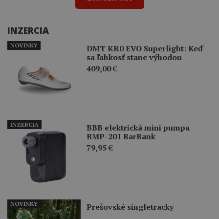
INZERCIA
NOVINKY
DMT KR0 EVO Superlight: Keď
sa ľahkosť stane výhodou
409,00
€
INZERCIA
BBB elektrická mini pumpa
BMP-201 BarBank
79,95
€
NOVINKY
Prešovské singletracky