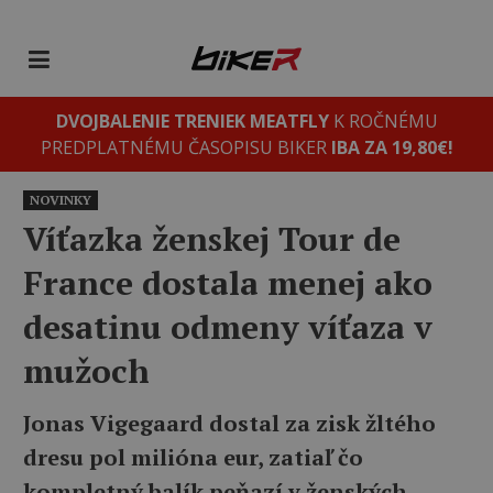
DVOJBALENIE TRENIEK MEATFLY
K ROČNÉMU
PREDPLATNÉMU ČASOPISU BIKER
IBA ZA 19,80€!
NOVINKY
Víťazka ženskej Tour de
France dostala menej ako
desatinu odmeny víťaza v
mužoch
Jonas Vigegaard dostal za zisk žltého
dresu pol milióna eur, zatiaľ čo
kompletný balík peňazí v ženských