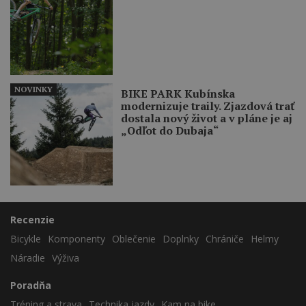
NOVINKY
BIKE PARK Kubínska
modernizuje traily. Zjazdová trať
dostala nový život a v pláne je aj
„Odľot do Dubaja“
Recenzie
Bicykle
Komponenty
Oblečenie
Doplnky
Chrániče
Helmy
Náradie
Výživa
Poradňa
Tréning a strava
Technika jazdy
Kam na bike