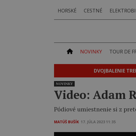
HORSKÉ
CESTNÉ
ELEKTROBI
NOVINKY
TOUR DE F
DVOJBALENIE TRE
NOVINKY
Video: Adam R
Pódiové umiestnenie si z pret
MATÚŠ BUŠÍK
17. JÚLA 2023 11:35