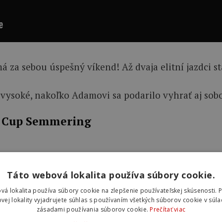
má za sebou úspešný víkend! Až dvaja elitní jazdci 
vysoké, nakoľko Adamovi sa podarilo vyhrať aj sobot
l Cup Semmering
Táto webová lokalita používa súbory cookie.
vá lokalita používa súbory cookie na zlepšenie používateľskej skúsenosti. 
vej lokality vyjadrujete súhlas s používaním všetkých súborov cookie v súla
zásadami používania súborov cookie.
Prečítať viac