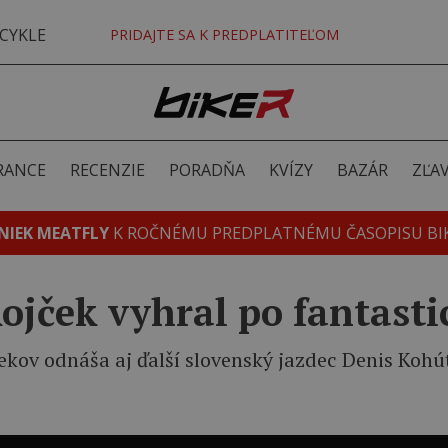
CYKLE
PRIDAJTE SA K PREDPLATITEĽOM
RANCE
RECENZIE
PORADŇA
KVÍZY
BAZÁR
ZĽA
NIEK MEATFLY
K ROČNÉMU PREDPLATNÉMU ČASOPISU BI
ojček vyhral po fantast
ekov odnáša aj ďalší slovenský jazdec Denis Kohú