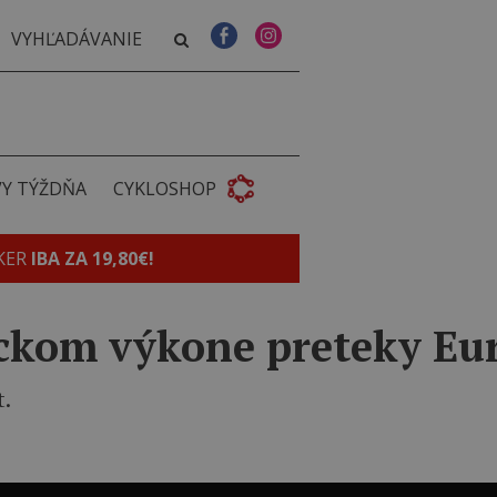
VY TÝŽDŇA
CYKLOSHOP
KER
IBA ZA 19,80€!
ickom výkone preteky Eu
t.