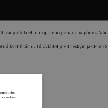
stáli na pretekoch európskeho pohára na pódiu. Adam 
nú kvalifikáciu. Tú ovládol pred českým jazdcom St
Používaním
de s našimi