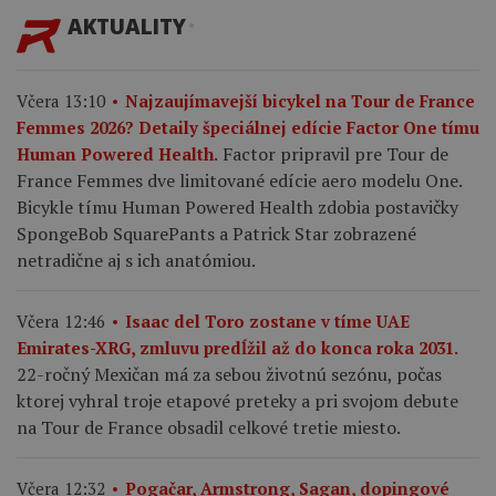
AKTUALITY
Včera 13:10
Najzaujímavejší bicykel na Tour de France
Femmes 2026? Detaily špeciálnej edície Factor One tímu
Factor pripravil pre Tour de
Human Powered Health.
France Femmes dve limitované edície aero modelu One.
Bicykle tímu Human Powered Health zdobia postavičky
SpongeBob SquarePants a Patrick Star zobrazené
netradične aj s ich anatómiou.
Včera 12:46
Isaac del Toro zostane v tíme UAE
Emirates-XRG, zmluvu predĺžil až do konca roka 2031.
22-ročný Mexičan má za sebou životnú sezónu, počas
ktorej vyhral troje etapové preteky a pri svojom debute
na Tour de France obsadil celkové tretie miesto.
Včera 12:32
Pogačar, Armstrong, Sagan, dopingové