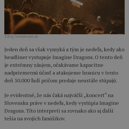
Zdroj: lovestream.sk
Jeden deň sa však vymyká a tým je nedeľa, kedy ako
headliner vystupuje Imagine Dragons. O tento deň
je extrémny záujem, očakávame kapacitne
nadpriemernú účasť a atakujeme hranicu v tento
deň 50.000 ľudí pričom predaje neustále stúpajú.
Je evidentné, že nás čaká najväčší „koncert“ na
Slovensku práve v nedeľu, kedy vystúpia Imagine
Dragons. Títo interpreti sa rovnako ako aj ďalší
tešia na svojich fanúšikov.