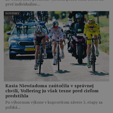
prvé individuálne…
NOVINKY
Kasia Niewiadoma zaútočila v správnej
chvíli, Vollering ju však tesne pred cieľom
predstihla
Po výbornom výkone v kopcovitom závere 5. etapy sa
poľská…