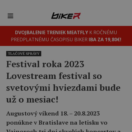
DVOJBALENIE TRENIEK MEATFLY
K ROČNÉMU
PREDPLATNÉMU ČASOPISU BIKER
IBA ZA 19,80€!
TLAČOVÉ SPRÁVY
Festival roka 2023
Lovestream festival so
svetovými hviezdami bude
už o mesiac!
Augustový víkend 18. – 20.8.2023
ponúkne v Bratislave na letisku vo
Vajnoroch tri dni skvelých koncertov a