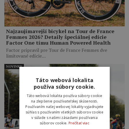
Najzaujímavejší bicykel na Tour de France
Femmes 2026? Detaily špeciálnej edície
Factor One tímu Human Powered Health
Factor pripravil pre Tour de France Femmes dve
limitované edície…
NOVINKY
Táto webová lokalita
používa súbory cookie.
Táto webová lokalita používa súbory cookie
na zlepšenie používateľskej skúsenosti.
Používaním našej webovej lokality vyjadrujete
súhlas s používaním všetkých súborov cookie
v súlade s našimi zásadami používania
súborov cookie.
Prečítať viac