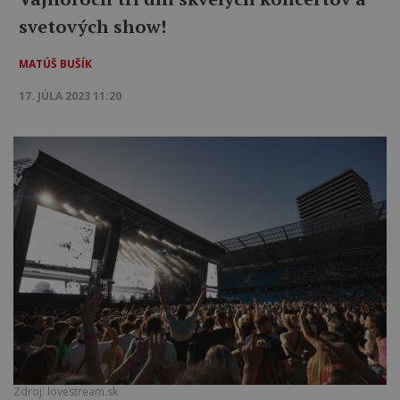
svetových show!
MATÚŠ BUŠÍK
17. JÚLA 2023 11:20
Zdroj: lovestream.sk