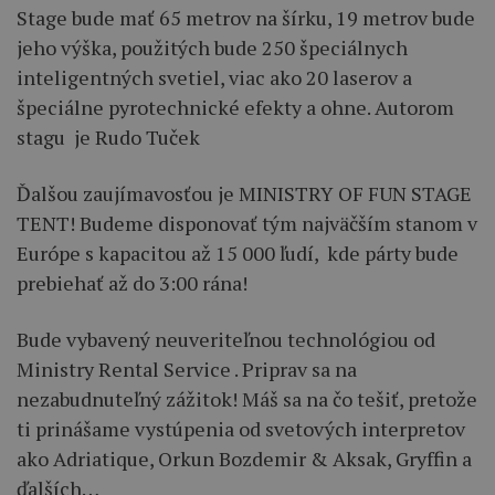
Stage bude mať 65 metrov na šírku, 19 metrov bude
jeho výška, použitých bude 250 špeciálnych
inteligentných svetiel, viac ako 20 laserov a
špeciálne pyrotechnické efekty a ohne. Autorom
stagu je Rudo Tuček
Ďalšou zaujímavosťou je MINISTRY OF FUN STAGE
TENT! Budeme disponovať tým najväčším stanom v
Európe s kapacitou až 15 000 ľudí, kde párty bude
prebiehať až do 3:00 rána!
Bude vybavený neuveriteľnou technológiou od
Ministry Rental Service . Priprav sa na
nezabudnuteľný zážitok! Máš sa na čo tešiť, pretože
ti prinášame vystúpenia od svetových interpretov
ako Adriatique, Orkun Bozdemir & Aksak, Gryffin a
ďalších…