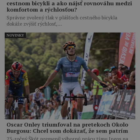
cestnom bicykli a ako nájsť rovnováhu medzi
komfortom a rýchlosťou?
Správne zvolený tlak v plášťoch cestného bicykla
dokáže zvýšiť rýchlosť,…
NOVINKY
Oscar Onley triumfoval na pretekoch Okolo
Burgosu: Chcel som dokázať, že sem patrím
23-ročný Škót premenil výbornú prácu tímu Ineos na