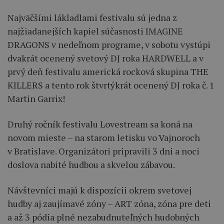
Najväčšími lákladlami festivalu sú jedna z
najžiadanejších kapiel súčasnosti IMAGINE
DRAGONS v nedeľnom programe, v sobotu vystúpi
dvakrát ocenený svetový DJ roka HARDWELL a v
prvý deň festivalu americká rocková skupina THE
KILLERS a tento rok štvrtýkrát ocenený DJ roka č. 1
Martin Garrix!
Druhý ročník festivalu Lovestream sa koná na
novom mieste – na starom letisku vo Vajnoroch
v Bratislave. Organizátori pripravili 3 dni a noci
doslova nabité hudbou a skvelou zábavou.
Návštevníci majú k dispozícii okrem svetovej
hudby aj zaujímavé zóny – ART zóna, zóna pre deti
a až 3 pódia plné nezabudnuteľných hudobných