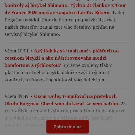
kontroly aj bicykel Shimano. Týchto 21 článkov z Tour
Tadej
de France 2026 najviac zaujalo čitateľov Bikeru.
Pogačar ovládol Tour de France po piatykrát, avšak
našich čitateľov zaujal ešte viac detailný pohľad na
servisný bicykel Shimano.
Včera 10:01
Aký tlak by ste mali mať v plášťoch na
cestnom bicykli a ako nájsť rovnováhu medzi
Správne zvolený tlak v
komfortom a rýchlosťou?
plášťoch cestného bicykla dokáže zvýšiť rýchlosť,
komfort, priľnavosť aj odolnosť voči defektom.
Včera 09:49
Oscar Onley triumfoval na pretekoch
23-
Okolo Burgosu: Chcel som dokázať, že sem patrím.
ročný Škót premenil výbornú prácu tímu Ineos na prvé
individuálne víťazstvo po vážnom páde, pre ktorý
nemohol štartovať na Tour de France.
Zobraziť viac