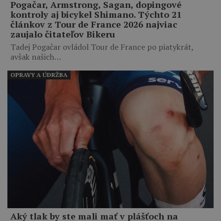
Pogačar, Armstrong, Sagan, dopingové
kontroly aj bicykel Shimano. Týchto 21
článkov z Tour de France 2026 najviac
zaujalo čitateľov Bikeru
Tadej Pogačar ovládol Tour de France po piatykrát,
avšak našich…
OPRAVY A ÚDRŽBA
Aký tlak by ste mali mať v plášťoch na