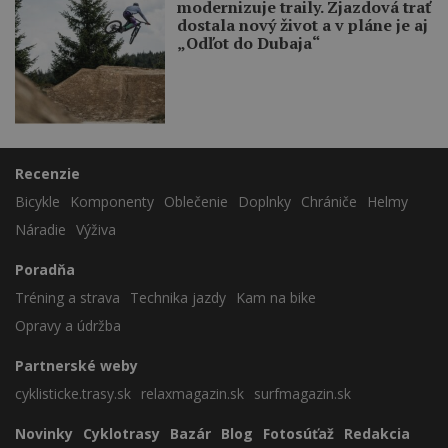
modernizuje traily. Zjazdová trať
dostala nový život a v pláne je aj
„Odľot do Dubaja“
Recenzie
Bicykle
Komponenty
Oblečenie
Doplnky
Chrániče
Helmy
Náradie
Výživa
Poradňa
Tréning a strava
Technika jazdy
Kam na bike
Opravy a údržba
Partnerské weby
cyklisticke.trasy.sk
relaxmagazin.sk
surfmagazin.sk
Novinky
Cyklotrasy
Bazár
Blog
Fotosúťaž
Redakcia