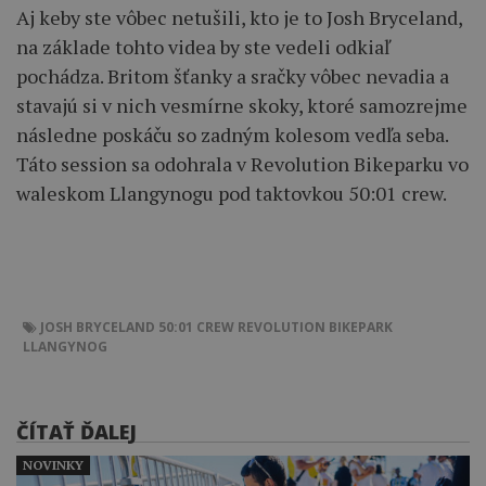
Aj keby ste vôbec netušili, kto je to Josh Bryceland,
na základe tohto videa by ste vedeli odkiaľ
pochádza. Britom šťanky a sračky vôbec nevadia a
stavajú si v nich vesmírne skoky, ktoré samozrejme
následne poskáču so zadným kolesom vedľa seba.
Táto session sa odohrala v Revolution Bikeparku vo
waleskom Llangynogu pod taktovkou 50:01 crew.
JOSH BRYCELAND
50:01 CREW
REVOLUTION BIKEPARK
LLANGYNOG
ČÍTAŤ ĎALEJ
NOVINKY