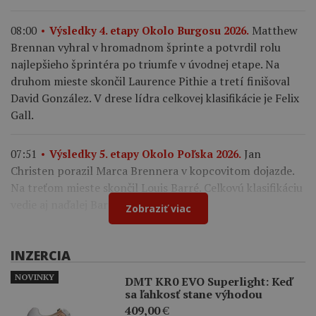
Matthew
08:00
Výsledky 4. etapy Okolo Burgosu 2026.
Brennan vyhral v hromadnom šprinte a potvrdil rolu
najlepšieho šprintéra po triumfe v úvodnej etape. Na
druhom mieste skončil Laurence Pithie a tretí finišoval
David González. V drese lídra celkovej klasifikácie je Felix
Gall.
Jan
07:51
Výsledky 5. etapy Okolo Poľska 2026.
Christen porazil Marca Brennera v kopcovitom dojazde.
Na treťom mieste skončil Louis Barré. Celkovú klasifikáciu
vedie aj naďalej Bart Lemmen.
Zobraziť viac
INZERCIA
NOVINKY
DMT KR0 EVO Superlight: Keď
sa ľahkosť stane výhodou
409,00
€