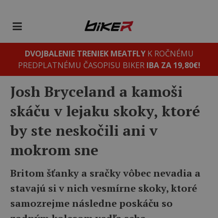
DVOJBALENIE TRENIEK MEATFLY
K ROČNÉMU
PREDPLATNÉMU ČASOPISU BIKER
IBA ZA 19,80€!
Josh Bryceland a kamoši
skáču v lejaku skoky, ktoré
by ste neskočili ani v
mokrom sne
Britom šťanky a sračky vôbec nevadia a
stavajú si v nich vesmírne skoky, ktoré
samozrejme následne poskáču so