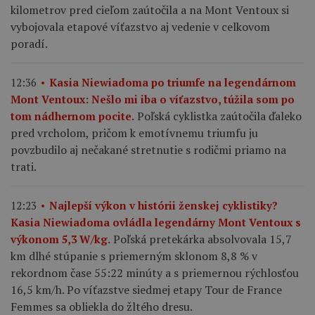
kilometrov pred cieľom zaútočila a na Mont Ventoux si
vybojovala etapové víťazstvo aj vedenie v celkovom
poradí.
12:36
Kasia Niewiadoma po triumfe na legendárnom
Mont Ventoux: Nešlo mi iba o víťazstvo, túžila som po
Poľská cyklistka zaútočila ďaleko
tom nádhernom pocite.
pred vrcholom, pričom k emotívnemu triumfu ju
povzbudilo aj nečakané stretnutie s rodičmi priamo na
trati.
12:23
Najlepší výkon v histórii ženskej cyklistiky?
Kasia Niewiadoma ovládla legendárny Mont Ventoux s
Poľská pretekárka absolvovala 15,7
výkonom 5,3 W/kg.
km dlhé stúpanie s priemerným sklonom 8,8 % v
rekordnom čase 55:22 minúty a s priemernou rýchlosťou
16,5 km/h. Po víťazstve siedmej etapy Tour de France
Femmes sa obliekla do žltého dresu.