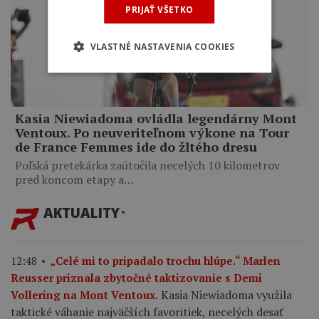
PRIJAŤ VŠETKO
VLASTNÉ NASTAVENIA COOKIES
Kasia Niewiadoma ovládla legendárny Mont
Ventoux. Po neuveriteľnom výkone na Tour
de France Femmes ide do žltého dresu
Poľská pretekárka zaútočila necelých 10 kilometrov
pred koncom etapy a…
AKTUALITY
12:48
„Celé mi to pripadalo trochu hlúpe.“ Marlen
Reusser priznala zbytočné taktizovanie s Demi
Kasia Niewiadoma využila
Vollering na Mont Ventoux.
taktické váhanie najväčších favoritiek, necelých desať