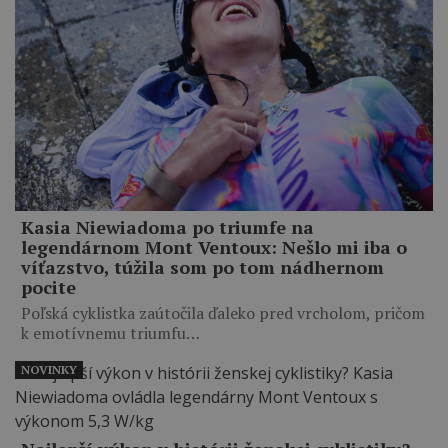
Kasia Niewiadoma po triumfe na
legendárnom Mont Ventoux: Nešlo mi iba o
víťazstvo, túžila som po tom nádhernom
pocite
Poľská cyklistka zaútočila ďaleko pred vrcholom, pričom
k emotívnemu triumfu…
NOVINKY