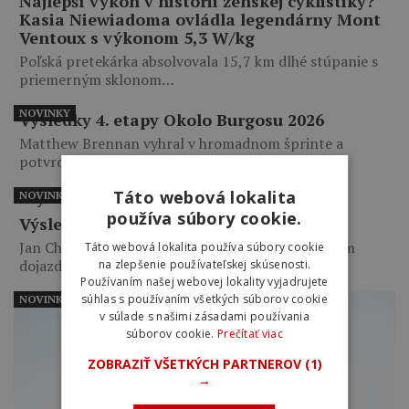
Najlepší výkon v histórii ženskej cyklistiky?
Kasia Niewiadoma ovládla legendárny Mont
Ventoux s výkonom 5,3 W/kg
Poľská pretekárka absolvovala 15,7 km dlhé stúpanie s
priemerným sklonom…
NOVINKY
Výsledky 4. etapy Okolo Burgosu 2026
Matthew Brennan vyhral v hromadnom šprinte a
potvrdil rolu najlepšieho…
Táto webová lokalita
NOVINKY
používa súbory cookie.
Výsledky 5. etapy Okolo Poľska 2026
Jan Christen porazil Marca Brennera v kopcovitom
Táto webová lokalita používa súbory cookie
dojazde. Na treťom…
na zlepšenie používateľskej skúsenosti.
Používaním našej webovej lokality vyjadrujete
súhlas s používaním všetkých súborov cookie
NOVINKY
v súlade s našimi zásadami používania
súborov cookie.
Prečítať viac
ZOBRAZIŤ VŠETKÝCH PARTNEROV
(1)
→