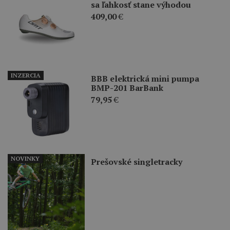
sa ľahkosť stane výhodou
409,00
€
INZERCIA
BBB elektrická mini pumpa
BMP-201 BarBank
79,95
€
NOVINKY
Prešovské singletracky