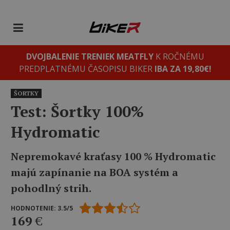
DVOJBALENIE TRENIEK MEATFLY
K ROČNÉMU
PREDPLATNÉMU ČASOPISU BIKER
IBA ZA 19,80€!
ŠORTKY
Test: Šortky 100%
Hydromatic
Nepremokavé kraťasy 100 % Hydromatic
majú zapínanie na BOA systém a
pohodlný strih.
HODNOTENIE: 3.5/5
169
€