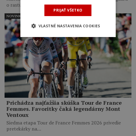
o rastúcom výkonnostnom…
PRIJAŤ VŠETKO
NOVINKY
VLASTNÉ NASTAVENIA COOKIES
Prichádza najťažšia skúška Tour de France
Femmes. Favoritky čaká legendárny Mont
Ventoux
Siedma etapa Tour de France Femmes 2026 privedie
pretekárky na…