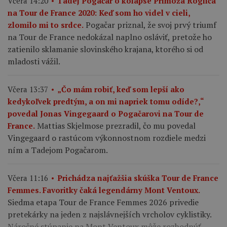
Včera 14:20
Tadej Pogačar o kolapse Primoža Rogliča
na Tour de France 2020: Keď som ho videl v cieli,
Pogačar priznal, že svoj prvý triumf
zlomilo mi to srdce.
na Tour de France nedokázal naplno osláviť, pretože ho
zatienilo sklamanie slovinského krajana, ktorého si od
mladosti vážil.
Včera 13:37
„Čo mám robiť, keď som lepší ako
kedykoľvek predtým, a on mi napriek tomu odíde?,“
povedal Jonas Vingegaard o Pogačarovi na Tour de
Mattias Skjelmose prezradil, čo mu povedal
France.
Vingegaard o rastúcom výkonnostnom rozdiele medzi
ním a Tadejom Pogačarom.
Včera 11:16
Prichádza najťažšia skúška Tour de France
Femmes. Favoritky čaká legendárny Mont Ventoux.
Siedma etapa Tour de France Femmes 2026 privedie
pretekárky na jeden z najslávnejších vrcholov cyklistiky.
Náročné stúpanie na Mont Ventoux môže rozhodnúť