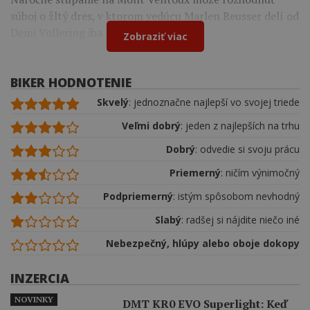
súboj o žltý dres, v ktorom vedúcu Marlen Reusser delí od
Demi Vollering iba 12 sekúnd.
Zobraziť viac
BIKER HODNOTENIE
Skvelý
: jednoznačne najlepší vo svojej triede
Veľmi dobrý
: jeden z najlepších na trhu
Dobrý
: odvedie si svoju prácu
Priemerný
: ničím výnimočný
Podpriemerný
: istým spôsobom nevhodný
Slabý
: radšej si nájdite niečo iné
Nebezpečný, hlúpy alebo oboje dokopy
INZERCIA
NOVINKY
DMT KR0 EVO Superlight: Keď