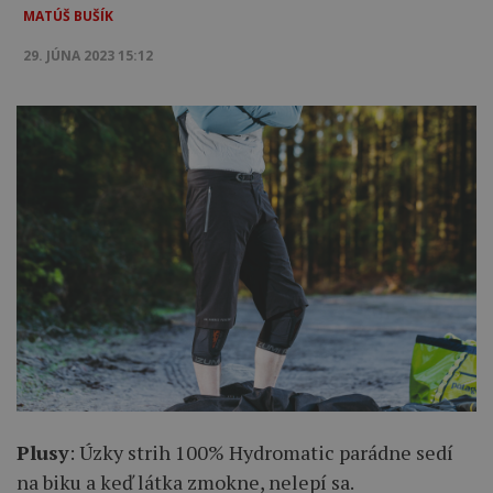
MATÚŠ BUŠÍK
29. JÚNA 2023 15:12
Plusy
: Úzky strih 100% Hydromatic parádne sedí
na biku a keď látka zmokne, nelepí sa.