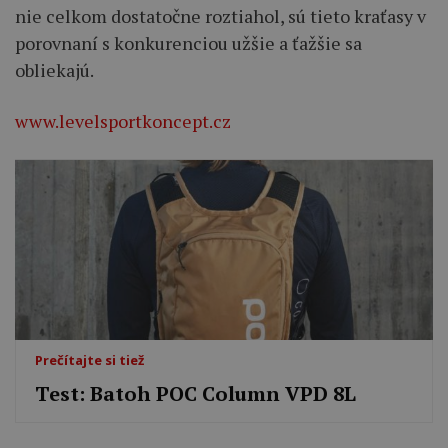
nie celkom dostatočne roztiahol, sú tieto kraťasy v
porovnaní s konkurenciou užšie a ťažšie sa
obliekajú.
www.levelsportkoncept.cz
Prečítajte si tiež
Test: Batoh POC Column VPD 8L