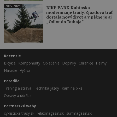
NOVINKY
BIKE PARK Kubínska
modernizuje traily. Zjazdová trať
dostala nový život a v pláne je aj
„Odľot do Dubaja“
Recenzie
Bicykle
Komponenty
Oblečenie
Doplnky
Chrániče
Helmy
Náradie
Výživa
Poradňa
Tréning a strava
Technika jazdy
Kam na bike
Opravy a údržba
Partnerské weby
cyklisticke.trasy.sk
relaxmagazin.sk
surfmagazin.sk