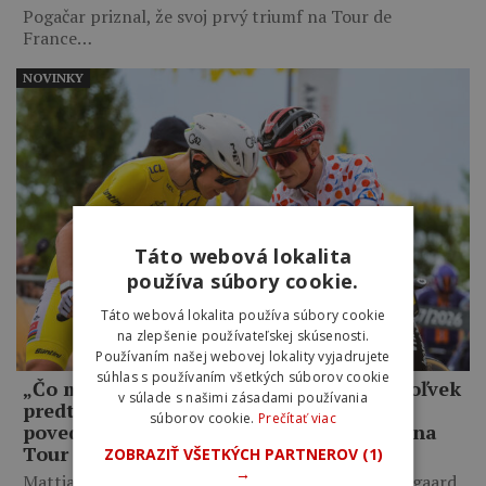
Pogačar priznal, že svoj prvý triumf na Tour de
France…
NOVINKY
Táto webová lokalita
používa súbory cookie.
Táto webová lokalita používa súbory cookie
na zlepšenie používateľskej skúsenosti.
Používaním našej webovej lokality vyjadrujete
súhlas s používaním všetkých súborov cookie
„Čo mám robiť, keď som lepší ako kedykoľvek
v súlade s našimi zásadami používania
predtým, a on mi napriek tomu odíde?,“
súborov cookie.
Prečítať viac
povedal Jonas Vingegaard o Pogačarovi na
Tour de France
ZOBRAZIŤ VŠETKÝCH PARTNEROV
(1)
→
Mattias Skjelmose prezradil, čo mu povedal Vingegaard