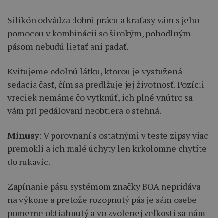
Silikón odvádza dobrú prácu a kraťasy vám s jeho
pomocou v kombinácii so širokým, pohodlným
pásom nebudú lietať ani padať.
Kvitujeme odolnú látku, ktorou je vystužená
sedacia časť, čím sa predlžuje jej životnosť. Pozícii
vreciek nemáme čo vytknúť, ich plné vnútro sa
vám pri pedálovaní neobtiera o stehná.
Mínusy
: V porovnaní s ostatnými v teste zipsy viac
premokli a ich malé úchyty len krkolomne chytíte
do rukavíc.
Zapínanie pásu systémom značky BOA nepridáva
na výkone a pretože rozopnutý pás je sám osebe
pomerne obtiahnutý a vo zvolenej veľkosti sa nám