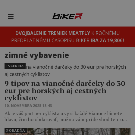
DVOJBALENIE TRENIEK MEATFLY
K ROČNÉMU
PREDPLATNÉMU ČASOPISU BIKER
IBA ZA 19,80€!
zimné vybavenie
INZERCIA
9 tipov na vianočné darčeky do 30
eur pre horských aj cestných
cyklistov
10. NOVEMBRA 2025 18:43
Ak je váš partner cyklista a vy si každé Vianoce lámete
hlavu, čím ho obdarovať, možno vám príde vhod tento…
PORADŇA