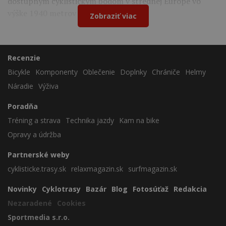
dostupným cyklistickým bodom v strednej Európe vo
výške 1940 metrov nad morom.
Zobraziť viac
Recenzie
Bicykle
Komponenty
Oblečenie
Doplnky
Chrániče
Helmy
Náradie
Výživa
Poradňa
Tréning a strava
Technika jazdy
Kam na bike
Opravy a údržba
Partnerské weby
cyklisticke.trasy.sk
relaxmagazin.sk
surfmagazin.sk
Novinky
Cyklotrasy
Bazár
Blog
Fotosúťaž
Redakcia
Nezaradené
Cookies
Sportmedia s.r.o.