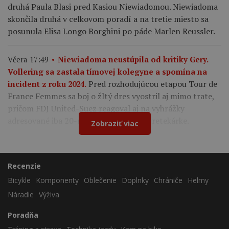
druhá Paula Blasi pred Kasiou Niewiadomou. Niewiadoma
skončila druhá v celkovom poradí a na tretie miesto sa
posunula Elisa Longo Borghini po páde Marlen Reussler.
Včera 17:49
Niewiadoma neustúpila od kritiky Gery.
Vollering sa zastala tímovej kolegyne a spomína na
Pred rozhodujúcou etapou Tour de
incident z roku 2024.
France Femmes sa boj o žltý dres vyostril aj mimo trate,
pričom FDJ United-Suez reagoval aj na vyhrážky
adresované iba 20-ročnej francúzskej pretekárke.
Zobraziť viac
Recenzie
Bicykle
Komponenty
Oblečenie
Doplnky
Chrániče
Helmy
Náradie
Výživa
Poradňa