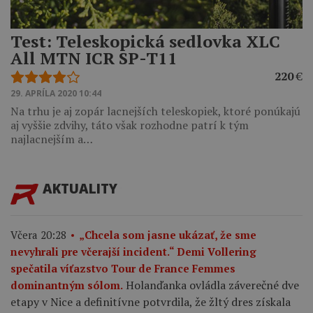
Test: Teleskopická sedlovka XLC
All MTN ICR SP-T11
220
€
29. APRÍLA 2020 10:44
Na trhu je aj zopár lacnejších teleskopiek, ktoré ponúkajú
aj vyššie zdvihy, táto však rozhodne patrí k tým
najlacnejším a…
AKTUALITY
Včera 20:28
„Chcela som jasne ukázať, že sme
nevyhrali pre včerajší incident.“ Demi Vollering
spečatila víťazstvo Tour de France Femmes
Holanďanka ovládla záverečné dve
dominantným sólom.
etapy v Nice a definitívne potvrdila, že žltý dres získala