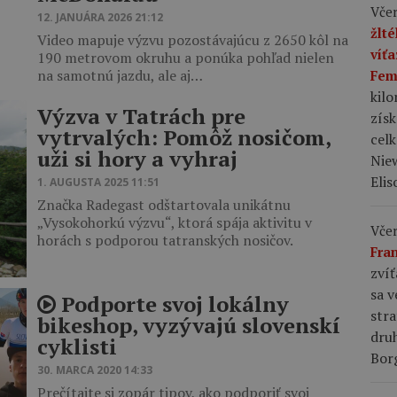
Včer
12. JANUÁRA 2026 21:12
žlt
Video mapuje výzvu pozostávajúcu z 2650 kôl na
víť
190 metrovom okruhu a ponúka pohľad nielen
na samotnú jazdu, ale aj…
Fem
kil
Výzva v Tatrách pre
zís
vytrvalých: Pomôž nosičom,
celk
uži si hory a vyhraj
Niew
Elis
1. AUGUSTA 2025 11:51
Značka Radegast odštartovala unikátnu
„Vysokohorkú výzvu“, ktorá spája aktivitu v
Včer
horách s podporou tatranských nosičov.
Fra
zvíť
sa v
Podporte svoj lokálny
stra
bikeshop, vyzývajú slovenskí
dru
cyklisti
Bor
30. MARCA 2020 14:33
Prečítajte si zopár tipov, ako podporiť svoj