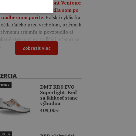
umfe na legendárnom Mont Ventoux:
o mi iba o víťazstvo, túžila som po
Poľská cyklistka
 nádhernom pocite.
očila ďaleko pred vrcholom, pričom k
tívnemu triumfu ju povzbudilo aj
kané stretnutie s rodičmi priamo na
i.
Zobraziť viac
ZERCIA
INKY
DMT KR0 EVO
Superlight: Keď
sa ľahkosť stane
výhodou
409,00
€
ERCIA
BBB elektrická