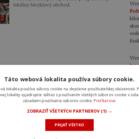
Včer
lokálny bicyklový obchod.
Poľ
kil
skon
vede
fini
Včer
tro
zby
Táto webová lokalita používa súbory cookie.
na 
využ
vá lokalita používa súbory cookie na zlepšenie používateľskej skúsenosti. 
favo
vej lokality vyjadrujete súhlas s používaním všetkých súborov cookie v súla
zásadami používania súborov cookie.
Prečítať viac
pre
si v
ZOBRAZIŤ VŠETKÝCH PARTNEROV
(1) →
v c
PRIJAŤ VŠETKO
Včer