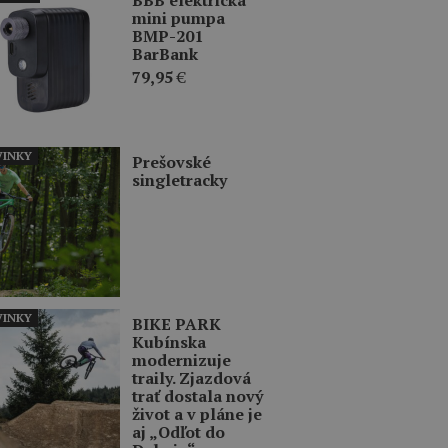
mini pumpa
BMP-201
BarBank
79,95
€
INKY
Prešovské
singletracky
INKY
BIKE PARK
Kubínska
modernizuje
traily. Zjazdová
trať dostala nový
život a v pláne je
aj „Odľot do