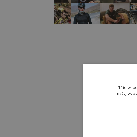
Táto webo
našej webo