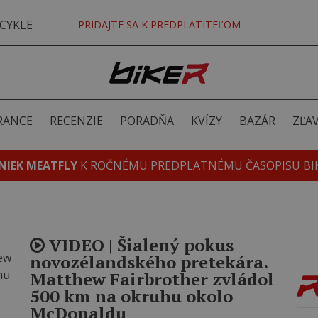
CYKLE
PRIDAJTE SA K PREDPLATITEĽOM
RANCE
RECENZIE
PORADŇA
KVÍZY
BAZÁR
ZĽA
NIEK MEATFLY
K ROČNÉMU PREDPLATNÉMU ČASOPISU BI
VIDEO | Šialený pokus
novozélandského pretekára.
Matthew Fairbrother zvládol
500 km na okruhu okolo
McDonaldu