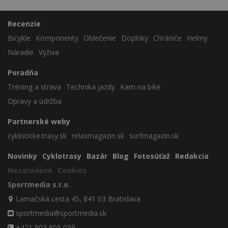
Recenzie
Bicykle
Komponenty
Oblečenie
Doplnky
Chrániče
Helmy
Náradie
Výživa
Poradňa
Tréning a strava
Technika jazdy
Kam na bike
Opravy a údržba
Partnerské weby
cyklisticke.trasy.sk
relaxmagazin.sk
surfmagazin.sk
Novinky
Cyklotrasy
Bazár
Blog
Fotosúťaž
Redakcia
Nezaradené
Cookies
Sportmedia s.r.o.
Lamačská cesta 45, 841 03 Bratislava
sportmedia@sportmedia.sk
+421 903 805 059