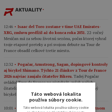
AKTUALITY
12:46
Isaac del Toro zostane v tíme UAE Emirates-
22-ročný
XRG, zmluvu predĺžil až do konca roka 2031.
Mexičan má za sebou životnú sezónu, počas ktorej vyhral
troje etapové preteky a pri svojom debute na Tour de
France obsadil celkové tretie miesto.
12:32
Pogačar, Armstrong, Sagan, dopingové kontroly
aj bicykel Shimano. Týchto 21 článkov z Tour de France
Tadej Pogačar
2026 najviac zaujalo čitateľov Bikeru.
ovládol Tour de France po piatykrát, avšak našich
čitateľov zaujal ešte viac detailný pohľad na servisný
Táto webová lokalita
bicykel Shimano.
používa súbory cookie.
10:01
Aký tlak by ste mali mať v plášťoch na cestnom
Táto webová lokalita používa súbory cookie