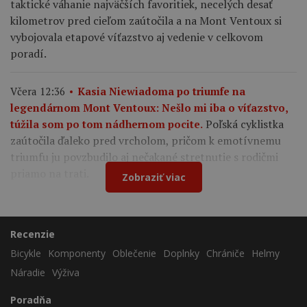
taktické váhanie najväčších favoritiek, necelých desať
kilometrov pred cieľom zaútočila a na Mont Ventoux si
vybojovala etapové víťazstvo aj vedenie v celkovom
poradí.
Včera 12:36
Kasia Niewiadoma po triumfe na
legendárnom Mont Ventoux: Nešlo mi iba o víťazstvo,
Poľská cyklistka
túžila som po tom nádhernom pocite.
zaútočila ďaleko pred vrcholom, pričom k emotívnemu
triumfu ju povzbudilo aj nečakané stretnutie s rodičmi
priamo na trati.
Zobraziť viac
Recenzie
Bicykle
Komponenty
Oblečenie
Doplnky
Chrániče
Helmy
Náradie
Výživa
Poradňa