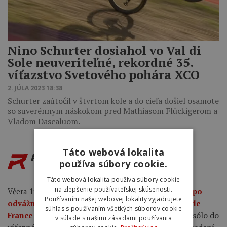
Nino Schurter dosiahol vo Val di
Sole neuveriteľné, rekordné 35.
víťazstvo Svetového pohára XCO
2. JÚLA 2023 18:38
Schurter zaútočil v štvrtom kole a do cieľa došiel osamote
so suverénnym náskokom pred Mathiasom Flückigerom a
Vladom Dascaluom.
Táto webová lokalita
AKTUALITY
používa súbory cookie.
Táto webová lokalita používa súbory cookie
na zlepšenie používateľskej skúsenosti.
Včera 19:04
Demi Vollering ide do žltého dresu po
Používaním našej webovej lokality vyjadrujete
odvážnom útoku a víťazstve v ôsmej etape Tour de
súhlas s používaním všetkých súborov cookie
Vollering dotiahla 6-kilometrové sólo do
France Femmes.
v súlade s našimi zásadami používania