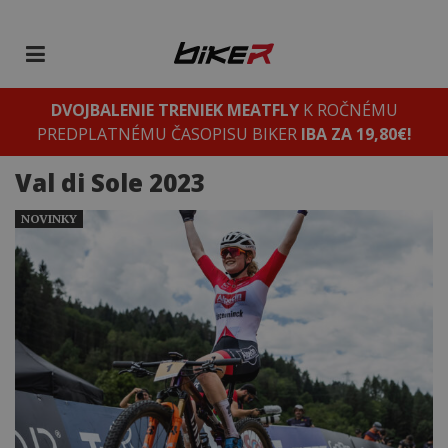
DVOJBALENIE TRENIEK MEATFLY
K ROČNÉMU
PREDPLATNÉMU ČASOPISU BIKER
IBA ZA 19,80€!
Val di Sole 2023
NOVINKY