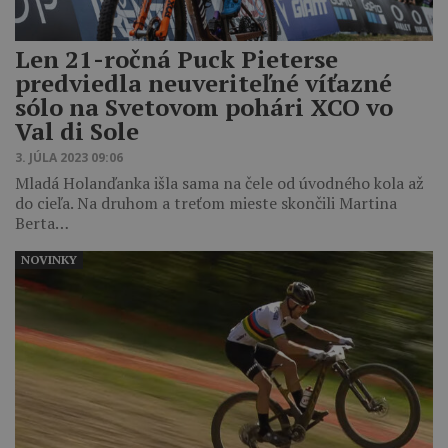
Len 21-ročná Puck Pieterse
predviedla neuveriteľné víťazné
sólo na Svetovom pohári XCO vo
Val di Sole
3. JÚLA 2023 09:06
Mladá Holanďanka išla sama na čele od úvodného kola až
do cieľa. Na druhom a treťom mieste skončili Martina
Berta…
NOVINKY