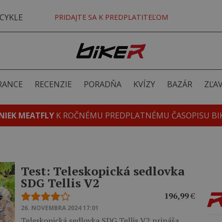
CYKLE
PRIDAJTE SA K PREDPLATITEĽOM
RANCE
RECENZIE
PORADŇA
KVÍZY
BAZÁR
ZĽA
NIEK MEATFLY
K ROČNÉMU PREDPLATNÉMU ČASOPISU BI
Test: Teleskopická sedlovka
SDG Tellis V2
196,99
€
26. NOVEMBRA 2024 17:01
Teleskopická sedlovka SDG Tellis V2 prináša