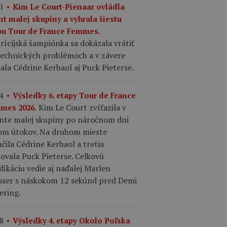
1
Kim Le Court-Pienaar ovládla
nt malej skupiny a vyhrala šiestu
pu Tour de France Femmes.
ícijská šampiónka sa dokázala vrátiť
technických problémoch a v závere
ala Cédrine Kerbaol aj Puck Pieterse.
4
Výsledky 6. etapy Tour de France
Kim Le Court zvíťazila v
mes 2026.
inte malej skupiny po náročnom dni
om útokov. Na druhom mieste
čila Cédrine Kerbaol a tretia
šovala Puck Pieterse. Celkovú
ifikáciu vedie aj naďalej Marlen
sser s náskokom 12 sekúnd pred Demi
ering.
8
Výsledky 4. etapy Okolo Poľska