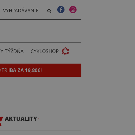
VY TÝŽDŇA
CYKLOSHOP
KER
IBA ZA 19,80€!
AKTUALITY