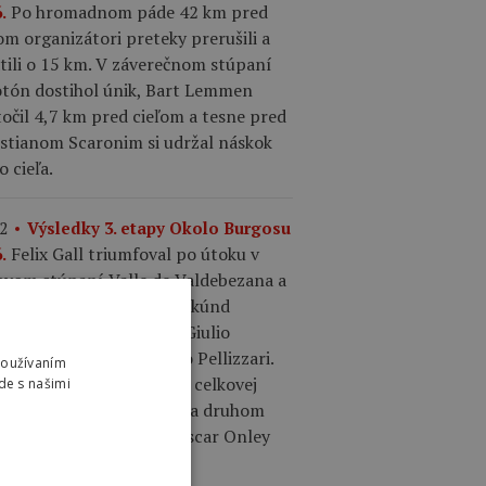
Po hromadnom páde 42 km pred
.
om organizátori preteky prerušili a
tili o 15 km. V záverečnom stúpaní
otón dostihol únik, Bart Lemmen
očil 4,7 km pred cieľom a tesne pred
istianom Scaronim si udržal náskok
o cieľa.
2
Výsledky 3. etapy Okolo Burgosu
Felix Gall triumfoval po útoku v
.
ľovom stúpaní Valle de Valdebezana a
km sóle. So stratou 11 sekúnd
šoval na druhom mieste Giulio
one a tretí skončil Giulio Pellizzari.
Používaním
 sa tak dostal do vedenia celkovej
de s našimi
ifikácie. Ciccone stráca na druhom
te šesť sekúnd a tretí Oscar Onley
m sekúnd.