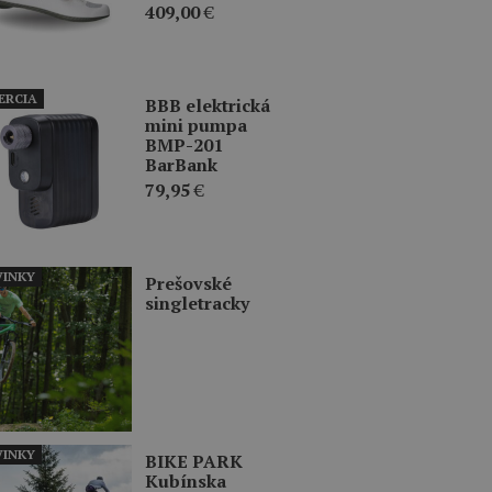
409,00
€
ERCIA
BBB elektrická
mini pumpa
BMP-201
BarBank
79,95
€
INKY
Prešovské
singletracky
INKY
BIKE PARK
Kubínska