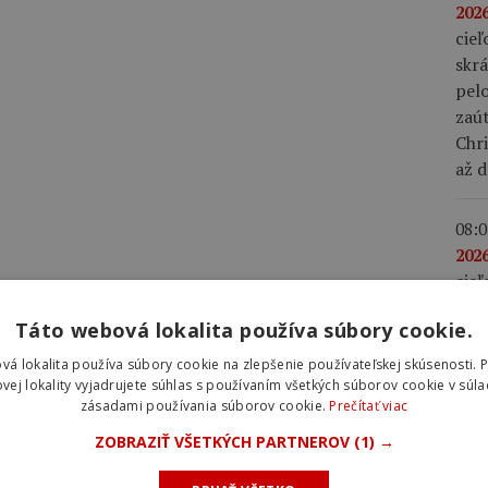
2026
cieľ
skrá
pel
zaút
Chr
až d
08:0
2026
cie
4,6 
Táto webová lokalita používa súbory cookie.
fini
Cicc
vá lokalita používa súbory cookie na zlepšenie používateľskej skúsenosti. 
Gall
vej lokality vyjadrujete súhlas s používaním všetkých súborov cookie v súla
zásadami používania súborov cookie.
Prečítať viac
klas
mies
ZOBRAZIŤ VŠETKÝCH PARTNEROV
(1) →
ose