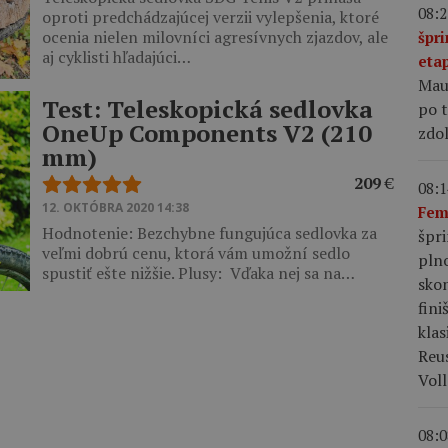
08:2
oproti predchádzajúcej verzii vylepšenia, ktoré
ocenia nielen milovníci agresívnych zjazdov, ale
špri
aj cyklisti hľadajúci…
eta
Maur
Test: Teleskopická sedlovka
po 
OneUp Components V2 (210
zdol
mm)
209
€
08:1
12. OKTÓBRA 2020 14:38
Fem
Hodnotenie: Bezchybne fungujúca sedlovka za
špr
veľmi dobrú cenu, ktorá vám umožní sedlo
pln
spustiť ešte nižšie. Plusy: Vďaka nej sa na…
skon
fini
klas
Reu
Voll
08:0