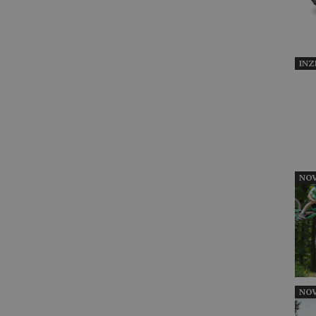
INZ
NOV
NOV