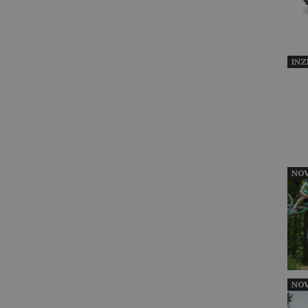
INZ
NOV
NOV