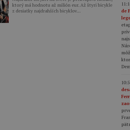
11:1
ktorý má hodnotu až milión eur. Až štyri bicykle
z desiatky najdrahších bicyklov…
de 
leg
eta
priv
najs
Nár
môže
kto
Demi
10:5
des
Fer
zao
prve
Fra
pät