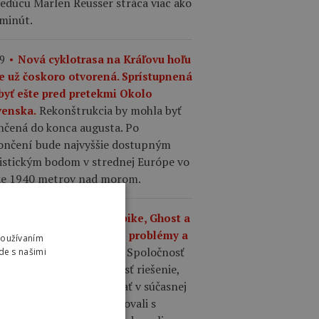
edúcu Marlen Reusser stráca viac ako
 minút.
9
Nová cyklotrasa na Kráľovu hoľu
e už čoskoro otvorená. Sprístupnená
byť ešte pred pretekmi Okolo
Rekonštrukcia by mohla byť
venska.
nčená do konca augusta. Po
ončení bude najvyššie dostupným
listickým bodom v strednej Európe vo
ke 1940 metrov nad morom.
6
Majiteľ značiek Haibike, Ghost a
ierre má vážne finančné problémy a
Používaním
Spoločnosť
al insolvenčné konanie.
de s našimi
ll Group nedokázala nájsť riešenie,
é by umožnilo pokračovať v súčasnej
be, hoci poradcovia rokovali s