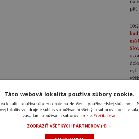
na v
päť
10:2
bud
má 
Slo
uko
dok
cyk
výš
Táto webová lokalita používa súbory cookie.
09:5
Lap
vá lokalita používa súbory cookie na zlepšenie používateľskej skúsenosti. 
zač
vej lokality vyjadrujete súhlas s používaním všetkých súborov cookie v súla
zásadami používania súborov cookie.
Prečítať viac
Acce
ktor
ZOBRAZIŤ VŠETKÝCH PARTNEROV
(1) →
podo