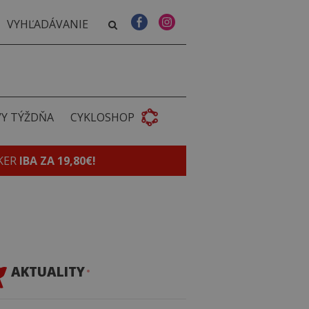
VY TÝŽDŇA
CYKLOSHOP
KER
IBA ZA 19,80€!
AKTUALITY