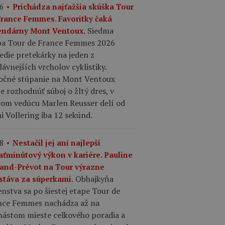
6
Prichádza najťažšia skúška Tour
France Femmes. Favoritky čaká
Siedma
endárny Mont Ventoux.
pa Tour de France Femmes 2026
edie pretekárky na jeden z
lávnejších vrcholov cyklistiky.
očné stúpanie na Mont Ventoux
 rozhodnúť súboj o žltý dres, v
rom vedúcu Marlen Reusser delí od
 Vollering iba 12 sekúnd.
8
Nestačil jej ani najlepší
aťminútový výkon v kariére. Pauline
rand-Prévot na Tour výrazne
Obhajkyňa
stáva za súperkami.
nstva sa po šiestej etape Tour de
nce Femmes nachádza až na
nástom mieste celkového poradia a