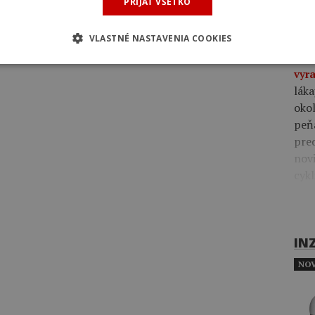
via
PRIJAŤ VŠETKO
rôz
VLASTNÉ NASTAVENIA COOKIES
09:4
vyra
láka
okol
peň
pre
novi
cykl
IN
NOV