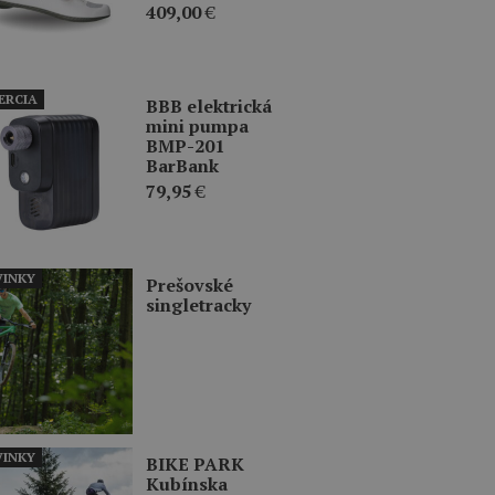
409,00
€
ERCIA
BBB elektrická
mini pumpa
BMP-201
BarBank
79,95
€
INKY
Prešovské
singletracky
INKY
BIKE PARK
Kubínska