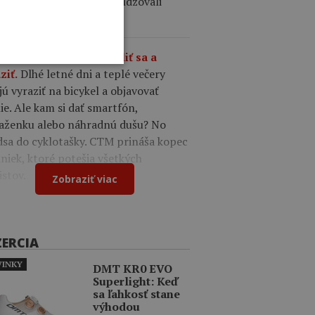
cerými záujemcami a posudzovali
ne ponuky.
9
CTM tašky – čas zbaliť sa a
Dlhé letné dni a teplé večery
ziť.
jú vyraziť na bicykel a objavovať
ie. Ale kam si dať smartfón,
aženku alebo náhradnú dušu? No
dsa do cyklotašky. CTM prináša kopec
niek, ktoré potešia všetkých
istov.
Zobraziť viac
ZERCIA
INKY
DMT KR0 EVO
Superlight: Keď
sa ľahkosť stane
výhodou