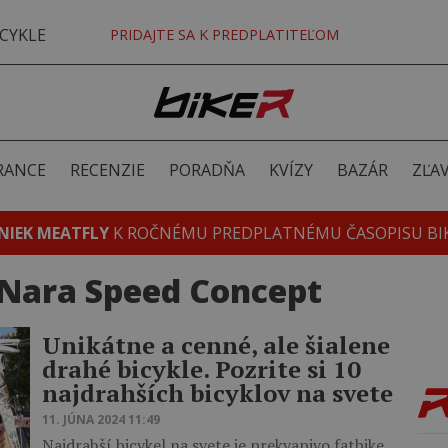
CYKLE
PRIDAJTE SA K PREDPLATITEĽOM
RANCE
RECENZIE
PORADŇA
KVÍZY
BAZÁR
ZĽA
NIEK MEATFLY
K ROČNÉMU PREDPLATNÉMU ČASOPISU BI
Nara Speed Concept
Unikátne a cenné, ale šialene
drahé bicykle. Pozrite si 10
najdrahších bicyklov na svete
11. JÚNA 2024 11:49
Najdrahší bicykel na svete je prekvapivo fatbike,