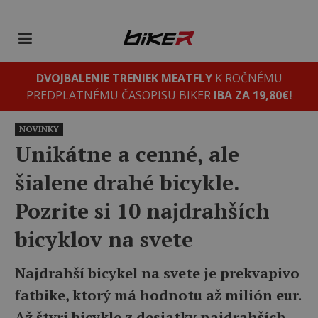
DVOJBALENIE TRENIEK MEATFLY
K ROČNÉMU
PREDPLATNÉMU ČASOPISU BIKER
IBA ZA 19,80€!
NOVINKY
Unikátne a cenné, ale
šialene drahé bicykle.
Pozrite si 10 najdrahších
bicyklov na svete
Najdrahší bicykel na svete je prekvapivo
fatbike, ktorý má hodnotu až milión eur.
Až štyri bicykle z desiatky najdrahších