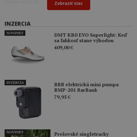
priamo na trati.
Zobraziť viac
INZERCIA
NOVINKY
DMT KR0 EVO Superlight: Keď
sa ľahkosť stane výhodou
409,00
€
INZERCIA
BBB elektrická mini pumpa
BMP-201 BarBank
79,95
€
NOVINKY
Prešovské singletracky