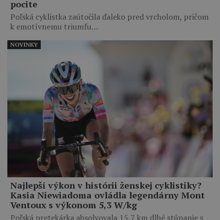
pocite
Poľská cyklistka zaútočila ďaleko pred vrcholom, pričom
k emotívnemu triumfu…
NOVINKY
Najlepší výkon v histórii ženskej cyklistiky?
Kasia Niewiadoma ovládla legendárny Mont
Ventoux s výkonom 5,3 W/kg
Poľská pretekárka absolvovala 15,7 km dlhé stúpanie s