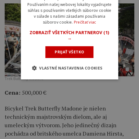
Používaním našej webovej lokality vyjadrujete
súhlas s používaním všetkých súborov cookie
v súlade s našimi zásadami používania
súborov cookie.
Prečítať viac
ZOBRAZIŤ VŠETKÝCH PARTNEROV
(1)
→
PRIJAŤ VŠETKO
VLASTNÉ NASTAVENIA COOKIES
Trek Butterfly Madone
Cena:
500,000 €
Bicykel Trek Butterfly Madone je nielen
technickým majstrovským dielom, ale aj
umeleckým výtvorom. Jeho jedinečný dizajn
pochádza od britského umelca Damiena Hirsta,