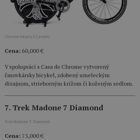
Chrome Hearts X Cervelo
Cena:
60,000 €
V spolupráci s Casa de Chrome vytvorený
časovkársky bicykel, zdobený umeleckým
dizajnom, strieborným krížom či koženým sedlom.
7. Trek Madone 7 Diamond
Trek Madone 7: Diamond
Cena:
75,000 €