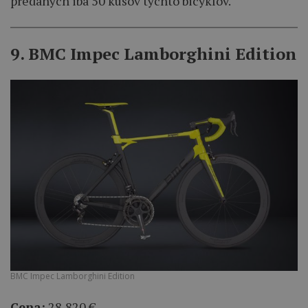
predaných iba 50 kusov týchto bicyklov.
9. BMC Impec Lamborghini Edition
BMC Impec Lamborghini Edition
Cena:
28,820 €