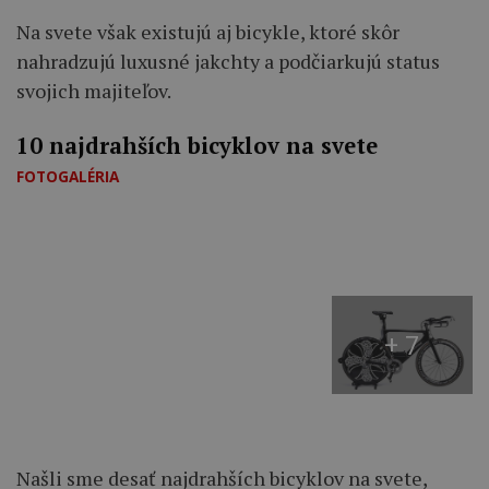
Na svete však existujú aj bicykle, ktoré skôr
nahradzujú luxusné jakchty a podčiarkujú status
svojich majiteľov.
10 najdrahších bicyklov na svete
FOTOGALÉRIA
+ 7
Našli sme desať najdrahších bicyklov na svete,