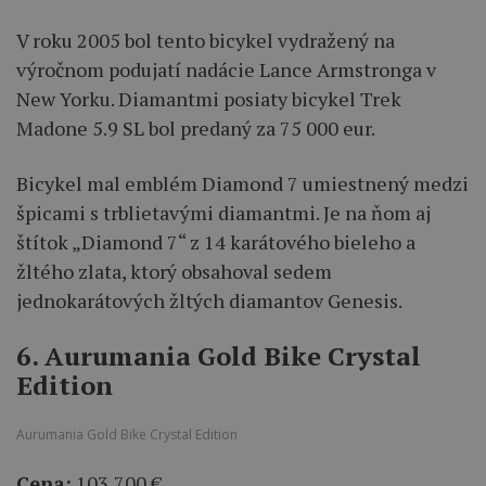
V roku 2005 bol tento bicykel vydražený na
výročnom podujatí nadácie Lance Armstronga v
New Yorku. Diamantmi posiaty bicykel Trek
Madone 5.9 SL bol predaný za 75 000 eur.
Bicykel mal emblém Diamond 7 umiestnený medzi
špicami s trblietavými diamantmi. Je na ňom aj
štítok „Diamond 7“ z 14 karátového bieleho a
žltého zlata, ktorý obsahoval sedem
jednokarátových žltých diamantov Genesis.
6. Aurumania Gold Bike Crystal
Edition
Aurumania Gold Bike Crystal Edition
Cena:
103,700 €