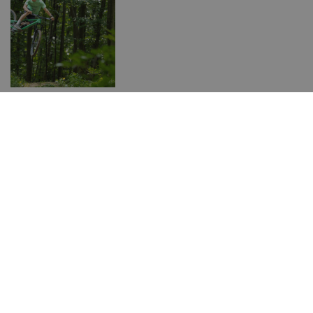
Zavrieť reklamu
NOVINKY
BIKE PARK Kubínska
modernizuje traily. Zjazdová trať
dostala nový život a v pláne je aj
„Odľot do Dubaja“
Recenzie
Bicykle
Komponenty
Oblečenie
Doplnky
Chrániče
Helmy
Náradie
Výživa
Poradňa