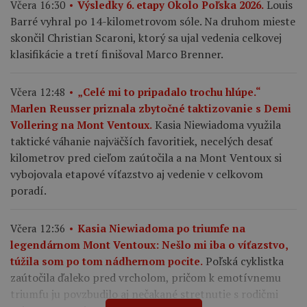
Louis
Včera 16:30
Výsledky 6. etapy Okolo Poľska 2026.
Barré vyhral po 14-kilometrovom sóle. Na druhom mieste
skončil Christian Scaroni, ktorý sa ujal vedenia celkovej
klasifikácie a tretí finišoval Marco Brenner.
Včera 12:48
„Celé mi to pripadalo trochu hlúpe.“
Marlen Reusser priznala zbytočné taktizovanie s Demi
Kasia Niewiadoma využila
Vollering na Mont Ventoux.
taktické váhanie najväčších favoritiek, necelých desať
kilometrov pred cieľom zaútočila a na Mont Ventoux si
vybojovala etapové víťazstvo aj vedenie v celkovom
poradí.
Včera 12:36
Kasia Niewiadoma po triumfe na
legendárnom Mont Ventoux: Nešlo mi iba o víťazstvo,
Poľská cyklistka
túžila som po tom nádhernom pocite.
zaútočila ďaleko pred vrcholom, pričom k emotívnemu
triumfu ju povzbudilo aj nečakané stretnutie s rodičmi