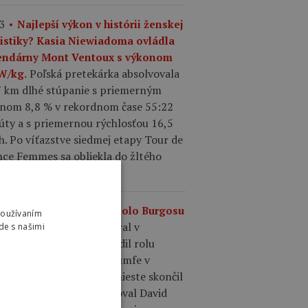
3
Najlepší výkon v histórii ženskej
listiky? Kasia Niewiadoma ovládla
endárny Mont Ventoux s výkonom
Poľská pretekárka absolvovala
 W/kg.
7 km dlhé stúpanie s priemerným
onom 8,8 % v rekordnom čase 55:22
úty a s priemernou rýchlosťou 16,5
. Po víťazstve siedmej etapy Tour de
nce Femmes sa obliekla do žltého
u.
0
Výsledky 4. etapy Okolo Burgosu
Používaním
Matthew Brennan vyhral v
.
de s našimi
madnom šprinte a potvrdil rolu
epšieho šprintéra po triumfe v
dnej etape. Na druhom mieste skončil
ence Pithie a tretí finišoval David