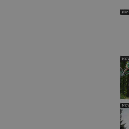
INZ
NOV
NOV