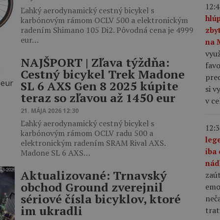
12:4
Ľahký aerodynamický cestný bicykel s
hlú
karbónovým rámom OCLV 500 a elektronickým
radením Shimano 105 Di2. Pôvodná cena je 4999
zby
eur…
na 
využ
NAJŠPORT | Zľava týždňa:
favo
Cestný bicykel Trek Madone
pre
SL 6 AXS Gen 8 2025 kúpite
si v
teraz so zľavou až 1450 eur
v c
21. MÁJA 2026 12:30
Ľahký aerodynamický cestný bicykel s
12:3
karbónovým rámom OCLV radu 500 a
leg
elektronickým radením SRAM Rival AXS.
iba 
Madone SL 6 AXS…
nád
Aktualizované: Trnavský
zaút
obchod Ground zverejnil
emo
sériové čísla bicyklov, ktoré
neča
im ukradli
trat