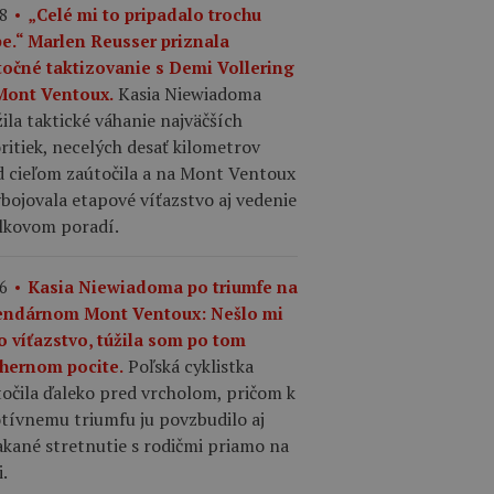
8
„Celé mi to pripadalo trochu
pe.“ Marlen Reusser priznala
točné taktizovanie s Demi Vollering
Kasia Niewiadoma
Mont Ventoux.
ila taktické váhanie najväčších
ritiek, necelých desať kilometrov
d cieľom zaútočila a na Mont Ventoux
ybojovala etapové víťazstvo aj vedenie
elkovom poradí.
6
Kasia Niewiadoma po triumfe na
endárnom Mont Ventoux: Nešlo mi
o víťazstvo, túžila som po tom
Poľská cyklistka
hernom pocite.
očila ďaleko pred vrcholom, pričom k
tívnemu triumfu ju povzbudilo aj
kané stretnutie s rodičmi priamo na
i.