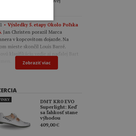
ález. V drese lídra celkovej
ifikácie je Felix Gall.
1
Výsledky 5. etapy Okolo Poľska
Jan Christen porazil Marca
.
nnera v kopcovitom dojazde. Na
om mieste skončil Louis Barré.
ovú klasifikáciu vedie aj naďalej Bart
men.
Zobraziť viac
ZERCIA
INKY
DMT KR0 EVO
Superlight: Keď
sa ľahkosť stane
výhodou
409,00
€