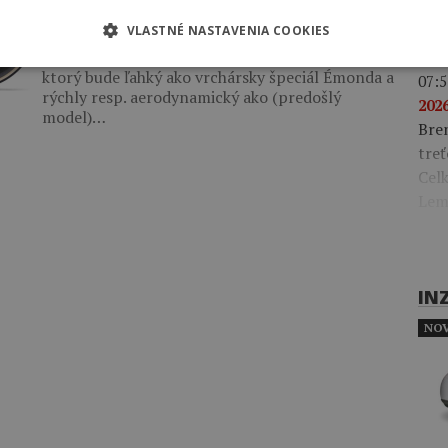
špecifikácie, ceny)
Gonz
klas
VLASTNÉ NASTAVENIA COOKIES
28. JÚNA 2024 08:14
Cieľom bolo vytvoriť pretekársky cestný bicykel,
ktorý bude ľahký ako vrchársky špeciál Émonda a
07:5
rýchly resp. aerodynamický ako (predošlý
2026
model)…
Bre
treť
Celk
Lem
IN
NOV