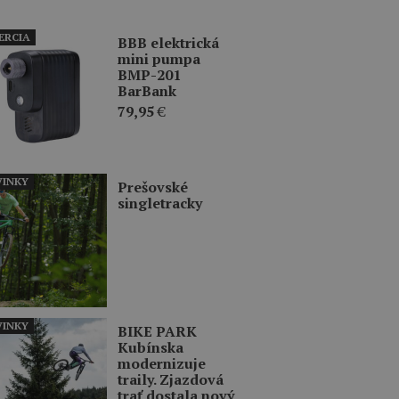
ERCIA
BBB elektrická
mini pumpa
BMP-201
BarBank
79,95
€
INKY
Prešovské
singletracky
INKY
BIKE PARK
Kubínska
modernizuje
traily. Zjazdová
trať dostala nový