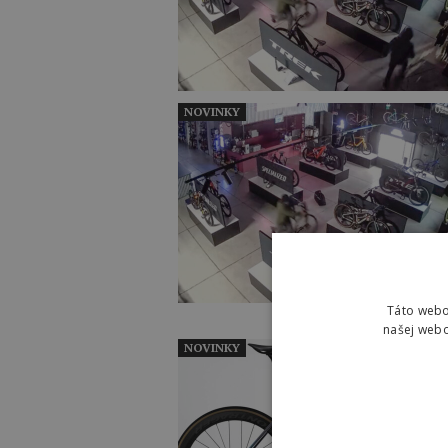
NOVINKY
Táto webo
našej webo
NOVINKY