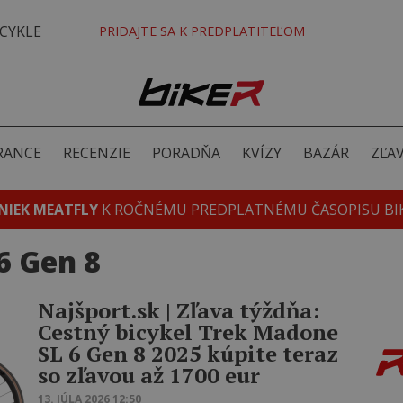
CYKLE
PRIDAJTE SA K PREDPLATITEĽOM
RANCE
RECENZIE
PORADŇA
KVÍZY
BAZÁR
ZĽA
NIEK MEATFLY
K ROČNÉMU PREDPLATNÉMU ČASOPISU BI
6 Gen 8
Najšport.sk | Zľava týždňa:
Cestný bicykel Trek Madone
SL 6 Gen 8 2025 kúpite teraz
so zľavou až 1700 eur
13. JÚLA 2026 12:50