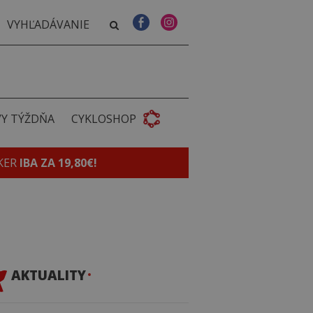
VY TÝŽDŇA
CYKLOSHOP
KER
IBA ZA 19,80€!
AKTUALITY