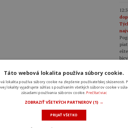
12:3
dop
Týc
najv
Pog
piat
ešte
bic
Táto webová lokalita používa súbory cookie.
10:0
plá
vá lokalita používa súbory cookie na zlepšenie používateľskej skúsenosti. 
rov
vej lokality vyjadrujete súhlas s používaním všetkých súborov cookie v súla
zásadami používania súborov cookie.
Prečítať viac
rýc
pláš
ZOBRAZIŤ VŠETKÝCH PARTNEROV
(1) →
rých
voči
PRIJAŤ VŠETKO