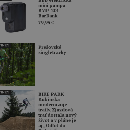
mini pumpa
BMP-201
BarBank
79,95
€
INKY
Prešovské
singletracky
INKY
BIKE PARK
Kubínska
modernizuje
traily. Zjazdová
trať dostala nový
život a v pláne je
aj „Odľot do