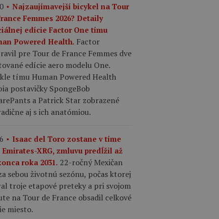
0
Najzaujímavejší bicykel na Tour
France Femmes 2026? Detaily
ciálnej edície Factor One tímu
Factor
an Powered Health.
pravil pre Tour de France Femmes dve
tované edície aero modelu One.
ykle tímu Human Powered Health
bia postavičky SpongeBob
arePants a Patrick Star zobrazené
adične aj s ich anatómiou.
6
Isaac del Toro zostane v tíme
 Emirates-XRG, zmluvu predĺžil až
22-ročný Mexičan
konca roka 2031.
a sebou životnú sezónu, počas ktorej
al troje etapové preteky a pri svojom
te na Tour de France obsadil celkové
ie miesto.