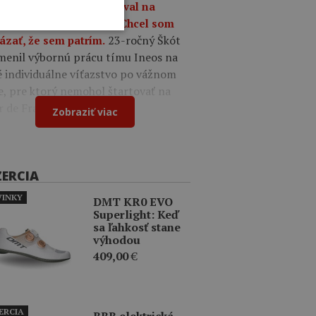
9
Oscar Onley triumfoval na
tekoch Okolo Burgosu: Chcel som
23-ročný Škót
ázať, že sem patrím.
menil výbornú prácu tímu Ineos na
é individuálne víťazstvo po vážnom
e, pre ktorý nemohol štartovať na
r de France.
Zobraziť viac
ZERCIA
INKY
DMT KR0 EVO
Superlight: Keď
sa ľahkosť stane
výhodou
409,00
€
ERCIA
BBB elektrická