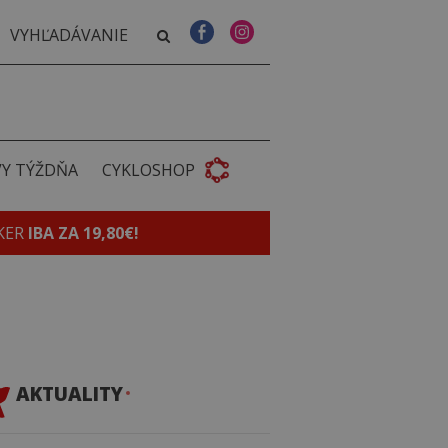
VY TÝŽDŇA
CYKLOSHOP
KER
IBA ZA 19,80€!
AKTUALITY