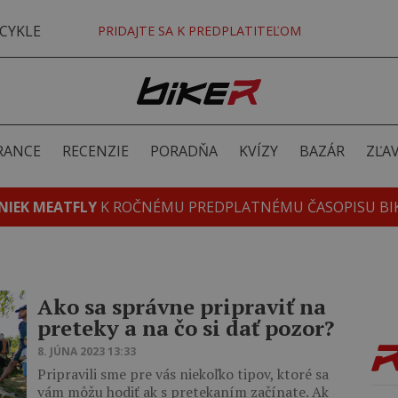
CYKLE
PRIDAJTE SA K PREDPLATITEĽOM
RANCE
RECENZIE
PORADŇA
KVÍZY
BAZÁR
ZĽA
NIEK MEATFLY
K ROČNÉMU PREDPLATNÉMU ČASOPISU BI
Ako sa správne pripraviť na
preteky a na čo si dať pozor?
8. JÚNA 2023 13:33
Pripravili sme pre vás niekoľko tipov, ktoré sa
vám môžu hodiť ak s pretekaním začínate. Ak