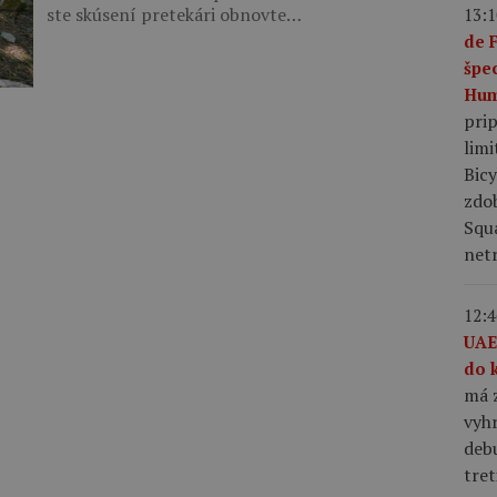
ste skúsení pretekári obnovte…
13:1
de 
špe
Hum
pri
limi
Bic
zdo
Squ
netr
12:4
UAE
do 
má z
vyhr
debu
tret