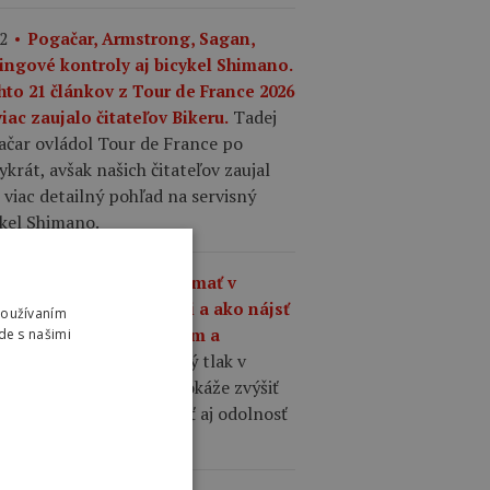
2
Pogačar, Armstrong, Sagan,
ingové kontroly aj bicykel Shimano.
hto 21 článkov z Tour de France 2026
Tadej
iac zaujalo čitateľov Bikeru.
ačar ovládol Tour de France po
ykrát, avšak našich čitateľov zaujal
 viac detailný pohľad na servisný
ykel Shimano.
1
Aký tlak by ste mali mať v
šťoch na cestnom bicykli a ako nájsť
Používaním
nováhu medzi komfortom a
de s našimi
Správne zvolený tlak v
hlosťou?
ťoch cestného bicykla dokáže zvýšiť
losť, komfort, priľnavosť aj odolnosť
 defektom.