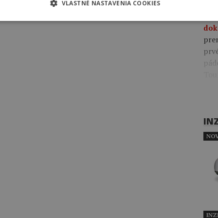
VLASTNÉ NASTAVENIA COOKIES
09:4
pre
dok
pre
prv
pád
Tou
IN
NOV
INZ