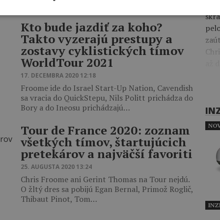
cieľ
skrá
Kto bude jazdiť za koho?
pel
Takto vyzerajú prestupy a
zaút
zostavy cyklistických tímov
Chr
WorldTour 2021
až d
17. DECEMBRA 2020 12:18
Froome ide do Israel Start-Up Nation, Cavendish
sa vracia do QuickStepu, Nils Politt prichádza do
Bory a do Ineosu prichádzajú…
IN
NOV
Tour de France 2020: zoznam
všetkých tímov, štartujúcich
pretekárov a najväčší favoriti
25. AUGUSTA 2020 13:24
Chris Froome ani Gerint Thomas na Tour nejdú.
O žltý dres sa pobijú Egan Bernal, Primož Roglič,
Thibaut Pinot, Tom…
INZ