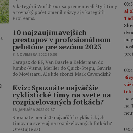
08:5
V kategórii WorldTour sa premenovali štyri tímy
aj o
a rovnaký počet zmenil názvy aj v kategórii
ProTeams.
Tad
Slov
10 najzaujímavejších
dvoc
prestupov v profesionálnom
majs
pelotóne pre sezónu 2023
pos
pret
3. NOVEMBRA 2022 10:30
Carapaz do EF, Van Baarle a Kelderman do
Jumbo-Visma, Merlier do Quick-Stepu, Gaviria
08:4
do Movistaru. Ale kde skončí Mark Cavendish?
Bic
váž
Kvíz: Spoznáte najväčšie
tel
cyklistické tímy na svete na
na v
rozpixelovaných fotkách?
na T
18. JANUÁRA 2022 09:37
neu
Spoznáte mená 20 najväčších cyklistických
tímov na svete aj na rozpixelovaných fotkách?
Otestujte sa!
08:2