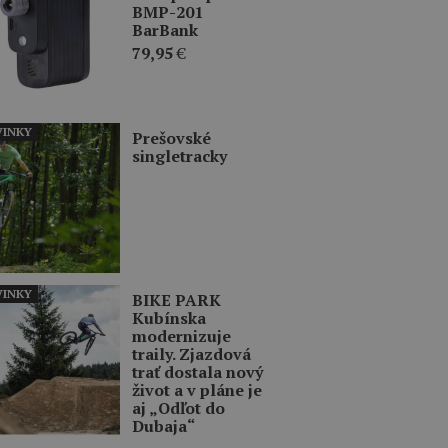
BMP-201
BarBank
79,95
€
INKY
Prešovské
singletracky
INKY
BIKE PARK
Kubínska
modernizuje
traily. Zjazdová
trať dostala nový
život a v pláne je
aj „Odľot do
Dubaja“