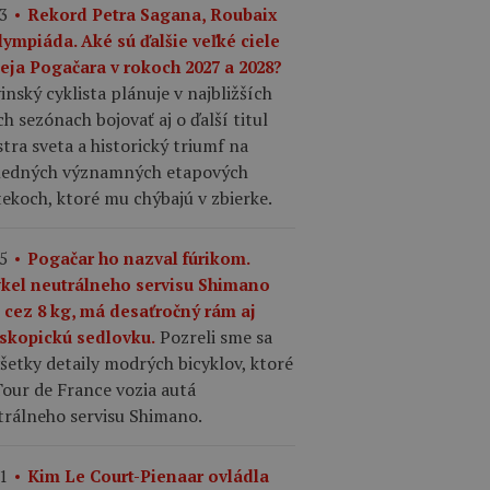
3
Rekord Petra Sagana, Roubaix
lympiáda. Aké sú ďalšie veľké ciele
eja Pogačara v rokoch 2027 a 2028?
inský cyklista plánuje v najbližších
h sezónach bojovať aj o ďalší titul
tra sveta a historický triumf na
ledných významných etapových
ekoch, ktoré mu chýbajú v zbierke.
5
Pogačar ho nazval fúrikom.
ykel neutrálneho servisu Shimano
i cez 8 kg, má desaťročný rám aj
Pozreli sme sa
eskopickú sedlovku.
šetky detaily modrých bicyklov, ktoré
our de France vozia autá
trálneho servisu Shimano.
1
Kim Le Court-Pienaar ovládla