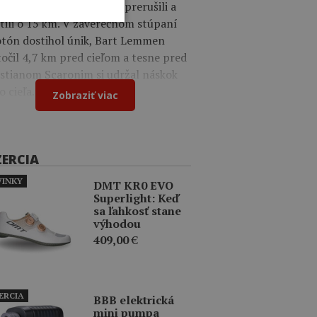
om organizátori preteky prerušili a
tili o 15 km. V záverečnom stúpaní
otón dostihol únik, Bart Lemmen
očil 4,7 km pred cieľom a tesne pred
istianom Scaronim si udržal náskok
o cieľa.
Zobraziť viac
ZERCIA
INKY
DMT KR0 EVO
Superlight: Keď
sa ľahkosť stane
výhodou
409,00
€
ERCIA
BBB elektrická
mini pumpa