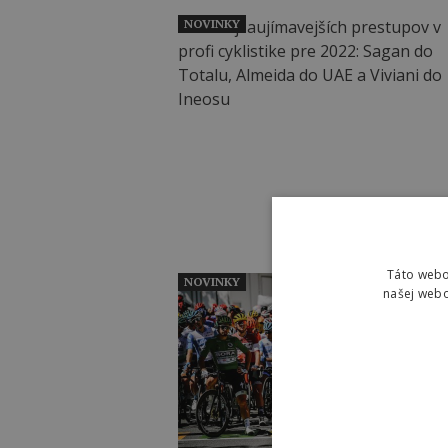
NOVINKY
Táto webo
NOVINKY
našej webo