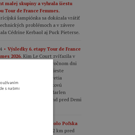
nt malej skupiny a vyhrala šiestu
pu Tour de France Femmes.
ícijská šampiónka sa dokázala vrátiť
technických problémoch a v závere
ala Cédrine Kerbaol aj Puck Pieterse.
4
Výsledky 6. etapy Tour de France
Kim Le Court zvíťazila v
mes 2026.
inte malej skupiny po náročnom dni
om útokov. Na druhom mieste
čila Cédrine Kerbaol a tretia
Používaním
šovala Puck Pieterse. Celkovú
de s našimi
ifikáciu vedie aj naďalej Marlen
sser s náskokom 12 sekúnd pred Demi
ering.
8
Výsledky 4. etapy Okolo Poľska
Po hromadnom páde 42 km pred
.