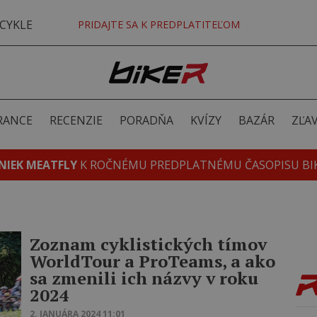
CYKLE
PRIDAJTE SA K PREDPLATITEĽOM
RANCE
RECENZIE
PORADŇA
KVÍZY
BAZÁR
ZĽA
NIEK MEATFLY
K ROČNÉMU PREDPLATNÉMU ČASOPISU BI
Zoznam cyklistických tímov
WorldTour a ProTeams, a ako
sa zmenili ich názvy v roku
2024
2. JANUÁRA 2024 11:01