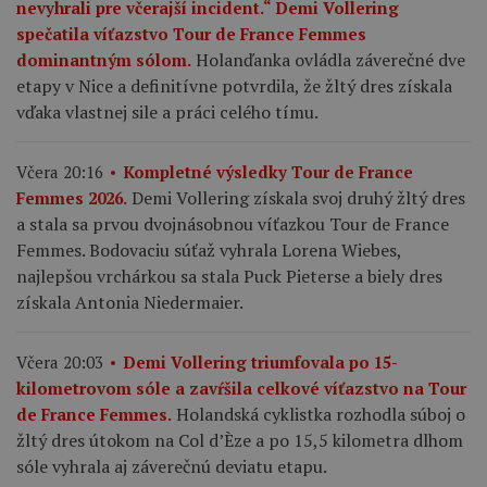
nevyhrali pre včerajší incident.“ Demi Vollering
spečatila víťazstvo Tour de France Femmes
Holanďanka ovládla záverečné dve
dominantným sólom.
etapy v Nice a definitívne potvrdila, že žltý dres získala
vďaka vlastnej sile a práci celého tímu.
Včera 20:16
Kompletné výsledky Tour de France
Demi Vollering získala svoj druhý žltý dres
Femmes 2026.
a stala sa prvou dvojnásobnou víťazkou Tour de France
Femmes. Bodovaciu súťaž vyhrala Lorena Wiebes,
najlepšou vrchárkou sa stala Puck Pieterse a biely dres
získala Antonia Niedermaier.
Včera 20:03
Demi Vollering triumfovala po 15-
kilometrovom sóle a zavŕšila celkové víťazstvo na Tour
Holandská cyklistka rozhodla súboj o
de France Femmes.
žltý dres útokom na Col d’Èze a po 15,5 kilometra dlhom
sóle vyhrala aj záverečnú deviatu etapu.