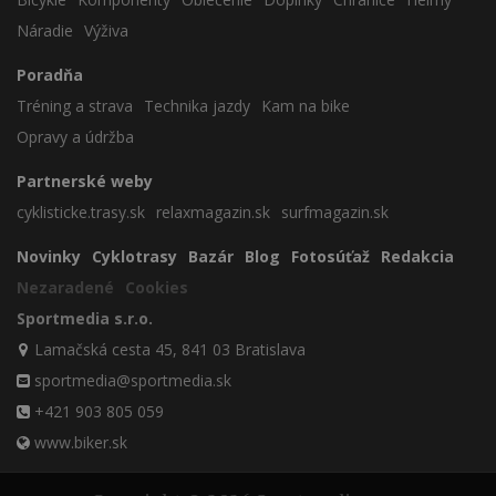
Náradie
Výživa
Poradňa
Tréning a strava
Technika jazdy
Kam na bike
Opravy a údržba
Partnerské weby
cyklisticke.trasy.sk
relaxmagazin.sk
surfmagazin.sk
Novinky
Cyklotrasy
Bazár
Blog
Fotosúťaž
Redakcia
Nezaradené
Cookies
Sportmedia s.r.o.
Lamačská cesta 45, 841 03 Bratislava
sportmedia@sportmedia.sk
+421 903 805 059
www.biker.sk