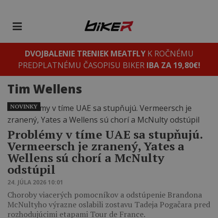
DVOJBALENIE TRENIEK MEATFLY
K ROČNÉMU
PREDPLATNÉMU ČASOPISU BIKER
IBA ZA 19,80€!
Tim Wellens
NOVINKY
Problémy v tíme UAE sa stupňujú.
Vermeersch je zranený, Yates a
Wellens sú chorí a McNulty
odstúpil
24. JÚLA 2026 10:01
Choroby viacerých pomocníkov a odstúpenie Brandona
McNultyho výrazne oslabili zostavu Tadeja Pogačara pred
rozhodujúcimi etapami Tour de France.