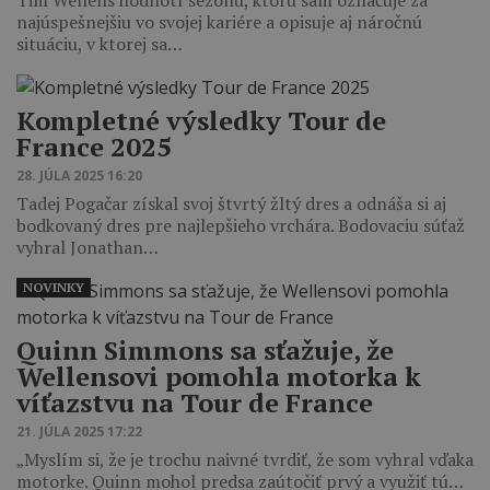
najúspešnejšiu vo svojej kariére a opisuje aj náročnú
situáciu, v ktorej sa…
Kompletné výsledky Tour de
France 2025
28. JÚLA 2025 16:20
Tadej Pogačar získal svoj štvrtý žltý dres a odnáša si aj
bodkovaný dres pre najlepšieho vrchára. Bodovaciu súťaž
vyhral Jonathan…
NOVINKY
Quinn Simmons sa sťažuje, že
Wellensovi pomohla motorka k
víťazstvu na Tour de France
21. JÚLA 2025 17:22
„Myslím si, že je trochu naivné tvrdiť, že som vyhral vďaka
motorke. Quinn mohol predsa zaútočiť prvý a využiť tú…