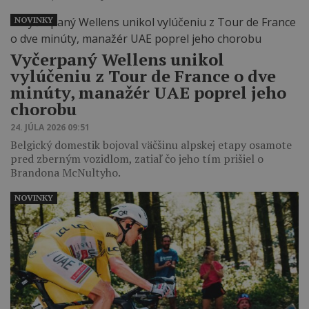
NOVINKY
Vyčerpaný Wellens unikol
vylúčeniu z Tour de France o dve
minúty, manažér UAE poprel jeho
chorobu
24. JÚLA 2026 09:51
Belgický domestik bojoval väčšinu alpskej etapy osamote
pred zberným vozidlom, zatiaľ čo jeho tím prišiel o
Brandona McNultyho.
NOVINKY