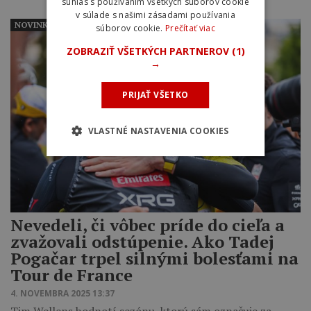
súhlas s používaním všetkých súborov cookie
v súlade s našimi zásadami používania
NOVINKY
súborov cookie.
Prečítať viac
ZOBRAZIŤ VŠETKÝCH PARTNEROV
(1)
→
PRIJAŤ VŠETKO
VLASTNÉ NASTAVENIA COOKIES
Nevedeli, či vôbec príde do cieľa a
zvažovali odstúpenie. Ako Tadej
Pogačar trpel silnými bolesťami na
Tour de France
4. NOVEMBRA 2025 13:37
Tim Wellens hodnotí sezónu, ktorú sám označuje za