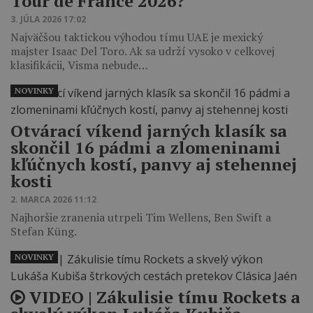
Tour de France 2026?
3. JÚLA 2026 17:02
Najväčšou taktickou výhodou tímu UAE je mexický
majster Isaac Del Toro. Ak sa udrží vysoko v celkovej
klasifikácii, Visma nebude…
NOVINKY
Otvárací víkend jarných klasík sa
skončil 16 pádmi a zlomeninami
kľúčnych kostí, panvy aj stehennej
kosti
2. MARCA 2026 11:12
Najhoršie zranenia utrpeli Tim Wellens, Ben Swift a
Stefan Küng.
NOVINKY
VIDEO | Zákulisie tímu Rockets a