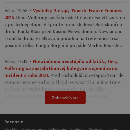
Včera 19:58
Výsledky 9. etapy Tour de France Femmes
Demi Vollering zavŕšila zisk žltého dresu víťazstvom
2026.
v poslednej etape. V šprinte prenasledovateliek skončila
druhá Paula Blasi pred Kasiou Niewiadomou. Niewiadoma
skončila druhá v celkovom poradí a na tretie miesto sa
posunula Elisa Longo Borghini po páde Marlen Reussler.
Včera 17:49
Niewiadoma neustúpila od kritiky Gery.
Vollering sa zastala tímovej kolegyne a spomína na
Pred rozhodujúcou etapou Tour de
incident z roku 2024.
France Femmes sa boj o žltý dres vyostril aj mimo trate,
pričom FDJ United-Suez reagoval aj na vyhrážky
adresované iba 20-ročnej francúzskej pretekárke.
Zobraziť viac
Recenzie
Bicykle
Komponenty
Oblečenie
Doplnky
Chrániče
Helmy