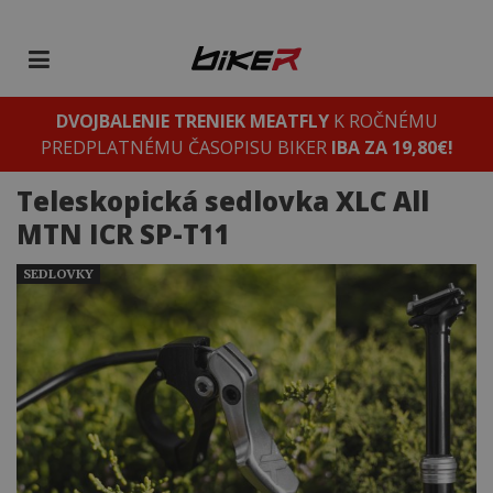
DVOJBALENIE TRENIEK MEATFLY
K ROČNÉMU
PREDPLATNÉMU ČASOPISU BIKER
IBA ZA 19,80€!
Teleskopická sedlovka XLC All
MTN ICR SP-T11
SEDLOVKY