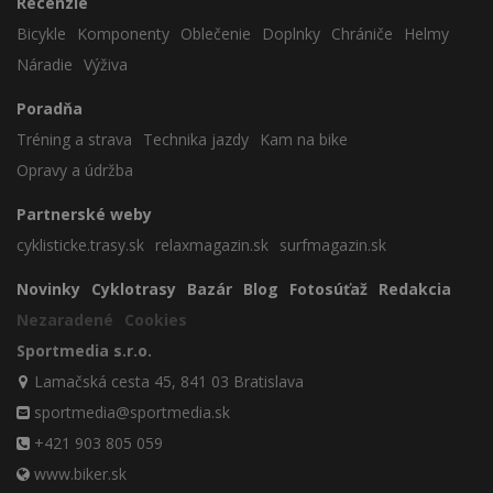
Recenzie
Bicykle
Komponenty
Oblečenie
Doplnky
Chrániče
Helmy
Náradie
Výživa
Poradňa
Tréning a strava
Technika jazdy
Kam na bike
Opravy a údržba
Partnerské weby
cyklisticke.trasy.sk
relaxmagazin.sk
surfmagazin.sk
Novinky
Cyklotrasy
Bazár
Blog
Fotosúťaž
Redakcia
Nezaradené
Cookies
Sportmedia s.r.o.
Lamačská cesta 45, 841 03 Bratislava
sportmedia@sportmedia.sk
+421 903 805 059
www.biker.sk