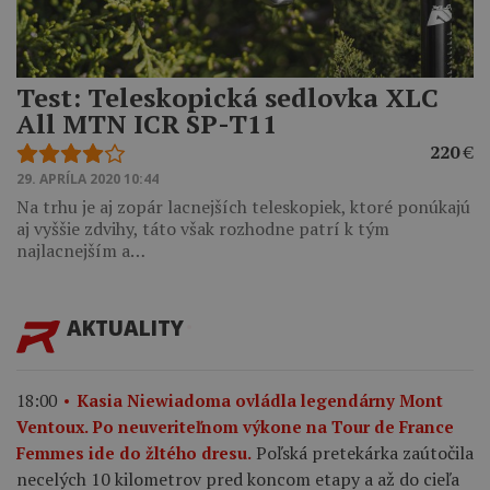
Test: Teleskopická sedlovka XLC
All MTN ICR SP-T11
220
€
29. APRÍLA 2020 10:44
Na trhu je aj zopár lacnejších teleskopiek, ktoré ponúkajú
aj vyššie zdvihy, táto však rozhodne patrí k tým
najlacnejším a…
AKTUALITY
18:00
Kasia Niewiadoma ovládla legendárny Mont
Ventoux. Po neuveriteľnom výkone na Tour de France
Poľská pretekárka zaútočila
Femmes ide do žltého dresu.
necelých 10 kilometrov pred koncom etapy a až do cieľa