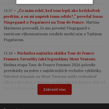
13:37
„Čo mám robiť, keď som lepší ako kedykoľvek
predtým, a on mi napriek tomu odíde?,“ povedal Jonas
Mattias
Vingegaard o Pogačarovi na Tour de France.
Skjelmose prezradil, čo mu povedal Vingegaard o
rastúcom výkonnostnom rozdiele medzi ním a Tadejom
Pogačarom.
11:16
Prichádza najťažšia skúška Tour de France
Femmes. Favoritky čaká legendárny Mont Ventoux.
Siedma etapa Tour de France Femmes 2026 privedie
pretekárky na jeden z najslávnejších vrcholov cyklistiky.
Náročné stúpanie na Mont Ventoux môže rozhodnúť
súboj o žltý dres, v ktorom vedúcu Marlen Reusser delí od
Demi Vollering iba 12 sekúnd.
Zobraziť viac