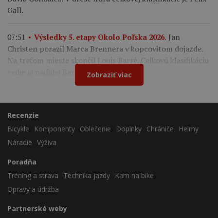
Gall.
Jan
07:51
Výsledky 5. etapy Okolo Poľska 2026.
Christen porazil Marca Brennera v kopcovitom dojazde.
Na treťom mieste skončil Louis Barré. Celkovú klasifikáciu
vedie aj naďalej Bart Lemmen.
Zobraziť viac
Recenzie
Bicykle
Komponenty
Oblečenie
Doplnky
Chrániče
Helmy
Náradie
Výživa
Poradňa
Tréning a strava
Technika jazdy
Kam na bike
Opravy a údržba
Partnerské weby