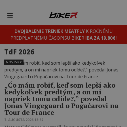
DVOJBALENIE TRENIEK MEATFLY
K ROČNÉMU
PREDPLATNÉMU ČASOPISU BIKER
IBA ZA 19,80€!
TdF 2026
NOVINKY
„Čo mám robiť, keď som lepší ako
kedykoľvek predtým, a on mi
napriek tomu odíde?,“ povedal
Jonas Vingegaard o Pogačarovi na
Tour de France
7. AUGUSTA 2026 13:37