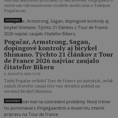
Mattias Skjelmose prezradil, čo mu povedal Vingegaard o
rastúcom výkonnostnom rozdiele medzi ním a Tadejom
Pogačarom.
NOVINKY
Pogačar, Armstrong, Sagan,
dopingové kontroly aj bicykel
Shimano. Týchto 21 článkov z Tour
de France 2026 najviac zaujalo
čitateľov Bikeru
6. AUGUSTA 2026 12:32
Tadej Pogačar ovládol Tour de France po piatykrát, avšak
našich čitateľov zaujal ešte viac detailný pohľad na
servisný bicykel Shimano.
NOVINKY