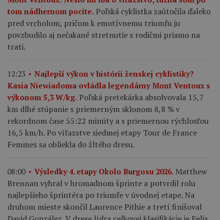
Poľská cyklistka zaútočila ďaleko
tom nádhernom pocite.
pred vrcholom, pričom k emotívnemu triumfu ju
povzbudilo aj nečakané stretnutie s rodičmi priamo na
trati.
12:23
Najlepší výkon v histórii ženskej cyklistiky?
Kasia Niewiadoma ovládla legendárny Mont Ventoux s
Poľská pretekárka absolvovala 15,7
výkonom 5,3 W/kg.
km dlhé stúpanie s priemerným sklonom 8,8 % v
rekordnom čase 55:22 minúty a s priemernou rýchlosťou
16,5 km/h. Po víťazstve siedmej etapy Tour de France
Femmes sa obliekla do žltého dresu.
Matthew
08:00
Výsledky 4. etapy Okolo Burgosu 2026.
Brennan vyhral v hromadnom šprinte a potvrdil rolu
najlepšieho šprintéra po triumfe v úvodnej etape. Na
druhom mieste skončil Laurence Pithie a tretí finišoval
David González. V drese lídra celkovej klasifikácie je Felix