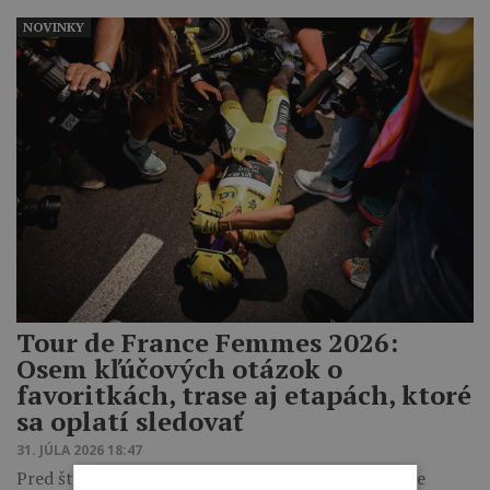
NOVINKY
Tour de France Femmes 2026:
Osem kľúčových otázok o
favoritkách, trase aj etapách, ktoré
sa oplatí sledovať
31. JÚLA 2026 18:47
Pred štartom atraktívneho piateho ročníka Tour de