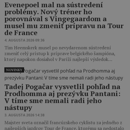
Evenepoel mal na sústredení
problémy. Nový tréner ho
porovnával s Vingegaardom a
musel mu zmeniť prípravu na Tour
de France
4. AUGUSTA 2026 09:36
Tim Heemskerk musel po nevydarenom sústredení
zmeniť celý prístup k príprave belgického šampióna,
ktorý napokon dosiahol v Paríži najlepší výsledok…
NOVINKY
Tadej Pogačar vysvetlil pohľad na
Prodhomma aj prezývku Pantani:
V tíme sme nemali radi jeho
nástupy
3. AUGUSTA 2026 14:38
Majster sveta označil francúzskeho cyklistu za jedného z
najlepších jazdcov Tour de France, ktorému sa nedostalo