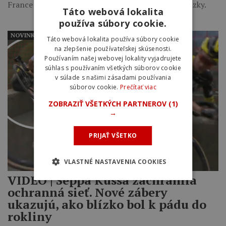
France Femmes odpovedáme na najdôležitejšie otázky.
Táto webová lokalita
používa súbory cookie.
NOVINKY
Táto webová lokalita používa súbory cookie
na zlepšenie používateľskej skúsenosti.
Používaním našej webovej lokality vyjadrujete
súhlas s používaním všetkých súborov cookie
v súlade s našimi zásadami používania
súborov cookie.
Prečítať viac
ZOBRAZIŤ VŠETKÝCH PARTNEROV
(1)
→
PRIJAŤ VŠETKO
VLASTNÉ NASTAVENIA COOKIES
VIDEO | Seppa Kussa zachránila
ochranná sieť. Nové zábery
ukazujú, ako blízko bol k pádu do
rokliny