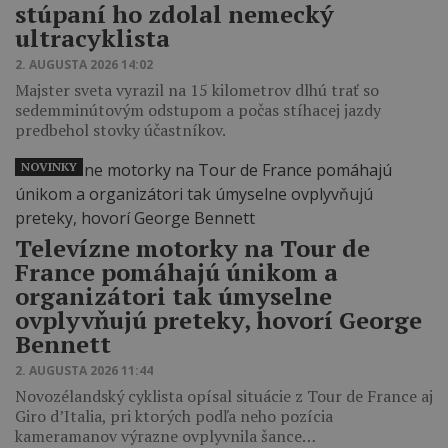
stúpaní ho zdolal nemecký
ultracyklista
2. AUGUSTA 2026 14:02
Majster sveta vyrazil na 15 kilometrov dlhú trať so
sedemminútovým odstupom a počas stíhacej jazdy
predbehol stovky účastníkov.
NOVINKY
Televízne motorky na Tour de
France pomáhajú únikom a
organizátori tak úmyselne
ovplyvňujú preteky, hovorí George
Bennett
2. AUGUSTA 2026 11:44
Novozélandský cyklista opísal situácie z Tour de France aj
Giro d’Italia, pri ktorých podľa neho pozícia
kameramanov výrazne ovplyvnila šance…