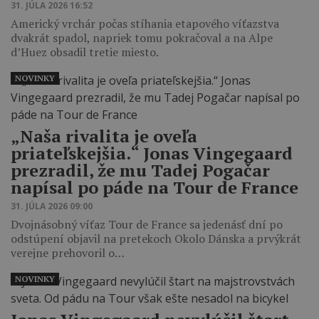
31. JÚLA 2026 16:52
Americký vrchár počas stíhania etapového víťazstva
dvakrát spadol, napriek tomu pokračoval a na Alpe
d’Huez obsadil tretie miesto.
NOVINKY
„Naša rivalita je oveľa
priateľskejšia.“ Jonas Vingegaard
prezradil, že mu Tadej Pogačar
napísal po páde na Tour de France
31. JÚLA 2026 09:00
Dvojnásobný víťaz Tour de France sa jedenásť dní po
odstúpení objavil na pretekoch Okolo Dánska a prvýkrát
verejne prehovoril o…
NOVINKY