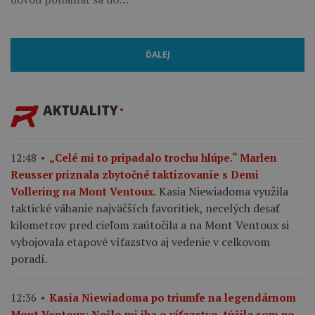
ĎALEJ
AKTUALITY
12:48
„Celé mi to pripadalo trochu hlúpe.“ Marlen
Reusser priznala zbytočné taktizovanie s Demi
Kasia Niewiadoma využila
Vollering na Mont Ventoux.
taktické váhanie najväčších favoritiek, necelých desať
kilometrov pred cieľom zaútočila a na Mont Ventoux si
vybojovala etapové víťazstvo aj vedenie v celkovom
poradí.
12:36
Kasia Niewiadoma po triumfe na legendárnom
Mont Ventoux: Nešlo mi iba o víťazstvo, túžila som po