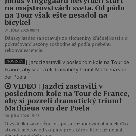
Jonas Vingegaard nevylúčil štart
na majstrovstvách sveta. Od pádu
na Tour však ešte nesadol na
bicykel
31. JÚLA 2026 08:41
Dánsky jazdec sa zotavuje zo zlomeniny kľúčnej kosti a o
pokračovaní sezóny rozhodne až podľa priebehu
rekonvalescencie.
NOVINKY
VIDEO | Jazdci zastavili v
poslednom kole na Tour de France,
aby si pozreli dramatický triumf
Mathieua van der Poela
30. JÚLA 2026 15:25
O výsledku záverečnej etapy sa rozhodovalo iba niekoľko
stoviek metrov od skupiny pretekárov, ktorí už nemali
dôvod ponáhľať sa do…