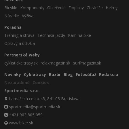
Bicykle
Komponenty
Oblečenie
Doplnky
Chrániče
Helmy
Náradie
Výživa
Poradňa
Tréning a strava
Technika jazdy
Kam na bike
Opravy a údržba
Partnerské weby
cyklisticke.trasy.sk
relaxmagazin.sk
surfmagazin.sk
Novinky
Cyklotrasy
Bazár
Blog
Fotosúťaž
Redakcia
Nezaradené
Cookies
Sportmedia s.r.o.
Lamačská cesta 45, 841 03 Bratislava
sportmedia@sportmedia.sk
+421 903 805 059
www.biker.sk