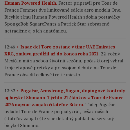
Factor pripravil pre Tour de
Human Powered Health.
France Femmes dve limitované edície aero modelu One.
Bicykle tímu Human Powered Health zdobia postavičky
SpongeBob SquarePants a Patrick Star zobrazené
netradične aj s ich anatómiou.
12:46
Isaac del Toro zostane v tíme UAE Emirates-
22-ročný
XRG, zmluvu predĺžil až do konca roka 2031.
Mexičan má za sebou životnú sezónu, počas ktorej vyhral
troje etapové preteky a pri svojom debute na Tour de
France obsadil celkové tretie miesto.
12:32
Pogačar, Armstrong, Sagan, dopingové kontroly
aj bicykel Shimano. Týchto 21 článkov z Tour de France
Tadej Pogačar
2026 najviac zaujalo čitateľov Bikeru.
ovládol Tour de France po piatykrát, avšak našich
čitateľov zaujal ešte viac detailný pohľad na servisný
bicykel Shimano.