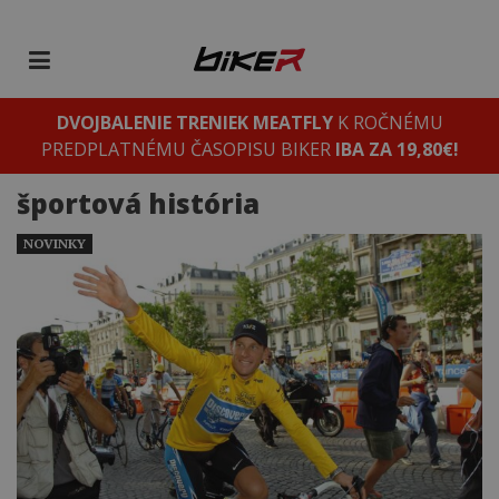
DVOJBALENIE TRENIEK MEATFLY
K ROČNÉMU
PREDPLATNÉMU ČASOPISU BIKER
IBA ZA 19,80€!
športová história
NOVINKY