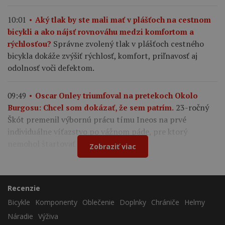
10:01
Aký tlak by ste mali mať v plášťoch na cestnom
bicykli a ako nájsť rovnováhu medzi komfortom a
Správne zvolený tlak v plášťoch cestného
rýchlosťou?
bicykla dokáže zvýšiť rýchlosť, komfort, priľnavosť aj
odolnosť voči defektom.
09:49
Oscar Onley triumfoval na pretekoch Okolo
23-ročný
Burgosu: Chcel som dokázať, že sem patrím.
Škót premenil výbornú prácu tímu Ineos na prvé
individuálne víťazstvo po vážnom páde, pre ktorý
nemohol štartovať na Tour de France.
Zobraziť viac
Recenzie
Bicykle
Komponenty
Oblečenie
Doplnky
Chrániče
Helmy
Náradie
Výživa