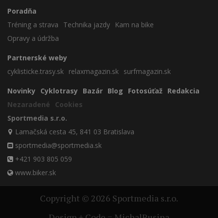
Poradňa
Tréning a strava
Technika jazdy
Kam na bike
Opravy a údržba
Partnerské weby
cyklisticke.trasy.sk
relaxmagazin.sk
surfmagazin.sk
Novinky
Cyklotrasy
Bazár
Blog
Fotosúťaž
Redakcia
Nezaradené
Cookies
Sportmedia s.r.o.
Lamačská cesta 45, 841 03 Bratislava
sportmedia@sportmedia.sk
+421 903 805 059
www.biker.sk
Copyright © 2026 Sportmedia s.r.o.
Design + Code = MichalRusina