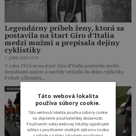
Legendárny príbeh ženy, ktorá sa
postavila na štart Giro d’Italia
medzi mužmi a prepísala dejiny
cyklistiky
1. JÚNA 2026 14:16
V roku 1924 sa na štart Giro d’Italia postavila medzi
desiatkami mužov a navždy vstúpila do dejín cyklistiky.
Príbeh Alfonsiny…
NOVINKY
Táto webová lokalita
používa súbory cookie.
Táto webová lokalita používa súbory cookie
na zlepšenie používateľskej skúsenosti.
Používaním našej webovej lokality vyjadrujete
súhlas s používaním všetkých súborov cookie
v súlade s našimi zásadami používania