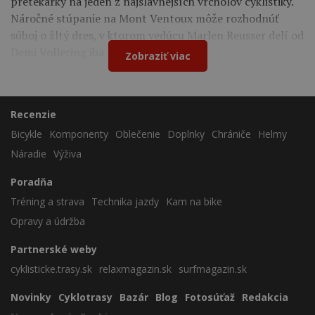
pretekárky na jeden z najslávnejších vrcholov cyklistiky.
Náročné stúpanie na Mont Ventoux môže rozhodnúť
súboj o žltý dres, v ktorom vedúcu Marlen Reusser delí od
Demi Vollering iba 12 sekúnd.
Zobraziť viac
Recenzie
Bicykle
Komponenty
Oblečenie
Doplnky
Chrániče
Helmy
Náradie
Výživa
Poradňa
Tréning a strava
Technika jazdy
Kam na bike
Opravy a údržba
Partnerské weby
cyklisticke.trasy.sk
relaxmagazin.sk
surfmagazin.sk
Novinky
Cyklotrasy
Bazár
Blog
Fotosúťaž
Redakcia