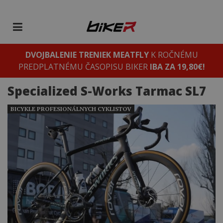
DVOJBALENIE TRENIEK MEATFLY
K ROČNÉMU
PREDPLATNÉMU ČASOPISU BIKER
IBA ZA 19,80€!
Specialized S-Works Tarmac SL7
BICYKLE PROFESIONÁLNYCH CYKLISTOV