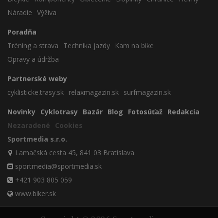
Náradie
Výživa
Poradňa
Tréning a strava
Technika jazdy
Kam na bike
Opravy a údržba
Partnerské weby
cyklisticke.trasy.sk
relaxmagazin.sk
surfmagazin.sk
Novinky
Cyklotrasy
Bazár
Blog
Fotosúťaž
Redakcia
Nezaradené
Cookies
Sportmedia s.r.o.
Lamačská cesta 45, 841 03 Bratislava
sportmedia@sportmedia.sk
+421 903 805 059
www.biker.sk