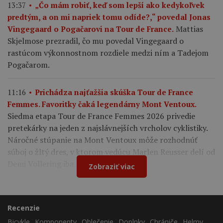
13:37
„Čo mám robiť, keď som lepší ako kedykoľvek
predtým, a on mi napriek tomu odíde?,“ povedal Jonas
Mattias
Vingegaard o Pogačarovi na Tour de France.
Skjelmose prezradil, čo mu povedal Vingegaard o
rastúcom výkonnostnom rozdiele medzi ním a Tadejom
Pogačarom.
11:16
Prichádza najťažšia skúška Tour de France
Femmes. Favoritky čaká legendárny Mont Ventoux.
Siedma etapa Tour de France Femmes 2026 privedie
pretekárky na jeden z najslávnejších vrcholov cyklistiky.
Náročné stúpanie na Mont Ventoux môže rozhodnúť
súboj o žltý dres, v ktorom vedúcu Marlen Reusser delí od
Demi Vollering iba 12 sekúnd.
Zobraziť viac
Recenzie
Bicykle
Komponenty
Oblečenie
Doplnky
Chrániče
Helmy