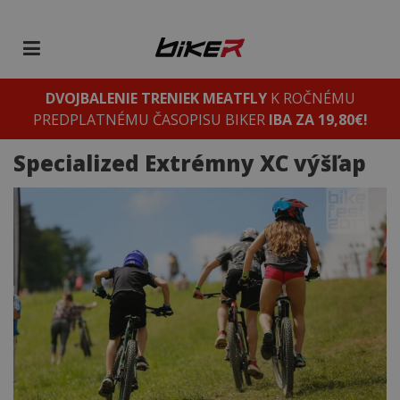
DVOJBALENIE TRENIEK MEATFLY
K ROČNÉMU
PREDPLATNÉMU ČASOPISU BIKER
IBA ZA 19,80€!
Specialized Extrémny XC výšľap