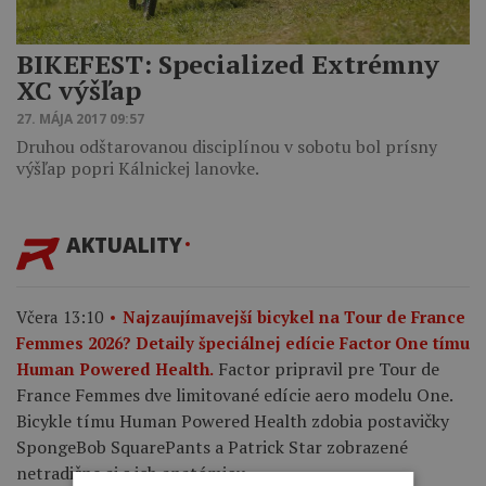
BIKEFEST: Specialized Extrémny
XC výšľap
27. MÁJA 2017 09:57
Druhou odštarovanou disciplínou v sobotu bol prísny
výšľap popri Kálnickej lanovke.
AKTUALITY
Včera 13:10
Najzaujímavejší bicykel na Tour de France
Femmes 2026? Detaily špeciálnej edície Factor One tímu
Factor pripravil pre Tour de
Human Powered Health.
France Femmes dve limitované edície aero modelu One.
Bicykle tímu Human Powered Health zdobia postavičky
SpongeBob SquarePants a Patrick Star zobrazené
netradične aj s ich anatómiou.