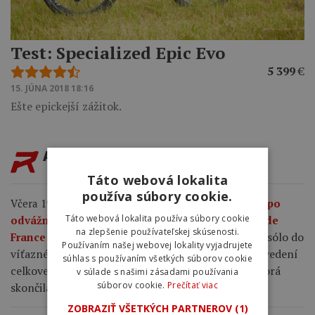
Test: Specialized Epic Evo
5 399
€
15. JÚNA 2018 18:16
Ešte epickejší zážitok.
AKTUALITY
Táto webová lokalita
používa súbory cookie.
Včera 19:04
Demi Vollering ide do žltého dresu po
Táto webová lokalita používa súbory cookie
odvážnom útoku a víťazstve v ôsmej etape Tour de
na zlepšenie používateľskej skúsenosti.
Vollering dotiahla 6-kilometrové sólo do
France Femmes.
Používaním našej webovej lokality vyjadrujete
víťazného konca a získala 8-sekundový náskok vo vedení
súhlas s používaním všetkých súborov cookie
celkovej klasifikácie pred Kasiou Niewiadomom, ktorá
v súlade s našimi zásadami používania
súborov cookie.
Prečítať viac
skončila tretia za Elisou Longo Borghini.
ZOBRAZIŤ VŠETKÝCH PARTNEROV
(1)