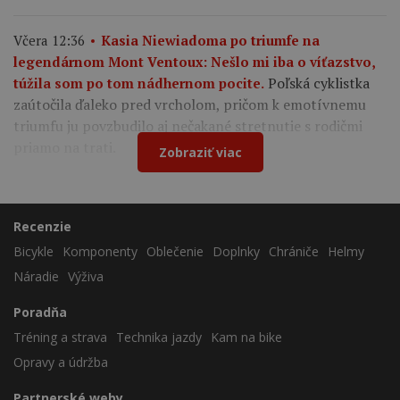
Včera 12:36
Kasia Niewiadoma po triumfe na
legendárnom Mont Ventoux: Nešlo mi iba o víťazstvo,
Poľská cyklistka
túžila som po tom nádhernom pocite.
zaútočila ďaleko pred vrcholom, pričom k emotívnemu
triumfu ju povzbudilo aj nečakané stretnutie s rodičmi
priamo na trati.
Zobraziť viac
Recenzie
Bicykle
Komponenty
Oblečenie
Doplnky
Chrániče
Helmy
Náradie
Výživa
Poradňa
Tréning a strava
Technika jazdy
Kam na bike
Opravy a údržba
Partnerské weby