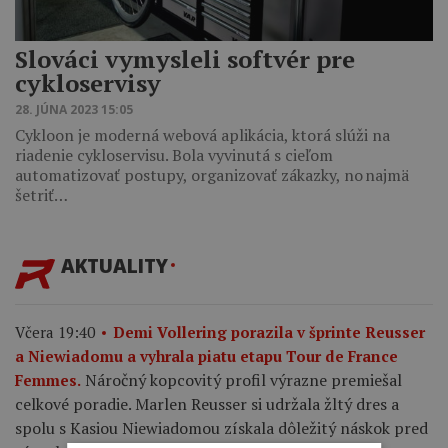
Slováci vymysleli softvér pre
cykloservisy
28. JÚNA 2023 15:05
Cykloon je moderná webová aplikácia, ktorá slúži na
riadenie cykloservisu. Bola vyvinutá s cieľom
automatizovať postupy, organizovať zákazky, no najmä
šetriť…
AKTUALITY
Včera 19:40
Demi Vollering porazila v šprinte Reusser
a Niewiadomu a vyhrala piatu etapu Tour de France
Náročný kopcovitý profil výrazne premiešal
Femmes.
celkové poradie. Marlen Reusser si udržala žltý dres a
spolu s Kasiou Niewiadomou získala dôležitý náskok pred